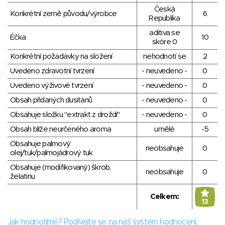
Česká
Konkrétní země původu/výrobce
6
Republika
aditiva se
Éčka
10
skóre 0
Konkrétní požadavky na složení
nehodnotí se
2
Uvedeno zdravotní tvrzení
- neuvedeno -
0
Uvedeno výživové tvrzení
- neuvedeno -
0
Obsah přidaných dusitanů
- neuvedeno -
0
Obsahuje složku "extrakt z droždí"
- neuvedeno -
0
Obsah blíže neurčeného aroma
umělé
-5
Obsahuje palmový
neobsahuje
0
olej/tuk/palmojádrový tuk
Obsahuje (modifikovaný) škrob,
neobsahuje
0
želatinu
Celkem:
13
Jak hodnotíme? Podívejte se na náš systém hodnocení.