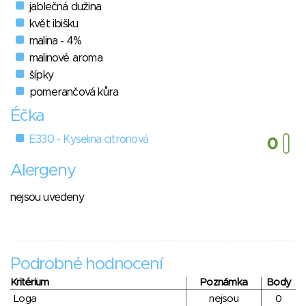
jablečná dužina
květ ibišku
malina - 4%
malinové aroma
šípky
pomerančová kůra
Éčka
E330 - Kyselina citronová
Alergeny
nejsou uvedeny
Podrobné hodnocení
Kritérium
Poznámka
Body
Loga
nejsou
0