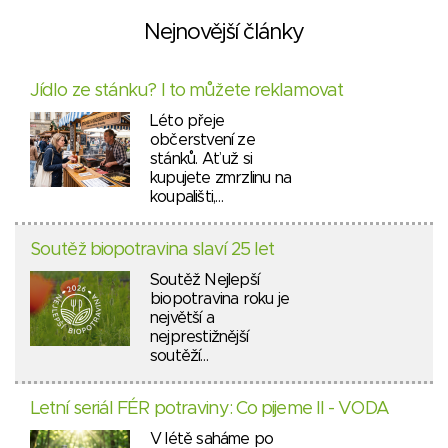
Nejnovější články
Jídlo ze stánku? I to můžete reklamovat
Léto přeje
občerstvení ze
stánků. Ať už si
kupujete zmrzlinu na
koupališti,…
Soutěž biopotravina slaví 25 let
Soutěž Nejlepší
biopotravina roku je
největší a
nejprestižnější
soutěží…
Letní seriál FÉR potraviny: Co pijeme II - VODA
V létě saháme po