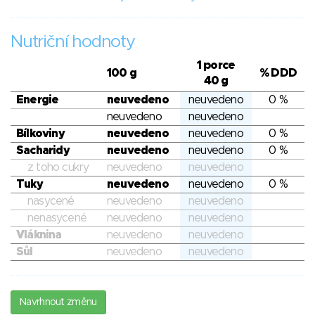
Nutriční hodnoty
1 porce
100 g
% DDD
40 g
Energie
neuvedeno
neuvedeno
0 %
neuvedeno
neuvedeno
Bílkoviny
neuvedeno
neuvedeno
0 %
Sacharidy
neuvedeno
neuvedeno
0 %
z toho cukry
neuvedeno
neuvedeno
Tuky
neuvedeno
neuvedeno
0 %
nasycené
neuvedeno
neuvedeno
nenasycené
neuvedeno
neuvedeno
Vláknina
neuvedeno
neuvedeno
Sůl
neuvedeno
neuvedeno
Navrhnout změnu