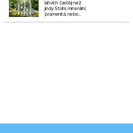
lahvích častěji než
jindy. Stolní, minerální,
pramenitá, nebo…