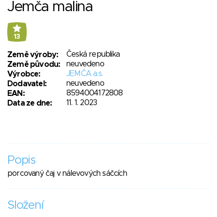
Jemča malina
13
Česká republika
Země výroby:
neuvedeno
Země původu:
JEMČA a.s.
Výrobce:
neuvedeno
Dodavatel:
8594004172808
EAN:
11. 1. 2023
Data ze dne:
Popis
porcovaný čaj v nálevových sáčcích
Složení