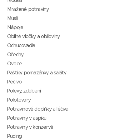
Mouka
Mražené potraviny
Müsli
Nápoje
Obilné vločky a obiloviny
Ochucovadla
Ořechy
Ovoce
Paštiky, pomazánky a saláty
Pečivo
Polevy, zdobení
Polotovary
Potravinové doplňky a léčiva
Potraviny v aspiku
Potraviny v konzervě
Puding