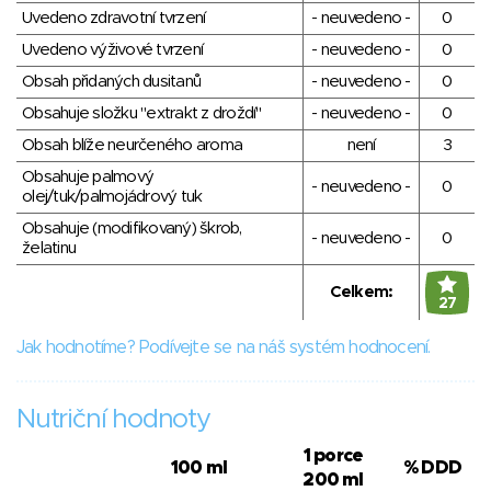
Uvedeno zdravotní tvrzení
- neuvedeno -
0
Uvedeno výživové tvrzení
- neuvedeno -
0
Obsah přidaných dusitanů
- neuvedeno -
0
Obsahuje složku "extrakt z droždí"
- neuvedeno -
0
Obsah blíže neurčeného aroma
není
3
Obsahuje palmový
- neuvedeno -
0
olej/tuk/palmojádrový tuk
Obsahuje (modifikovaný) škrob,
- neuvedeno -
0
želatinu
Celkem:
27
Jak hodnotíme? Podívejte se na náš systém hodnocení.
Nutriční hodnoty
1 porce
100 ml
% DDD
200 ml