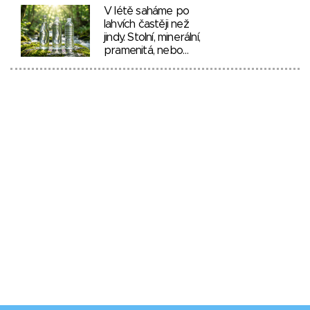
V létě saháme po
lahvích častěji než
jindy. Stolní, minerální,
pramenitá, nebo…