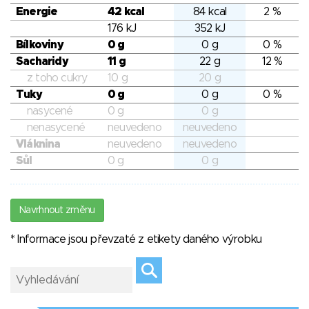
Energie
42 kcal
84 kcal
2 %
176 kJ
352 kJ
Bílkoviny
0 g
0 g
0 %
Sacharidy
11 g
22 g
12 %
z toho cukry
10 g
20 g
Tuky
0 g
0 g
0 %
nasycené
0 g
0 g
nenasycené
neuvedeno
neuvedeno
Vláknina
neuvedeno
neuvedeno
Sůl
0 g
0 g
Navrhnout změnu
* Informace jsou převzaté z etikety daného výrobku