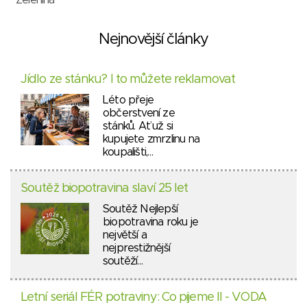
Zelenina
Nejnovější články
Jídlo ze stánku? I to můžete reklamovat
Léto přeje
občerstvení ze
stánků. Ať už si
kupujete zmrzlinu na
koupališti,…
Soutěž biopotravina slaví 25 let
Soutěž Nejlepší
biopotravina roku je
největší a
nejprestižnější
soutěží…
Letní seriál FÉR potraviny: Co pijeme II - VODA