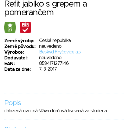
Refit jablko s grepem a
pomerančem
27
Česká republika
Země výroby:
neuvedeno
Země původu:
Beskyd Fryčovice a.s.
Výrobce:
neuvedeno
Dodavatel:
8594171277146
EAN:
7. 3. 2017
Data ze dne:
Popis
chlazená ovocná šťáva dřeňová, lisovaná za studena