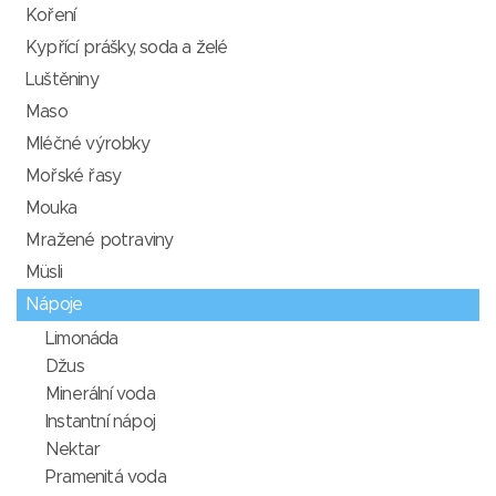
Koření
Kypřící prášky, soda a želé
Luštěniny
Maso
Mléčné výrobky
Mořské řasy
Mouka
Mražené potraviny
Müsli
Nápoje
Limonáda
Džus
Minerální voda
Instantní nápoj
Nektar
Pramenitá voda