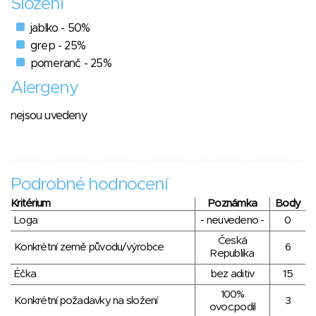
Složení
jablko - 50%
grep - 25%
pomeranč - 25%
Alergeny
nejsou uvedeny
Podrobné hodnocení
Kritérium
Poznámka
Body
Loga
- neuvedeno -
0
Česká
Konkrétní země původu/výrobce
6
Republika
Éčka
bez aditiv
15
100%
Konkrétní požadavky na složení
3
ovoc.podil