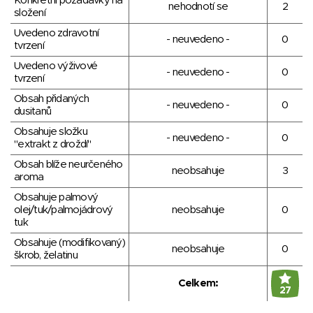
Konkrétní požadavky na
nehodnotí se
2
složení
Uvedeno zdravotní
- neuvedeno -
0
tvrzení
Uvedeno výživové
- neuvedeno -
0
tvrzení
Obsah přidaných
- neuvedeno -
0
dusitanů
Obsahuje složku
- neuvedeno -
0
"extrakt z droždí"
Obsah blíže neurčeného
neobsahuje
3
aroma
Obsahuje palmový
olej/tuk/palmojádrový
neobsahuje
0
tuk
Obsahuje (modifikovaný)
neobsahuje
0
škrob, želatinu
Celkem:
27