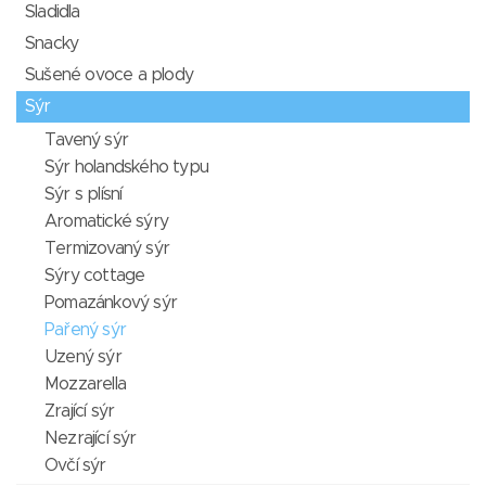
Sladidla
Snacky
Sušené ovoce a plody
Sýr
Tavený sýr
Sýr holandského typu
Sýr s plísní
Aromatické sýry
Termizovaný sýr
Sýry cottage
Pomazánkový sýr
Pařený sýr
Uzený sýr
Mozzarella
Zrající sýr
Nezrající sýr
Ovčí sýr