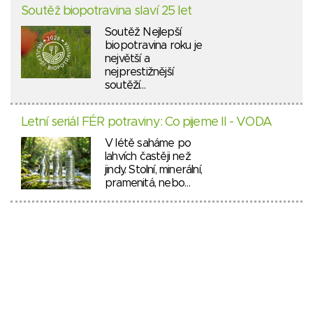
Soutěž biopotravina slaví 25 let
Soutěž Nejlepší
biopotravina roku je
největší a
nejprestižnější
soutěží…
Letní seriál FÉR potraviny: Co pijeme II - VODA
V létě saháme po
lahvích častěji než
jindy. Stolní, minerální,
pramenitá, nebo…