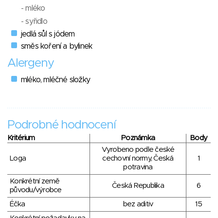
- mléko
- syřidlo
jedlá sůl s jódem
směs koření a bylinek
Alergeny
mléko, mléčné složky
Podrobné hodnocení
Kritérium
Poznámka
Body
Vyrobeno podle české
Loga
cechovní normy, Česká
1
potravina
Konkrétní země
Česká Republika
6
původu/výrobce
Éčka
bez aditiv
15