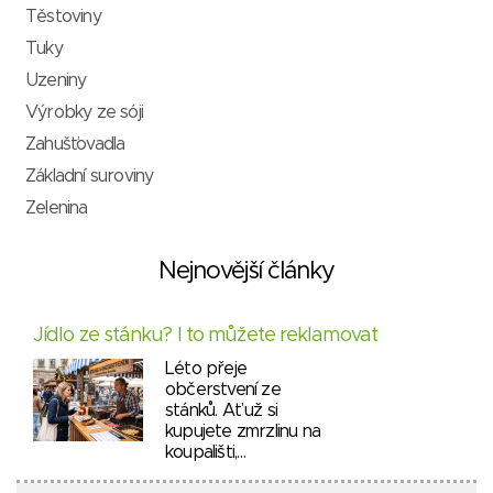
Těstoviny
Tuky
Uzeniny
Výrobky ze sóji
Zahušťovadla
Základní suroviny
Zelenina
Nejnovější články
Jídlo ze stánku? I to můžete reklamovat
Léto přeje
občerstvení ze
stánků. Ať už si
kupujete zmrzlinu na
koupališti,…