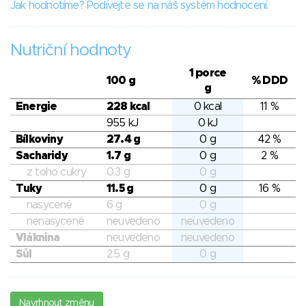
Jak hodnotíme? Podívejte se na náš systém hodnocení.
Nutriční hodnoty
1 porce
100 g
% DDD
g
Energie
228 kcal
0 kcal
11 %
955 kJ
0 kJ
Bílkoviny
27.4 g
0 g
42 %
Sacharidy
1.7 g
0 g
2 %
z toho cukry
0.3 g
0 g
Tuky
11.5 g
0 g
16 %
nasycené
6 g
0 g
nenasycené
neuvedeno
neuvedeno
Vláknina
neuvedeno
neuvedeno
Sůl
2.5 g
0 g
Navrhnout změnu