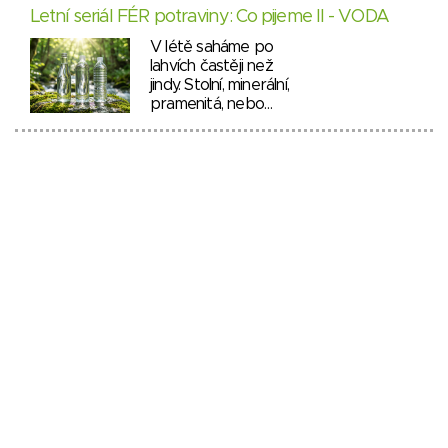
Letní seriál FÉR potraviny: Co pijeme II - VODA
V létě saháme po
lahvích častěji než
jindy. Stolní, minerální,
pramenitá, nebo…