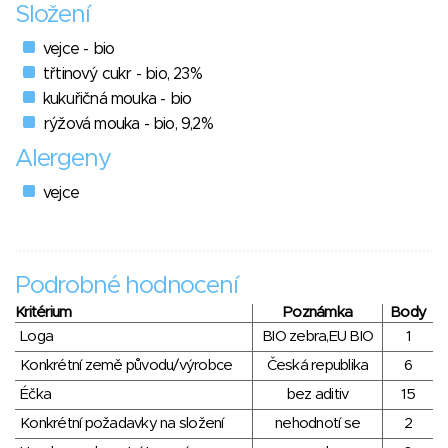
Složení
vejce - bio
třtinový cukr - bio, 23%
kukuřičná mouka - bio
rýžová mouka - bio, 9,2%
Alergeny
vejce
Podrobné hodnocení
Kritérium
Poznámka
Body
Loga
BIO zebra,EU BIO
1
Konkrétní země původu/výrobce
Česká republika
6
Éčka
bez aditiv
15
Konkrétní požadavky na složení
nehodnotí se
2