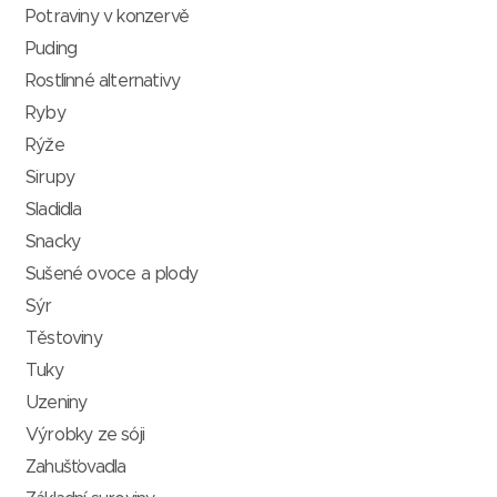
Potraviny v konzervě
Puding
Rostlinné alternativy
Ryby
Rýže
Sirupy
Sladidla
Snacky
Sušené ovoce a plody
Sýr
Těstoviny
Tuky
Uzeniny
Výrobky ze sóji
Zahušťovadla