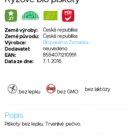
27
Česká republika
Země výroby:
Česká republika
Země původu:
Biopekárna Zemanka
Výrobce:
neuvedeno
Dodavatel:
8594071210991
EAN:
7. 1. 2016
Data ze dne:
bez laktózy
bez lepku
bez GMO
Popis
Piškoty bez lepku. Trvanlivé pečivo.