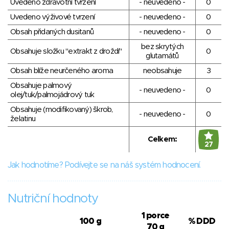
Uvedeno zdravotní tvrzení
- neuvedeno -
0
Uvedeno výživové tvrzení
- neuvedeno -
0
Obsah přidaných dusitanů
- neuvedeno -
0
bez skrytých
Obsahuje složku "extrakt z droždí"
0
glutamátů
Obsah blíže neurčeného aroma
neobsahuje
3
Obsahuje palmový
- neuvedeno -
0
olej/tuk/palmojádrový tuk
Obsahuje (modifikovaný) škrob,
- neuvedeno -
0
želatinu
Celkem:
27
Jak hodnotíme? Podívejte se na náš systém hodnocení.
Nutriční hodnoty
1 porce
100 g
% DDD
70 g