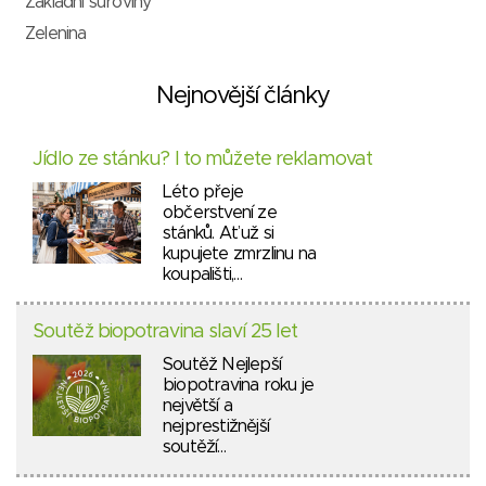
Základní suroviny
Zelenina
Nejnovější články
Jídlo ze stánku? I to můžete reklamovat
Léto přeje
občerstvení ze
stánků. Ať už si
kupujete zmrzlinu na
koupališti,…
Soutěž biopotravina slaví 25 let
Soutěž Nejlepší
biopotravina roku je
největší a
nejprestižnější
soutěží…