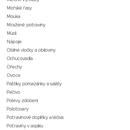
Mořské řasy
Mouka
Mražené potraviny
Müsli
Nápoje
Obilné vločky a obiloviny
Ochucovadla
Ořechy
Ovoce
Paštiky, pomazánky a saláty
Pečivo
Polevy, zdobení
Polotovary
Potravinové doplňky a léčiva
Potraviny v aspiku