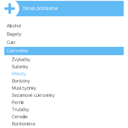
Nová potravina
Alkohol
Bagety
Cukr
Cukrovinky
Žvýkačky
Sušenky
Piškoty
Bonbóny
Müsli tyčinky
Sezamové cukrovinky
Perník
Trubičky
Cereálie
Bonboniéra