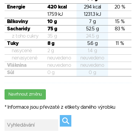
Energie
420 kcal
294 kcal
20 %
1759 kJ
1231.3 kJ
Bílkoviny
10 g
7 g
15 %
Sacharidy
75 g
52.5 g
83 %
z toho cukry
35 g
24.5 g
Tuky
8 g
5.6 g
11 %
nasycené
2 g
1.4 g
nenasycené
neuvedeno
neuvedeno
Vláknina
neuvedeno
neuvedeno
Sůl
0 g
0 g
Navrhnout změnu
* Informace jsou převzaté z etikety daného výrobku