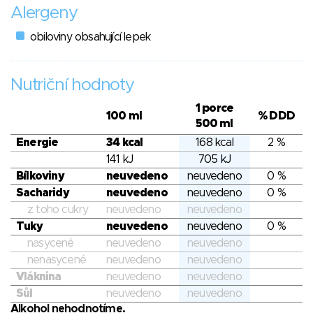
Alergeny
obiloviny obsahující lepek
Nutriční hodnoty
1 porce
100 ml
% DDD
500 ml
Energie
34 kcal
168 kcal
2 %
141 kJ
705 kJ
Bílkoviny
neuvedeno
neuvedeno
0 %
Sacharidy
neuvedeno
neuvedeno
0 %
z toho cukry
neuvedeno
neuvedeno
Tuky
neuvedeno
neuvedeno
0 %
nasycené
neuvedeno
neuvedeno
nenasycené
neuvedeno
neuvedeno
Vláknina
neuvedeno
neuvedeno
Sůl
neuvedeno
neuvedeno
Alkohol nehodnotíme.