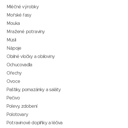
Mléčné výrobky
Mořské řasy
Mouka
Mražené potraviny
Müsli
Nápoje
Obilné vločky a obiloviny
Ochucovadla
Ořechy
Ovoce
Paštiky, pomazánky a saláty
Pečivo
Polevy, zdobení
Polotovary
Potravinové doplňky a léčiva