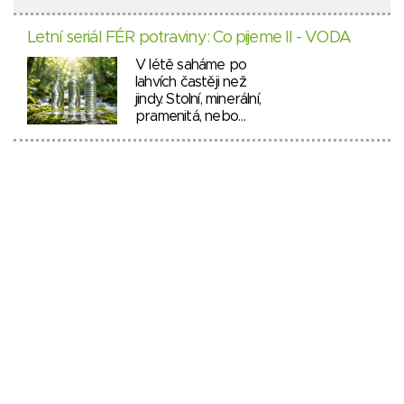
Letní seriál FÉR potraviny: Co pijeme II - VODA
V létě saháme po
lahvích častěji než
jindy. Stolní, minerální,
pramenitá, nebo…