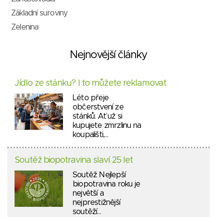
Základní suroviny
Zelenina
Nejnovější články
Jídlo ze stánku? I to můžete reklamovat
Léto přeje
občerstvení ze
stánků. Ať už si
kupujete zmrzlinu na
koupališti,…
Soutěž biopotravina slaví 25 let
Soutěž Nejlepší
biopotravina roku je
největší a
nejprestižnější
soutěží…