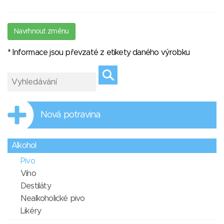
Navrhnout změnu
* Informace jsou převzaté z etikety daného výrobku
Nová potravina
Alkohol
Pivo
Víno
Destiláty
Nealkoholické pivo
Likéry