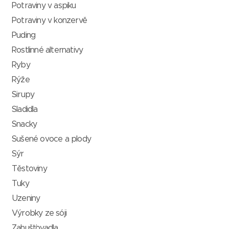
Potraviny v aspiku
Potraviny v konzervě
Puding
Rostlinné alternativy
Ryby
Rýže
Sirupy
Sladidla
Snacky
Sušené ovoce a plody
Sýr
Těstoviny
Tuky
Uzeniny
Výrobky ze sóji
Zahušťovadla