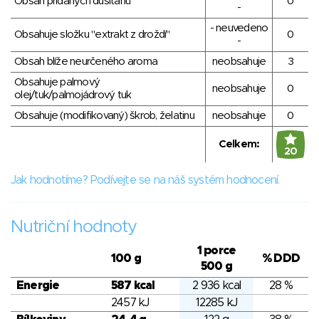
Obsah přidaných dusitanů
0
-
- neuvedeno
Obsahuje složku "extrakt z droždí"
0
-
Obsah blíže neurčeného aroma
neobsahuje
3
Obsahuje palmový
neobsahuje
0
olej/tuk/palmojádrový tuk
Obsahuje (modifikovaný) škrob, želatinu
neobsahuje
0
Celkem:
20
Jak hodnotíme? Podívejte se na náš systém hodnocení.
Nutriční hodnoty
1 porce
100 g
% DDD
500 g
Energie
587 kcal
2 936 kcal
28 %
2457 kJ
12285 kJ