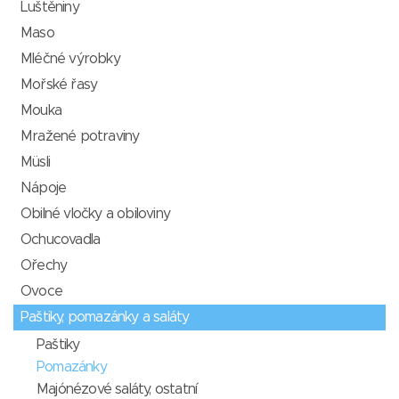
Luštěniny
Maso
Mléčné výrobky
Mořské řasy
Mouka
Mražené potraviny
Müsli
Nápoje
Obilné vločky a obiloviny
Ochucovadla
Ořechy
Ovoce
Paštiky, pomazánky a saláty
Paštiky
Pomazánky
Majónézové saláty, ostatní