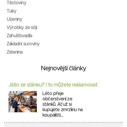
Těstoviny
Tuky
Uzeniny
Výrobky ze sóji
Zahušťovadla
Základní suroviny
Zelenina
Nejnovější články
Jídlo ze stánku? I to můžete reklamovat
Léto přeje
občerstvení ze
stánků. Ať už si
kupujete zmrzlinu na
koupališti,…