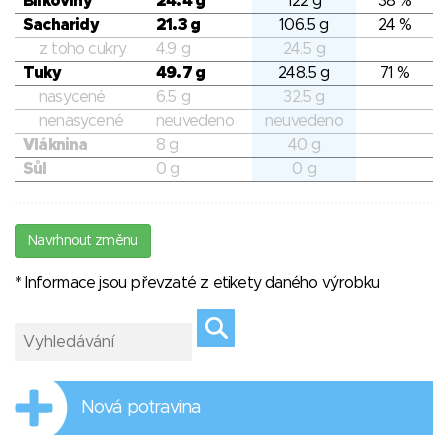
Bílkoviny
24.4 g
122 g
38 %
Sacharidy
21.3 g
106.5 g
24 %
z toho cukry
4.9 g
24.5 g
Tuky
49.7 g
248.5 g
71 %
nasycené
6.5 g
32.5 g
nenasycené
neuvedeno
neuvedeno
Vláknina
8 g
40 g
Sůl
0 g
0 g
Navrhnout změnu
* Informace jsou převzaté z etikety daného výrobku
Nová potravina