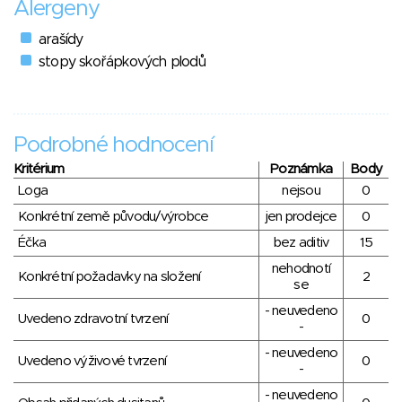
Alergeny
arašídy
stopy skořápkových plodů
Podrobné hodnocení
Kritérium
Poznámka
Body
Loga
nejsou
0
Konkrétní země původu/výrobce
jen prodejce
0
Éčka
bez aditiv
15
nehodnotí
Konkrétní požadavky na složení
2
se
- neuvedeno
Uvedeno zdravotní tvrzení
0
-
- neuvedeno
Uvedeno výživové tvrzení
0
-
- neuvedeno