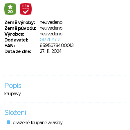
20
neuvedeno
Země výroby:
neuvedeno
Země původu:
neuvedeno
Výrobce:
GRIZLY.cz
Dodavatel:
8595678400013
EAN:
27. 11. 2024
Data ze dne:
Popis
křupavý
Složení
pražené loupané arašídy