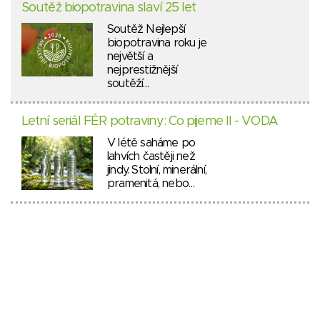
Soutěž biopotravina slaví 25 let
Soutěž Nejlepší
biopotravina roku je
největší a
nejprestižnější
soutěží…
Letní seriál FÉR potraviny: Co pijeme II - VODA
V létě saháme po
lahvích častěji než
jindy. Stolní, minerální,
pramenitá, nebo…