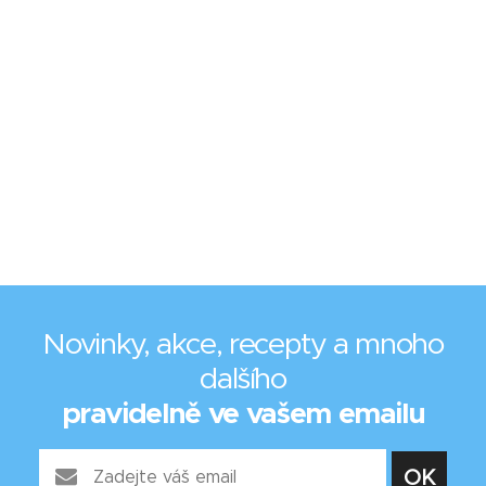
Novinky, akce, recepty a mnoho
dalšího
pravidelně ve vašem emailu