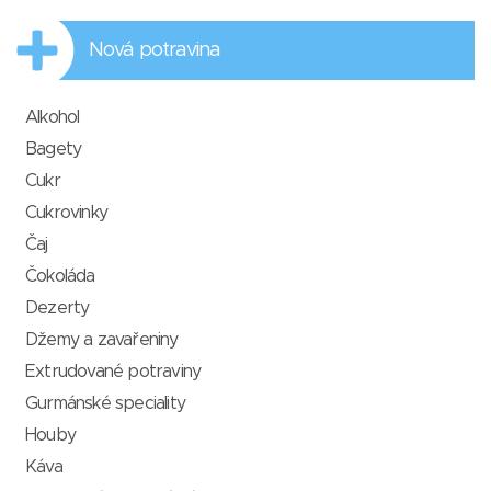
Nová potravina
Alkohol
Bagety
Cukr
Cukrovinky
Čaj
Čokoláda
Dezerty
Džemy a zavařeniny
Extrudované potraviny
Gurmánské speciality
Houby
Káva