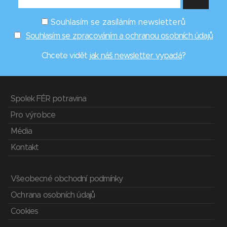
Souhlasím se zasíláním newsletterů
Souhlasím se zpracováním a ochranou osobních údajů
Chcete vidět
jak náš newsletter vypadá
?
Spolek FÉR potravina
Pro výrobce
Média
Kontakt
Všeobecné obchodní podmínky
Ochrana osobních údajů
Cookies