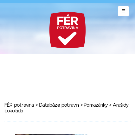
FÉR potravina
>
Databáze potravin
>
Pomazánky
> Arašídy
čokoláda