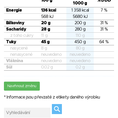
100 g
% DDD
1000 g
Energie
136 kcal
1 358 kcal
7 %
568 kJ
5680 kJ
Bílkoviny
20 g
200 g
31 %
Sacharidy
28 g
280 g
31 %
z toho cukry
11 g
110 g
Tuky
45 g
450 g
64 %
nasycené
8 g
80 g
nenasycené
neuvedeno
neuvedeno
Vláknina
neuvedeno
neuvedeno
Sůl
0.02 g
0.2 g
Navrhnout změnu
* Informace jsou převzaté z etikety daného výrobku