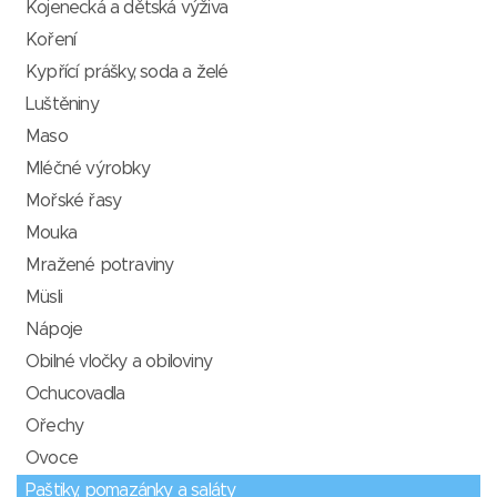
Kojenecká a dětská výživa
Koření
Kypřící prášky, soda a želé
Luštěniny
Maso
Mléčné výrobky
Mořské řasy
Mouka
Mražené potraviny
Müsli
Nápoje
Obilné vločky a obiloviny
Ochucovadla
Ořechy
Ovoce
Paštiky, pomazánky a saláty