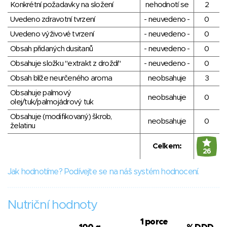
Konkrétní požadavky na složení
nehodnotí se
2
Uvedeno zdravotní tvrzení
- neuvedeno -
0
Uvedeno výživové tvrzení
- neuvedeno -
0
Obsah přidaných dusitanů
- neuvedeno -
0
Obsahuje složku "extrakt z droždí"
- neuvedeno -
0
Obsah blíže neurčeného aroma
neobsahuje
3
Obsahuje palmový
neobsahuje
0
olej/tuk/palmojádrový tuk
Obsahuje (modifikovaný) škrob,
neobsahuje
0
želatinu
Celkem:
26
Jak hodnotíme? Podívejte se na náš systém hodnocení.
Nutriční hodnoty
1 porce