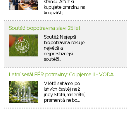
stánků. Ať už si
kupujete zmrzlinu na
koupališti,…
Soutěž biopotravina slaví 25 let
Soutěž Nejlepší
biopotravina roku je
největší a
nejprestižnější
soutěží…
Letní seriál FÉR potraviny: Co pijeme II - VODA
V létě saháme po
lahvích častěji než
jindy. Stolní, minerální,
pramenitá, nebo…