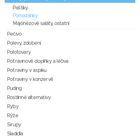
Paštiky
Pomazánky
Majónézové saláty, ostatní
Pečivo
Polevy, zdobení
Polotovary
Potravinové doplňky a léčiva
Potraviny v aspiku
Potraviny v konzervě
Puding
Rostlinné alternativy
Ryby
Rýže
Sirupy
Sladidla