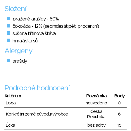
Složení
pražené arašídy - 80%
čokoláda - 12% (sedmdesátipěti procentní)
sušená třtinová štáva
himalájská sůl
Alergeny
arašídy
Podrobné hodnocení
Kritérium
Poznámka
Body
Loga
- neuvedeno -
0
Česká
Konkrétní země původu/výrobce
6
Republika
Éčka
bez aditiv
15