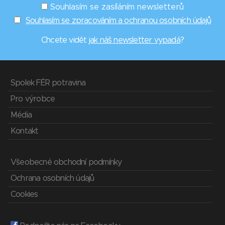
Souhlasím se zasíláním newsletterů
Souhlasím se zpracováním a ochranou osobních údajů
Chcete vidět
jak náš newsletter vypadá
?
Spolek FÉR potravina
Pro výrobce
Média
Kontakt
Všeobecné obchodní podmínky
Ochrana osobních údajů
Cookies