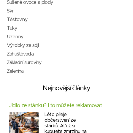
Sušené ovoce a plody
Sýr
Těstoviny
Tuky
Uzeniny
Výrobky ze sóji
Zahušťovadla
Základní suroviny
Zelenina
Nejnovější články
Jídlo ze stánku? I to můžete reklamovat
Léto přeje
občerstvení ze
stánků. Ať už si
kupujete zmrzlinu na