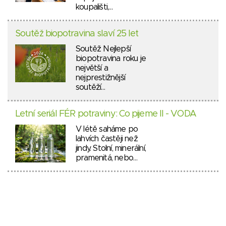
koupališti,…
Soutěž biopotravina slaví 25 let
Soutěž Nejlepší
biopotravina roku je
největší a
nejprestižnější
soutěží…
Letní seriál FÉR potraviny: Co pijeme II - VODA
V létě saháme po
lahvích častěji než
jindy. Stolní, minerální,
pramenitá, nebo…