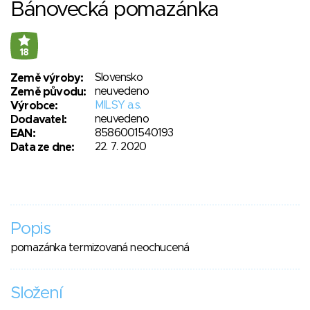
Bánovecká pomazánka
18
Slovensko
Země výroby:
neuvedeno
Země původu:
MILSY a.s.
Výrobce:
neuvedeno
Dodavatel:
8586001540193
EAN:
22. 7. 2020
Data ze dne:
Popis
pomazánka termizovaná neochucená
Složení