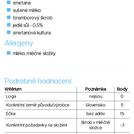
smetana
sušené mléko
bramborový škrob
jedlá sůl - 0,5%
smetanová kultura
Alergeny
mléko, mléčné složky
Podrobné hodnocení
Kritérium
Poznámka
Body
Loga
nejsou
0
Konkrétní země původu/výrobce
Slovensko
5
Éčka
bez aditiv
15
škrob v mléčné
Konkrétní požadavky na složení
-3
složce