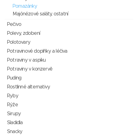
Pomazánky
Majónézové saláty, ostatní
Pečivo
Polevy, zdobení
Polotovary
Potravinové doplňky a léčiva
Potraviny v aspiku
Potraviny v konzervě
Puding
Rostlinné alternativy
Ryby
Rýže
Sirupy
Sladidla
Snacky