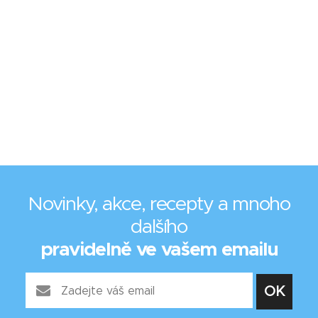
Novinky, akce, recepty a mnoho
dalšího
pravidelně ve vašem emailu