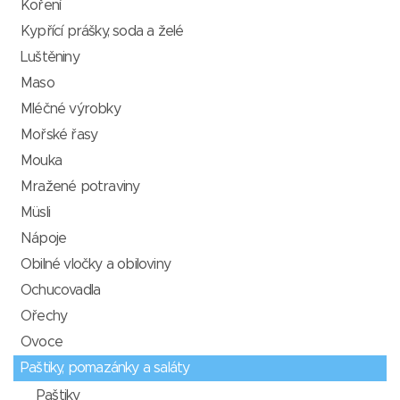
Koření
Kypřící prášky, soda a želé
Luštěniny
Maso
Mléčné výrobky
Mořské řasy
Mouka
Mražené potraviny
Müsli
Nápoje
Obilné vločky a obiloviny
Ochucovadla
Ořechy
Ovoce
Paštiky, pomazánky a saláty
Paštiky