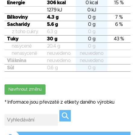
Energie
306 kcal
0 kcal
15 %
1279 kJ
0 kJ
Bílkoviny
4.3 g
0 g
7 %
Sacharidy
5.6 g
0 g
6 %
z toho cukry
6.3 g
0 g
Tuky
30 g
0 g
43 %
nasycené
20.4 g
0 g
nenasycené
neuvedeno
neuvedeno
Vláknina
neuvedeno
neuvedeno
Sůl
0.6 g
0 g
Navrhnout změnu
* Informace jsou převzaté z etikety daného výrobku