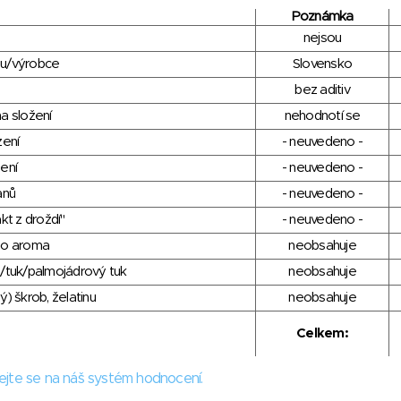
Poznámka
nejsou
du/výrobce
Slovensko
bez aditiv
a složení
nehodnotí se
zení
- neuvedeno -
ení
- neuvedeno -
anů
- neuvedeno -
kt z droždí"
- neuvedeno -
ho aroma
neobsahuje
/tuk/palmojádrový tuk
neobsahuje
) škrob, želatinu
neobsahuje
Celkem:
ejte se na náš systém hodnocení.