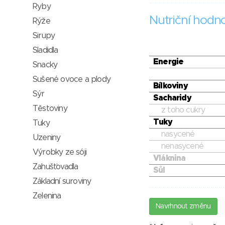
Ryby
Nutriční hodn
Rýže
Sirupy
Sladidla
Energie
Snacky
Sušené ovoce a plody
Bílkoviny
Sýr
Sacharidy
Těstoviny
z toho cukry
Tuky
Tuky
nasycené
Uzeniny
nenasycené
Výrobky ze sóji
Vláknina
Zahušťovadla
Sůl
Základní suroviny
Zelenina
Navrhnout změnu