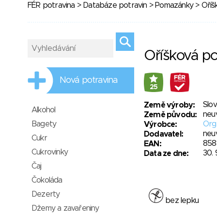
FÉR potravina
>
Databáze potravin
>
Pomazánky
> Oříš
Oříšková p
Nová potravina
25
Slo
Země výroby:
Alkohol
neu
Země původu:
Bagety
Orga
Výrobce:
neu
Dodavatel:
Cukr
858
EAN:
Cukrovinky
30. 
Data ze dne:
Čaj
Čokoláda
Dezerty
bez lepku
Džemy a zavařeniny