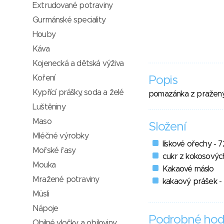
Extrudované potraviny
Gurmánské speciality
Houby
Káva
Kojenecká a dětská výživa
Koření
Popis
Kypřící prášky, soda a želé
pomazánka z praženýc
Luštěniny
Maso
Složení
Mléčné výrobky
lískové ořechy - 
Mořské řasy
cukr z kokosovýc
Mouka
Kakaové máslo
Mražené potraviny
kakaový prášek -
Müsli
Nápoje
Podrobné hod
Obilné vločky a obiloviny