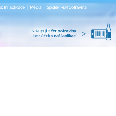
bilní aplikace
Média
Spolek FÉR potravina
Nakupujte
fér potraviny
>
bez éček
s naší aplikací