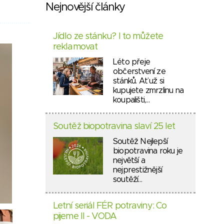
Nejnovější články
Jídlo ze stánku? I to můžete
reklamovat
Léto přeje
občerstvení ze
stánků. Ať už si
kupujete zmrzlinu na
koupališti,…
Soutěž biopotravina slaví 25 let
Soutěž Nejlepší
biopotravina roku je
největší a
nejprestižnější
soutěží…
Letní seriál FÉR potraviny: Co
pijeme II - VODA