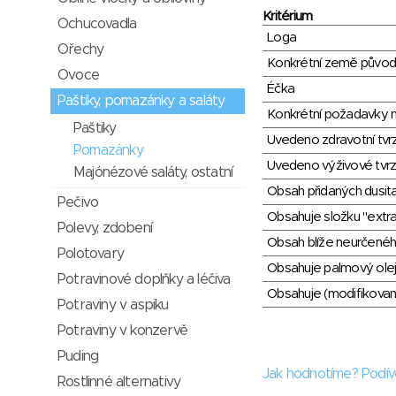
Kritérium
Ochucovadla
Loga
Ořechy
Konkrétní země půvo
Ovoce
Éčka
Paštiky, pomazánky a saláty
Konkrétní požadavky n
Paštiky
Uvedeno zdravotní tvr
Pomazánky
Uvedeno výživové tvrz
Majónézové saláty, ostatní
Obsah přidaných dusit
Pečivo
Obsahuje složku "extra
Polevy, zdobení
Obsah blíže neurčené
Polotovary
Obsahuje palmový olej
Potravinové doplňky a léčiva
Obsahuje (modifikovaný
Potraviny v aspiku
Potraviny v konzervě
Puding
Jak hodnotíme? Podív
Rostlinné alternativy