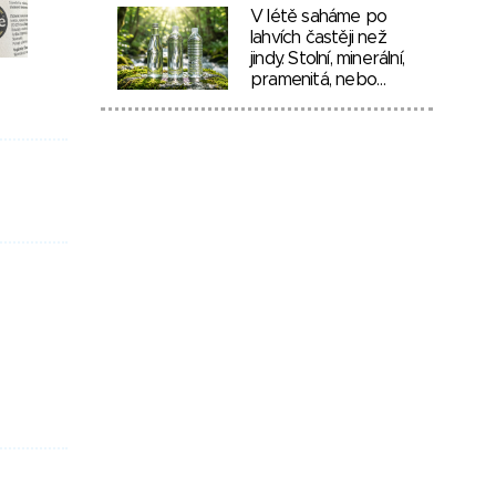
V létě saháme po
lahvích častěji než
jindy. Stolní, minerální,
pramenitá, nebo…