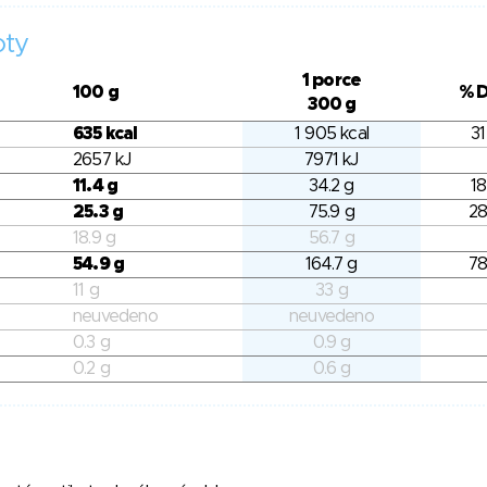
oty
1 porce
100 g
% 
300 g
635 kcal
1 905 kcal
31
2657 kJ
7971 kJ
11.4 g
34.2 g
18
25.3 g
75.9 g
28
18.9 g
56.7 g
54.9 g
164.7 g
78
11 g
33 g
neuvedeno
neuvedeno
0.3 g
0.9 g
0.2 g
0.6 g