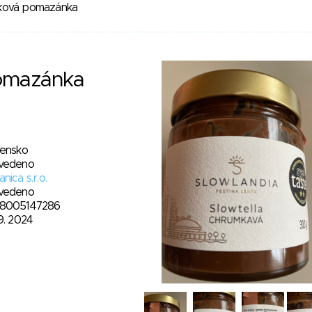
ková pomazánka
omazánka
vensko
vedeno
nica s.r.o.
vedeno
8005147286
9. 2024