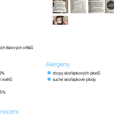
h lískových oříšků
Alergeny
72%
stopy skořápkových plodů
h květů
suché skořápkové plody
 5%
nocení