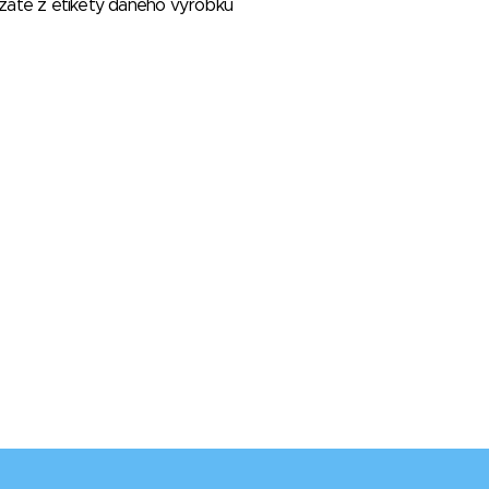
vzaté z etikety daného výrobku