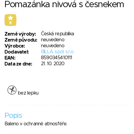
Pomazánka nivová s česnekem
6
Česká republika
Země výroby:
neuvedeno
Země původu:
neuvedeno
Výrobce:
BILLA, spol. s.r.o.
Dodavatel:
8590345410111
EAN:
21. 10. 2020
Data ze dne:
bez lepku
Popis
Baleno v ochranné atmosféře.