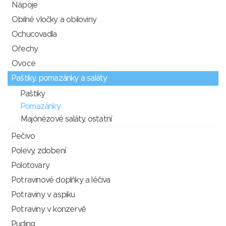
Nápoje
Obilné vločky a obiloviny
Ochucovadla
Ořechy
Ovoce
Paštiky, pomazánky a saláty
Paštiky
Pomazánky
Majónézové saláty, ostatní
Pečivo
Polevy, zdobení
Polotovary
Potravinové doplňky a léčiva
Potraviny v aspiku
Potraviny v konzervě
Puding