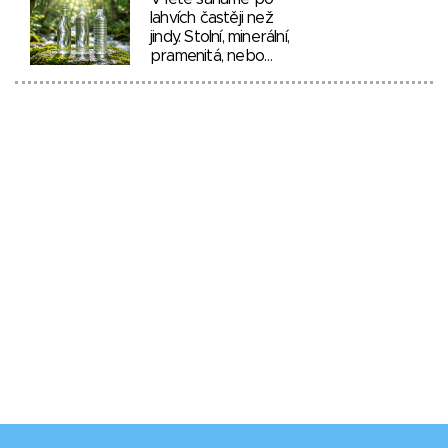
lahvích častěji než
jindy. Stolní, minerální,
pramenitá, nebo…