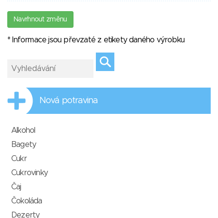
Navrhnout změnu
* Informace jsou převzaté z etikety daného výrobku
Nová potravina
Alkohol
Bagety
Cukr
Cukrovinky
Čaj
Čokoláda
Dezerty