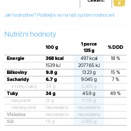
Celkem:
6
Jak hodnotíme? Podívejte se na náš systém hodnocení.
Nutriční hodnoty
1 porce
100 g
% DDD
135 g
Energie
368 kcal
497 kcal
18 %
1539 kJ
2077.65 kJ
Bílkoviny
9.8 g
13.23 g
15 %
Sacharidy
6.7 g
9.045 g
7 %
z toho cukry
3.9 g
5.265 g
Tuky
34 g
45.9 g
49 %
nasycené
13 g
17.55 g
nenasycené
neuvedeno
neuvedeno
Vláknina
neuvedeno
neuvedeno
Sůl
1.9 g
2.565 g