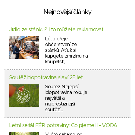
Nejnovější články
Jídlo ze stánku? I to můžete reklamovat
Léto přeje
občerstvení ze
stánků. Ať už si
kupujete zmrzlinu na
koupališti,…
Soutěž biopotravina slaví 25 let
Soutěž Nejlepší
biopotravina roku je
největší a
nejprestižnější
soutěží…
Letní seriál FÉR potraviny: Co pijeme II - VODA
V létě saháme po