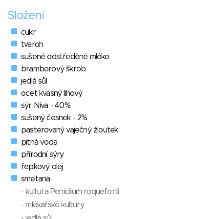
Složení
cukr
tvaroh
sušené odstředěné mléko
bramborový škrob
jedlá sůl
ocet kvasný lihový
sýr Niva - 40%
sušený česnek - 2%
pasterovaný vaječný žloutek
pitná voda
přírodní sýry
řepkový olej
smetana
- kultura Penicilium roqueforti
- mlékařské kultury
- jedlá sůl