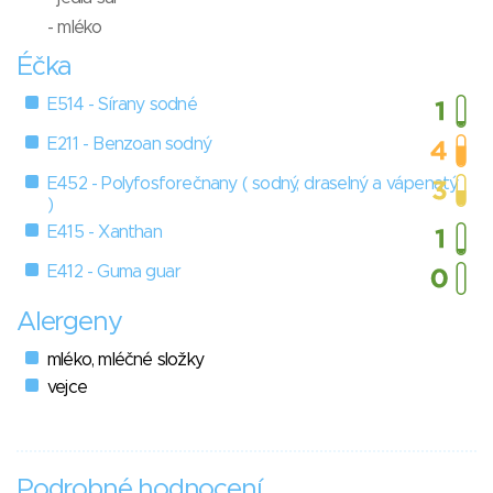
- mléko
Éčka
E514 - Sírany sodné
E211 - Benzoan sodný
E452 - Polyfosforečnany ( sodný, draselný a vápenatý
)
E415 - Xanthan
E412 - Guma guar
Alergeny
mléko, mléčné složky
vejce
Podrobné hodnocení