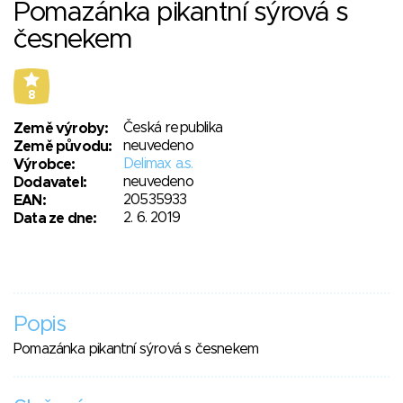
Pomazánka pikantní sýrová s
česnekem
8
Česká republika
Země výroby:
neuvedeno
Země původu:
Delimax a.s.
Výrobce:
neuvedeno
Dodavatel:
20535933
EAN:
2. 6. 2019
Data ze dne:
Popis
Pomazánka pikantní sýrová s česnekem