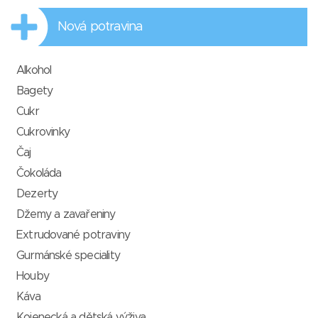
Nová potravina
Alkohol
Bagety
Cukr
Cukrovinky
Čaj
Čokoláda
Dezerty
Džemy a zavařeniny
Extrudované potraviny
Gurmánské speciality
Houby
Káva
Kojenecká a dětská výživa