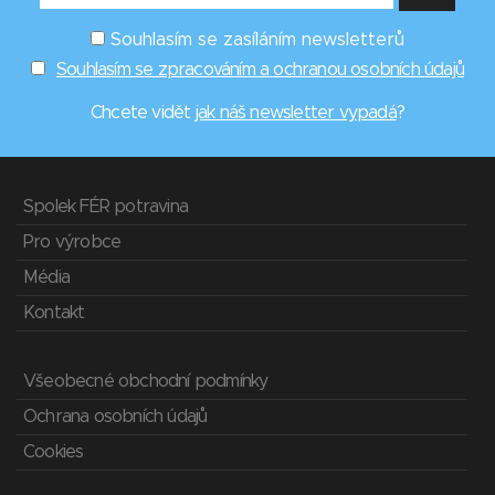
Souhlasím se zasíláním newsletterů
Souhlasím se zpracováním a ochranou osobních údajů
Chcete vidět
jak náš newsletter vypadá
?
Spolek FÉR potravina
Pro výrobce
Média
Kontakt
Všeobecné obchodní podmínky
Ochrana osobních údajů
Cookies