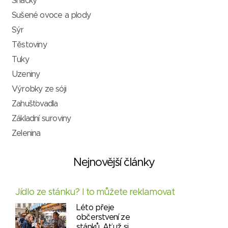
Snacky
Sušené ovoce a plody
Sýr
Těstoviny
Tuky
Uzeniny
Výrobky ze sóji
Zahušťovadla
Základní suroviny
Zelenina
Nejnovější články
Jídlo ze stánku? I to můžete reklamovat
Léto přeje
občerstvení ze
stánků. Ať už si