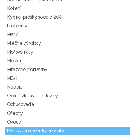
Koření
Kypřící prášky, soda a želé
Luštěniny
Maso
Mléčné výrobky
Mořské řasy
Mouka
Mražené potraviny
Müsli
Nápoje
Obilné vločky a obiloviny
Ochucovadla
Ořechy
Ovoce
Paštiky, pomazánky a saláty