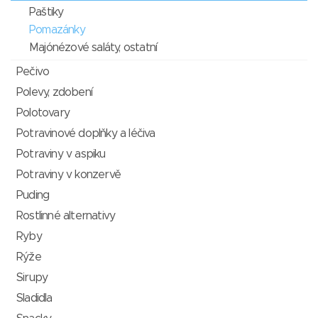
Paštiky
Pomazánky
Majónézové saláty, ostatní
Pečivo
Polevy, zdobení
Polotovary
Potravinové doplňky a léčiva
Potraviny v aspiku
Potraviny v konzervě
Puding
Rostlinné alternativy
Ryby
Rýže
Sirupy
Sladidla