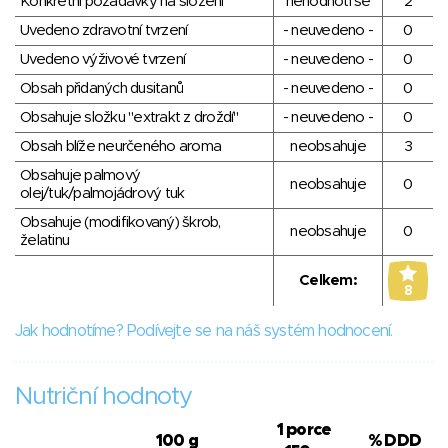
Konkrétní požadavky na složení
nehodnotí se
2
Uvedeno zdravotní tvrzení
- neuvedeno -
0
Uvedeno výživové tvrzení
- neuvedeno -
0
Obsah přidaných dusitanů
- neuvedeno -
0
Obsahuje složku "extrakt z droždí"
- neuvedeno -
0
Obsah blíže neurčeného aroma
neobsahuje
3
Obsahuje palmový
neobsahuje
0
olej/tuk/palmojádrový tuk
Obsahuje (modifikovaný) škrob,
neobsahuje
0
želatinu
Celkem:
8
Jak hodnotíme? Podívejte se na náš systém hodnocení.
Nutriční hodnoty
1 porce
100 g
% DDD