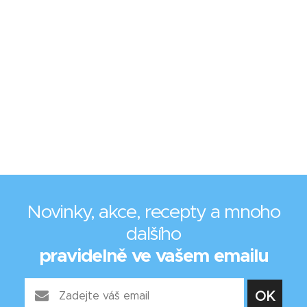
Novinky, akce, recepty a mnoho
dalšího
pravidelně ve vašem emailu