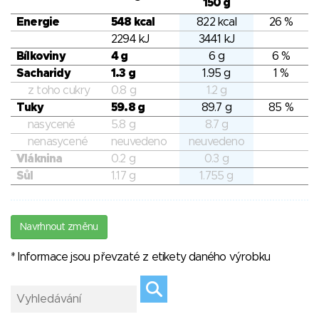
150 g
Energie
548 kcal
822 kcal
26 %
2294 kJ
3441 kJ
Bílkoviny
4 g
6 g
6 %
Sacharidy
1.3 g
1.95 g
1 %
z toho cukry
0.8 g
1.2 g
Tuky
59.8 g
89.7 g
85 %
nasycené
5.8 g
8.7 g
nenasycené
neuvedeno
neuvedeno
Vláknina
0.2 g
0.3 g
Sůl
1.17 g
1.755 g
Navrhnout změnu
* Informace jsou převzaté z etikety daného výrobku