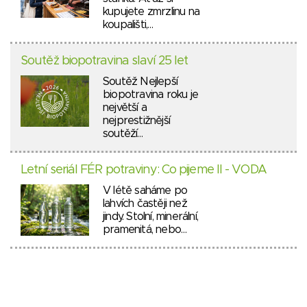
kupujete zmrzlinu na
koupališti,…
Soutěž biopotravina slaví 25 let
Soutěž Nejlepší
biopotravina roku je
největší a
nejprestižnější
soutěží…
Letní seriál FÉR potraviny: Co pijeme II - VODA
V létě saháme po
lahvích častěji než
jindy. Stolní, minerální,
pramenitá, nebo…