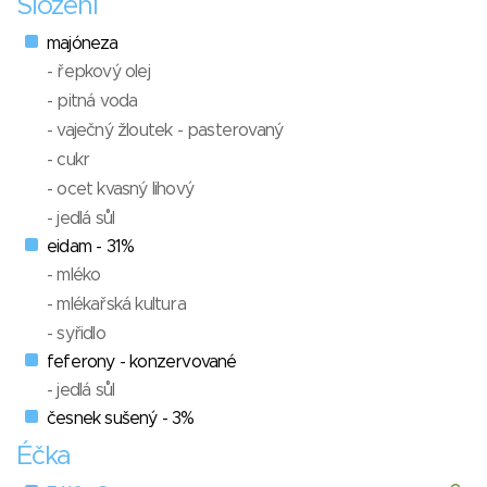
Složení
majóneza
- řepkový olej
- pitná voda
- vaječný žloutek - pasterovaný
- cukr
- ocet kvasný lihový
- jedlá sůl
eidam - 31%
- mléko
- mlékařská kultura
- syřidlo
feferony - konzervované
- jedlá sůl
česnek sušený - 3%
Éčka