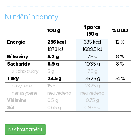
Nutriční hodnoty
1 porce
100 g
% DDD
150 g
Energie
256 kcal
385 kcal
12 %
1073 kJ
1609.5 kJ
Bílkoviny
5.2 g
7.8 g
8 %
Sacharidy
6.9 g
10.35 g
8 %
z toho cukry
5 g
7.5 g
Tuky
23.5 g
35.25 g
34 %
nasycené
15.5 g
23.25 g
nenasycené
neuvedeno
neuvedeno
Vláknina
0.5 g
0.75 g
Sůl
0.65 g
0.975 g
Navrhnout změnu