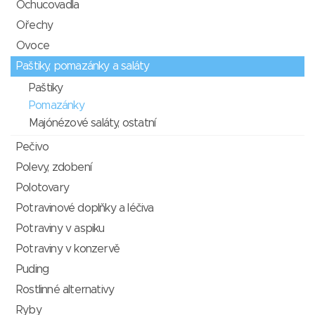
Ochucovadla
Ořechy
Ovoce
Paštiky, pomazánky a saláty
Paštiky
Pomazánky
Majónézové saláty, ostatní
Pečivo
Polevy, zdobení
Polotovary
Potravinové doplňky a léčiva
Potraviny v aspiku
Potraviny v konzervě
Puding
Rostlinné alternativy
Ryby