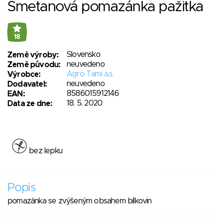
Smetanová pomazánka pažitka
18
Slovensko
Země výroby:
neuvedeno
Země původu:
Agro Tami a.s.
Výrobce:
neuvedeno
Dodavatel:
8586015912146
EAN:
18. 5. 2020
Data ze dne:
bez lepku
Popis
pomazánka se zvýšeným obsahem bílkovin