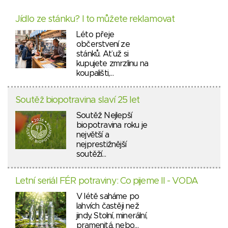
Jídlo ze stánku? I to můžete reklamovat
Léto přeje
občerstvení ze
stánků. Ať už si
kupujete zmrzlinu na
koupališti,…
Soutěž biopotravina slaví 25 let
Soutěž Nejlepší
biopotravina roku je
největší a
nejprestižnější
soutěží…
Letní seriál FÉR potraviny: Co pijeme II - VODA
V létě saháme po
lahvích častěji než
jindy. Stolní, minerální,
pramenitá, nebo…