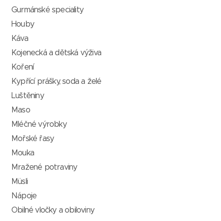
Gurmánské speciality
Houby
Káva
Kojenecká a dětská výživa
Koření
Kypřící prášky, soda a želé
Luštěniny
Maso
Mléčné výrobky
Mořské řasy
Mouka
Mražené potraviny
Müsli
Nápoje
Obilné vločky a obiloviny