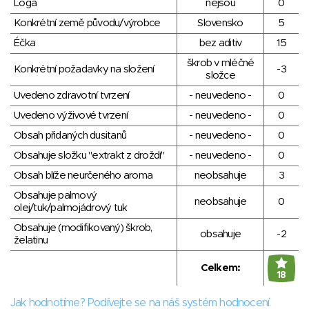
Loga
nejsou
0
Konkrétní země původu/výrobce
Slovensko
5
Éčka
bez aditiv
15
škrob v mléčné
Konkrétní požadavky na složení
-3
složce
Uvedeno zdravotní tvrzení
- neuvedeno -
0
Uvedeno výživové tvrzení
- neuvedeno -
0
Obsah přidaných dusitanů
- neuvedeno -
0
Obsahuje složku "extrakt z droždí"
- neuvedeno -
0
Obsah blíže neurčeného aroma
neobsahuje
3
Obsahuje palmový
neobsahuje
0
olej/tuk/palmojádrový tuk
Obsahuje (modifikovaný) škrob,
obsahuje
-2
želatinu
Celkem:
18
Jak hodnotíme? Podívejte se na náš systém hodnocení.