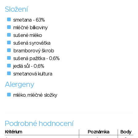
Složení
smetana - 63%
mléčné bílkoviny
sušené mléko
sušená syrovátka
bramborový škrob
sušená pažitka - 0,6%
jedlá sůl - 0,6%
smetanová kultura
Alergeny
mléko, mléčné složky
Podrobné hodnocení
Kritérium
Poznámka
Body