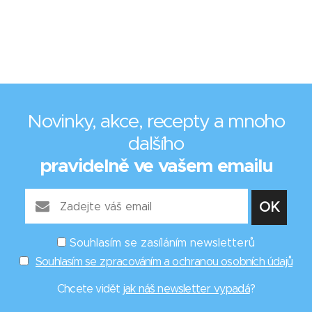
Novinky, akce, recepty a mnoho
dalšího
pravidelně ve vašem emailu
Souhlasím se zasíláním newsletterů
Souhlasím se zpracováním a ochranou osobních údajů
Chcete vidět
jak náš newsletter vypadá
?