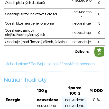
- neuvedeno
Obsah přidaných dusitanů
0
-
- neuvedeno
Obsahuje složku "extrakt z droždí"
0
-
Obsah blíže neurčeného aroma
neobsahuje
3
Obsahuje palmový
neobsahuje
0
olej/tuk/palmojádrový tuk
Obsahuje (modifikovaný) škrob, želatinu
neobsahuje
0
Celkem:
25
Jak hodnotíme? Podívejte se na náš systém hodnocení.
Nutriční hodnoty
1 porce
100 g
% DDD
100 g
Energie
neuvedeno
neuvedeno
0 %
neuvedeno
neuvedeno