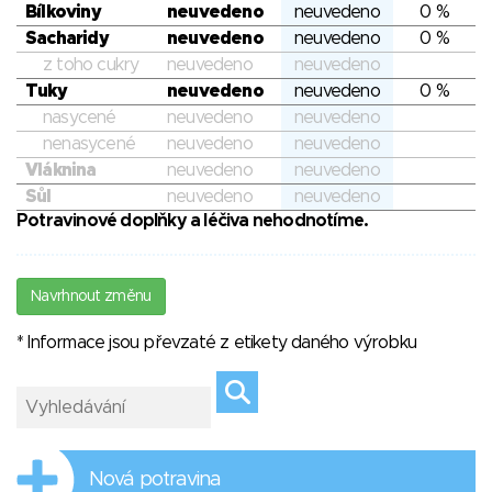
Bílkoviny
neuvedeno
neuvedeno
0 %
Sacharidy
neuvedeno
neuvedeno
0 %
z toho cukry
neuvedeno
neuvedeno
Tuky
neuvedeno
neuvedeno
0 %
nasycené
neuvedeno
neuvedeno
nenasycené
neuvedeno
neuvedeno
Vláknina
neuvedeno
neuvedeno
Sůl
neuvedeno
neuvedeno
Potravinové doplňky a léčiva nehodnotíme.
Navrhnout změnu
* Informace jsou převzaté z etikety daného výrobku
Nová potravina