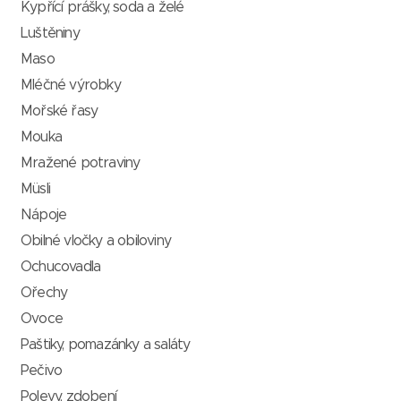
Kypřící prášky, soda a želé
Luštěniny
Maso
Mléčné výrobky
Mořské řasy
Mouka
Mražené potraviny
Müsli
Nápoje
Obilné vločky a obiloviny
Ochucovadla
Ořechy
Ovoce
Paštiky, pomazánky a saláty
Pečivo
Polevy, zdobení