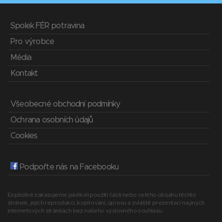
Spolek FÉR potravina
Pro výrobce
Média
Kontakt
Všeobecné obchodní podmínky
Ochrana osobních údajů
Cookies
Podpořte nás na Facebooku
Explicitně zakazujeme jakékoli použití části nebo celého obsahu těchto
stránek, jejich reprodukci, kopírování, úpravu a zvláště prezentaci na jiných
internetových stránkách bez našeho výslovného souhlasu.