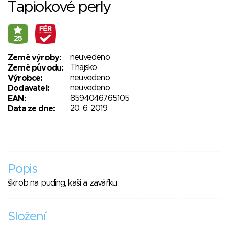
Tapiokové perly
25
neuvedeno
Země výroby:
Thajsko
Země původu:
neuvedeno
Výrobce:
neuvedeno
Dodavatel:
8594046765105
EAN:
20. 6. 2019
Data ze dne:
Popis
škrob na puding, kaši a zavářku
Složení