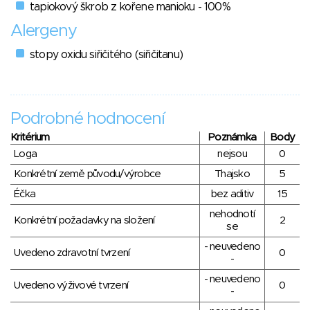
tapiokový škrob z kořene manioku - 100%
Alergeny
stopy oxidu siřičitého (siřičitanu)
Podrobné hodnocení
Kritérium
Poznámka
Body
Loga
nejsou
0
Konkrétní země původu/výrobce
Thajsko
5
Éčka
bez aditiv
15
nehodnotí
Konkrétní požadavky na složení
2
se
- neuvedeno
Uvedeno zdravotní tvrzení
0
-
- neuvedeno
Uvedeno výživové tvrzení
0
-