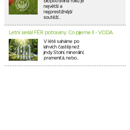
biopotravina roku je
největší a
nejprestižnější
soutěží…
Letní seriál FÉR potraviny: Co pijeme II - VODA
V létě saháme po
lahvích častěji než
jindy. Stolní, minerální,
pramenitá, nebo…