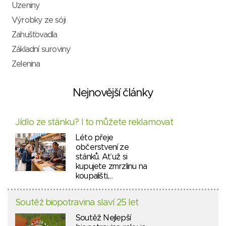
Uzeniny
Výrobky ze sóji
Zahušťovadla
Základní suroviny
Zelenina
Nejnovější články
Jídlo ze stánku? I to můžete reklamovat
Léto přeje
občerstvení ze
stánků. Ať už si
kupujete zmrzlinu na
koupališti,…
Soutěž biopotravina slaví 25 let
Soutěž Nejlepší