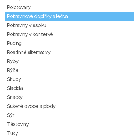
Polotovary
Potravinové doplňky a léčiva
Potraviny v aspiku
Potraviny v konzervě
Puding
Rostlinné alternativy
Ryby
Rýže
Sirupy
Sladidla
Snacky
Sušené ovoce a plody
Sýr
Těstoviny
Tuky