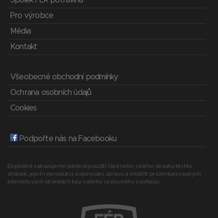
Spolek FÉR potravina
Pro výrobce
Média
Kontakt
Všeobecné obchodní podmínky
Ochrana osobních údajů
Cookies
Podpořte nás na Facebooku
Explicitně zakazujeme jakékoli použití části nebo celého obsahu těchto
stránek, jejich reprodukci, kopírování, úpravu a zvláště prezentaci na jiných
internetových stránkách bez našeho výslovného souhlasu.