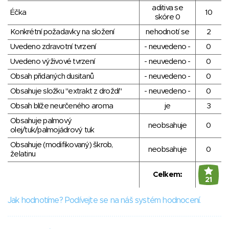
aditiva se
Éčka
10
skóre 0
Konkrétní požadavky na složení
nehodnotí se
2
Uvedeno zdravotní tvrzení
- neuvedeno -
0
Uvedeno výživové tvrzení
- neuvedeno -
0
Obsah přidaných dusitanů
- neuvedeno -
0
Obsahuje složku "extrakt z droždí"
- neuvedeno -
0
Obsah blíže neurčeného aroma
je
3
Obsahuje palmový
neobsahuje
0
olej/tuk/palmojádrový tuk
Obsahuje (modifikovaný) škrob,
neobsahuje
0
želatinu
Celkem:
21
Jak hodnotíme? Podívejte se na náš systém hodnocení.