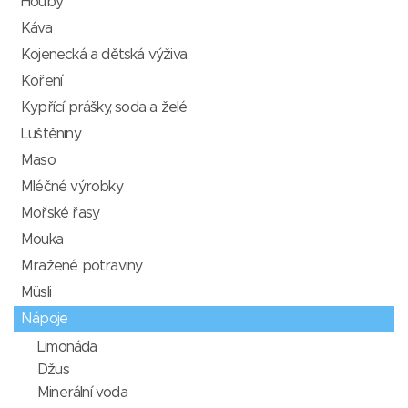
Houby
Káva
Kojenecká a dětská výživa
Koření
Kypřící prášky, soda a želé
Luštěniny
Maso
Mléčné výrobky
Mořské řasy
Mouka
Mražené potraviny
Müsli
Nápoje
Limonáda
Džus
Minerální voda