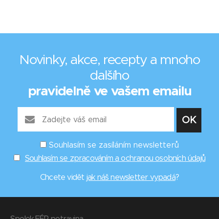
Novinky, akce, recepty a mnoho
dalšího
pravidelně ve vašem emailu
Souhlasím se zasíláním newsletterů
Souhlasím se zpracováním a ochranou osobních údajů
Chcete vidět
jak náš newsletter vypadá
?