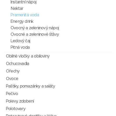
Instantní nápoj
Nektar
Pramenitá voda
Energy drink
Ovocný a zeleninový nápoj
Ovocné a zeleninové šťávy
Ledový čaj
Pitná voda
Obilné vločky a obiloviny
Ochucovadla
Ořechy
Ovoce
Paštiky, pomazánky a saláty
Pečivo
Polevy, zdobení
Polotovary