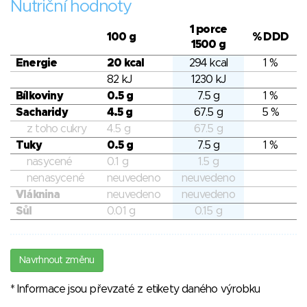
Nutriční hodnoty
1 porce
100 g
% DDD
1500 g
Energie
20 kcal
294 kcal
1 %
82 kJ
1230 kJ
Bílkoviny
0.5 g
7.5 g
1 %
Sacharidy
4.5 g
67.5 g
5 %
z toho cukry
4.5 g
67.5 g
Tuky
0.5 g
7.5 g
1 %
nasycené
0.1 g
1.5 g
nenasycené
neuvedeno
neuvedeno
Vláknina
neuvedeno
neuvedeno
Sůl
0.01 g
0.15 g
Navrhnout změnu
* Informace jsou převzaté z etikety daného výrobku