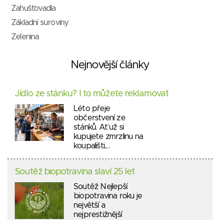
Zahušťovadla
Základní suroviny
Zelenina
Nejnovější články
Jídlo ze stánku? I to můžete reklamovat
Léto přeje
občerstvení ze
stánků. Ať už si
kupujete zmrzlinu na
koupališti,…
Soutěž biopotravina slaví 25 let
Soutěž Nejlepší
biopotravina roku je
největší a
nejprestižnější