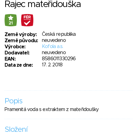
Rajec mateřidouška
21
Česká republika
Země výroby:
neuvedeno
Země původu:
Kofola a.s.
Výrobce:
neuvedeno
Dodavatel:
8586011330296
EAN:
17. 2. 2018
Data ze dne:
Popis
Pramenitá voda s extraktem z mateřidoušky
Složení