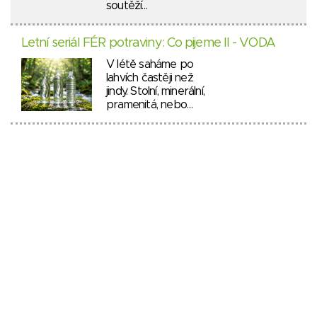
soutěží…
Letní seriál FÉR potraviny: Co pijeme II - VODA
V létě saháme po
lahvích častěji než
jindy. Stolní, minerální,
pramenitá, nebo…