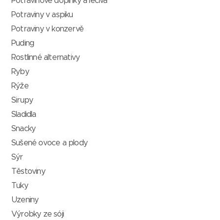
Potravinové doplňky a léčiva
Potraviny v aspiku
Potraviny v konzervě
Puding
Rostlinné alternativy
Ryby
Rýže
Sirupy
Sladidla
Snacky
Sušené ovoce a plody
Sýr
Těstoviny
Tuky
Uzeniny
Výrobky ze sóji