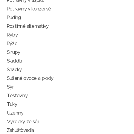
Potraviny v aspiku
Potraviny v konzervě
Puding
Rostlinné alternativy
Ryby
Rýže
Sirupy
Sladidla
Snacky
Sušené ovoce a plody
Sýr
Těstoviny
Tuky
Uzeniny
Výrobky ze sóji
Zahušťovadla