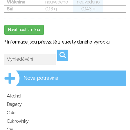
Vláknina
neuvedeno
neuvedeno
Sůl
0.13 g
0.143 g
Navrhnout změnu
* Informace jsou převzaté z etikety daného výrobku
Nová potravina
Alkohol
Bagety
Cukr
Cukrovinky
Čaj