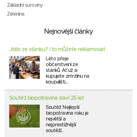
Základní suroviny
Zelenina
Nejnovější články
Jídlo ze stánku? I to můžete reklamovat
Léto přeje
občerstvení ze
stánků. Ať už si
kupujete zmrzlinu na
koupališti,…
Soutěž biopotravina slaví 25 let
Soutěž Nejlepší
biopotravina roku je
největší a
nejprestižnější
soutěží…