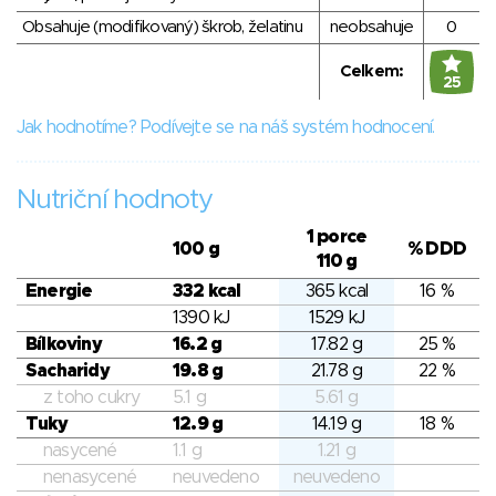
Obsahuje (modifikovaný) škrob, želatinu
neobsahuje
0
Celkem:
25
Jak hodnotíme? Podívejte se na náš systém hodnocení.
Nutriční hodnoty
1 porce
100 g
% DDD
110 g
Energie
332 kcal
365 kcal
16 %
1390 kJ
1529 kJ
Bílkoviny
16.2 g
17.82 g
25 %
Sacharidy
19.8 g
21.78 g
22 %
z toho cukry
5.1 g
5.61 g
Tuky
12.9 g
14.19 g
18 %
nasycené
1.1 g
1.21 g
nenasycené
neuvedeno
neuvedeno