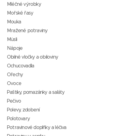
Mléčné výrobky
Mořské řasy
Mouka
Mražené potraviny
Müsli
Nápoje
Obilné vločky a obiloviny
Ochucovadla
Ořechy
Ovoce
Paštiky, pomazánky a saláty
Pečivo
Polevy, zdobení
Polotovary
Potravinové doplňky a léčiva