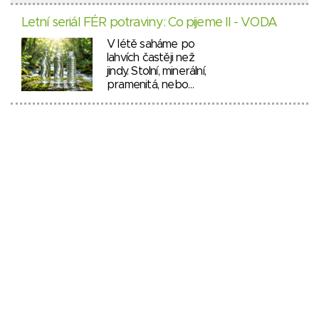
Letní seriál FÉR potraviny: Co pijeme II - VODA
V létě saháme po
lahvích častěji než
jindy. Stolní, minerální,
pramenitá, nebo…