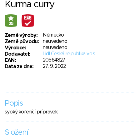
Kurma curry
25
Německo
Země výroby:
neuvedeno
Země původu:
neuvedeno
Výrobce:
Lidl Česká republika v.o.s.
Dodavatel:
20564827
EAN:
27. 9. 2022
Data ze dne:
Popis
sypký kořenící přípravek
Složení