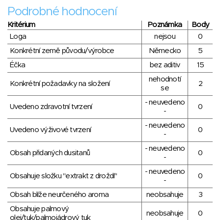
Podrobné hodnocení
Kritérium
Poznámka
Body
Loga
nejsou
0
Konkrétní země původu/výrobce
Německo
5
Éčka
bez aditiv
15
nehodnotí
Konkrétní požadavky na složení
2
se
- neuvedeno
Uvedeno zdravotní tvrzení
0
-
- neuvedeno
Uvedeno výživové tvrzení
0
-
- neuvedeno
Obsah přidaných dusitanů
0
-
- neuvedeno
Obsahuje složku "extrakt z droždí"
0
-
Obsah blíže neurčeného aroma
neobsahuje
3
Obsahuje palmový
neobsahuje
0
olej/tuk/palmojádrový tuk