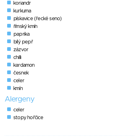
koriandr
kurkuma
pískavice (řecké seno)
římský kmín
paprika
bílý pepř
zázvor
chilli
kardamon
česnek
celer
kmín
Alergeny
celer
stopy hořčice