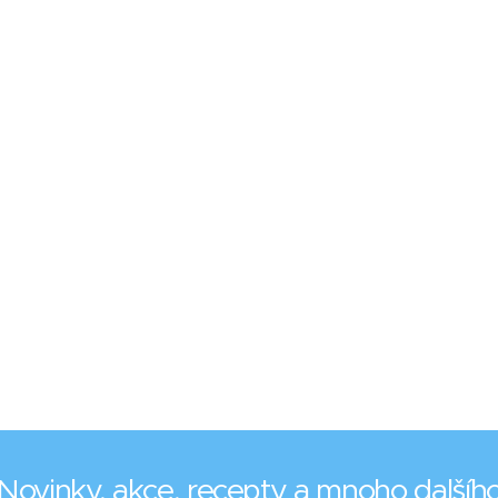
Novinky, akce, recepty a mnoho dalšíh