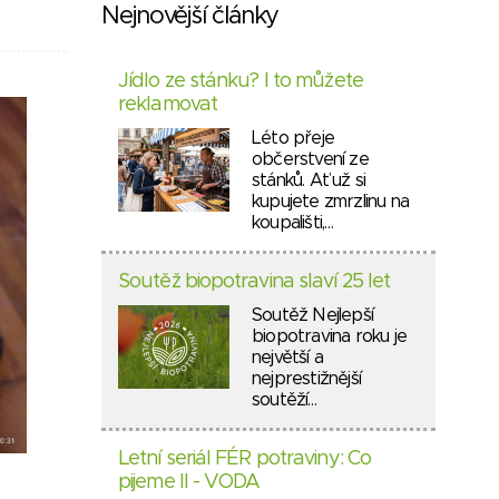
Nejnovější články
Jídlo ze stánku? I to můžete
reklamovat
Léto přeje
občerstvení ze
stánků. Ať už si
kupujete zmrzlinu na
koupališti,…
Soutěž biopotravina slaví 25 let
Soutěž Nejlepší
biopotravina roku je
největší a
nejprestižnější
soutěží…
Letní seriál FÉR potraviny: Co
pijeme II - VODA