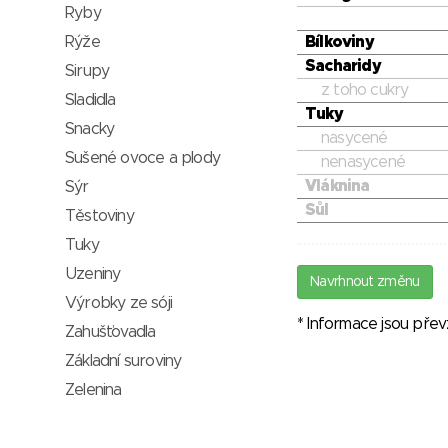
Ryby
Rýže
Bílkoviny
Sacharidy
Sirupy
z toho cukry
Sladidla
Tuky
Snacky
nasycené
Sušené ovoce a plody
nenasycené
Vláknina
Sýr
Sůl
Těstoviny
Tuky
Uzeniny
Navrhnout změnu
Výrobky ze sóji
* Informace jsou pře
Zahušťovadla
Základní suroviny
Zelenina