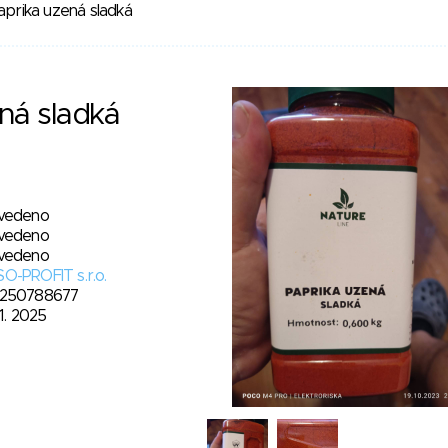
aprika uzená sladká
ná sladká
vedeno
vedeno
vedeno
O-PROFIT s.r.o.
250788677
11. 2025