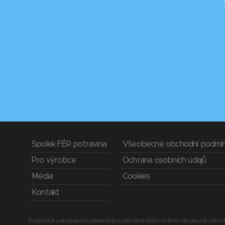
Spolek FÉR potravina
Všeobecné obchodní podmí
Pro výrobce
Ochrana osobních údajů
Média
Cookies
Kontakt
Explicitně zakazujeme jakékoli použití části nebo celého obsahu těchto st