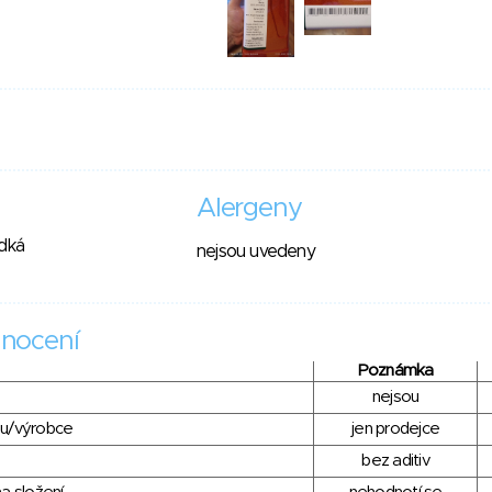
Alergeny
adká
nejsou uvedeny
nocení
Poznámka
nejsou
du/výrobce
jen prodejce
bez aditiv