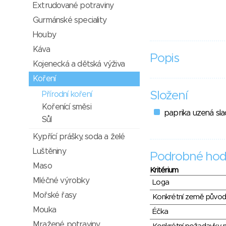
Extrudované potraviny
Gurmánské speciality
Houby
Káva
Popis
Kojenecká a dětská výživa
Koření
Složení
Přírodní koření
Kořenící směsi
paprika uzená sl
Sůl
Kypřící prášky, soda a želé
Luštěniny
Podrobné hod
Maso
Kritérium
Mléčné výrobky
Loga
Mořské řasy
Konkrétní země půvo
Mouka
Éčka
Mražené potraviny