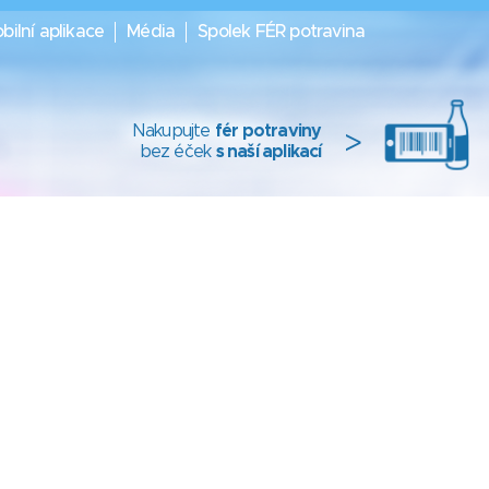
bilní aplikace
Média
Spolek FÉR potravina
Nakupujte
fér potraviny
>
bez éček
s naší aplikací