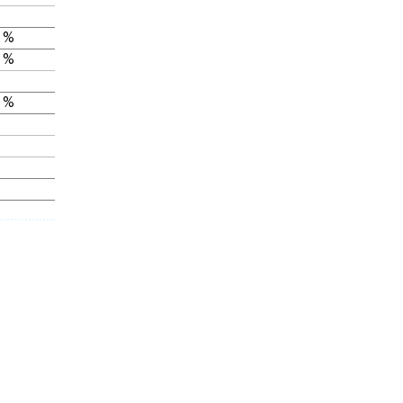
 %
 %
 %