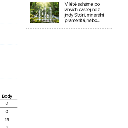
V létě saháme po
lahvích častěji než
jindy. Stolní, minerální,
pramenitá, nebo…
Body
0
0
15