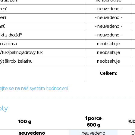
a složení
nehodnotí se
zení
- neuvedeno -
ení
- neuvedeno -
anů
- neuvedeno -
kt z droždí"
- neuvedeno -
ho aroma
neobsahuje
/tuk/palmojádrový tuk
neobsahuje
) škrob, želatinu
neobsahuje
Celkem:
ejte se na náš systém hodnocení.
oty
1 porce
100 g
% 
600 g
neuvedeno
neuvedeno
0