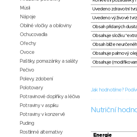
Konkrétní požadavky n
Müsli
Uvedeno zdravotní tvr
Nápoje
Uvedeno výživové tvrz
Obilné vločky a obiloviny
Obsah přidaných dusit
Ochucovadla
Obsahuje složku "extra
Ořechy
Obsah blíže neurčené
Ovoce
Obsahuje palmový olej
Paštiky, pomazánky a saláty
Obsahuje (modifikovaný
Pečivo
Polevy, zdobení
Polotovary
Jak hodnotíme? Podív
Potravinové doplňky a léčiva
Potraviny v aspiku
Nutriční hodn
Potraviny v konzervě
Puding
Rostlinné alternativy
Energie