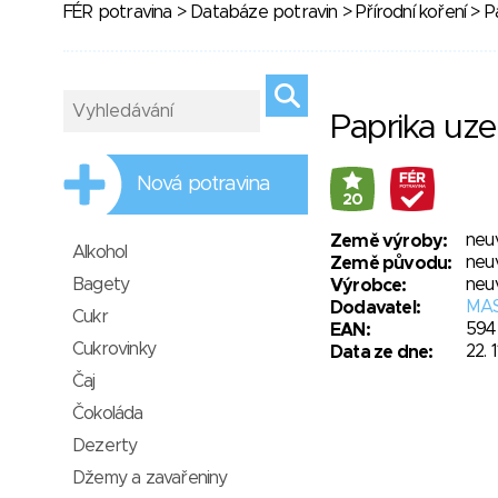
FÉR potravina
>
Databáze potravin
>
Přírodní koření
> P
Paprika uze
Nová potravina
20
neu
Země výroby:
Alkohol
neu
Země původu:
Bagety
neu
Výrobce:
MAS
Dodavatel:
Cukr
594
EAN:
Cukrovinky
22. 
Data ze dne:
Čaj
Čokoláda
Dezerty
Džemy a zavařeniny