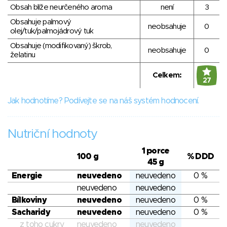
Obsah blíže neurčeného aroma
není
3
Obsahuje palmový
neobsahuje
0
olej/tuk/palmojádrový tuk
Obsahuje (modifikovaný) škrob,
neobsahuje
0
želatinu
Celkem:
27
Jak hodnotíme? Podívejte se na náš systém hodnocení.
Nutriční hodnoty
1 porce
100 g
% DDD
45 g
Energie
neuvedeno
neuvedeno
0 %
neuvedeno
neuvedeno
Bílkoviny
neuvedeno
neuvedeno
0 %
Sacharidy
neuvedeno
neuvedeno
0 %
z toho cukry
neuvedeno
neuvedeno