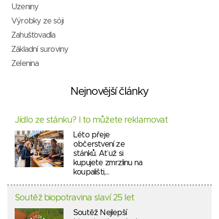
Uzeniny
Výrobky ze sóji
Zahušťovadla
Základní suroviny
Zelenina
Nejnovější články
Jídlo ze stánku? I to můžete reklamovat
Léto přeje
občerstvení ze
stánků. Ať už si
kupujete zmrzlinu na
koupališti,…
Soutěž biopotravina slaví 25 let
Soutěž Nejlepší