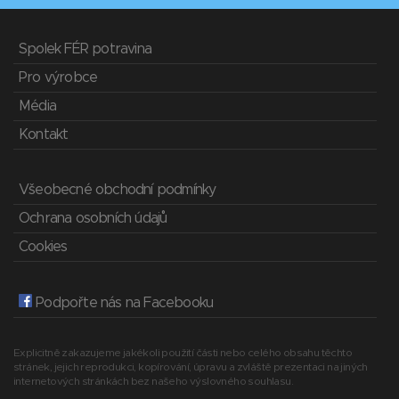
Spolek FÉR potravina
Pro výrobce
Média
Kontakt
Všeobecné obchodní podmínky
Ochrana osobních údajů
Cookies
Podpořte nás na Facebooku
Explicitně zakazujeme jakékoli použití části nebo celého obsahu těchto
stránek, jejich reprodukci, kopírování, úpravu a zvláště prezentaci na jiných
internetových stránkách bez našeho výslovného souhlasu.