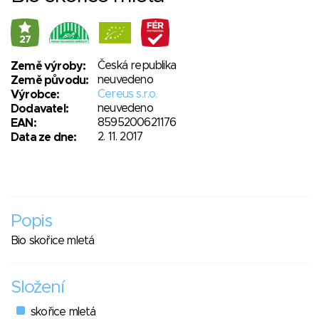
27
Česká republika
Země výroby:
neuvedeno
Země původu:
Cereus s.r.o.
Výrobce:
neuvedeno
Dodavatel:
8595200621176
EAN:
2. 11. 2017
Data ze dne:
Popis
Bio skořice mletá
Složení
skořice mletá