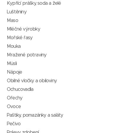
Kypřící prášky, soda a želé
Luštěniny
Maso
Mléčné výrobky
Mořské řasy
Mouka
Mražené potraviny
Müsli
Nápoje
Obilné vločky a obiloviny
Ochucovadla
Ořechy
Ovoce
Paštiky, pomazánky a saláty
Pečivo
Polevy, zdobení