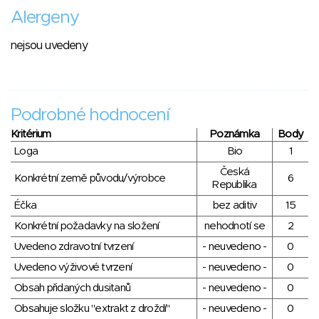
Alergeny
nejsou uvedeny
Podrobné hodnocení
Kritérium
Poznámka
Body
Loga
Bio
1
Česká
Konkrétní země původu/výrobce
6
Republika
Éčka
bez aditiv
15
Konkrétní požadavky na složení
nehodnotí se
2
Uvedeno zdravotní tvrzení
- neuvedeno -
0
Uvedeno výživové tvrzení
- neuvedeno -
0
Obsah přidaných dusitanů
- neuvedeno -
0
Obsahuje složku "extrakt z droždí"
- neuvedeno -
0