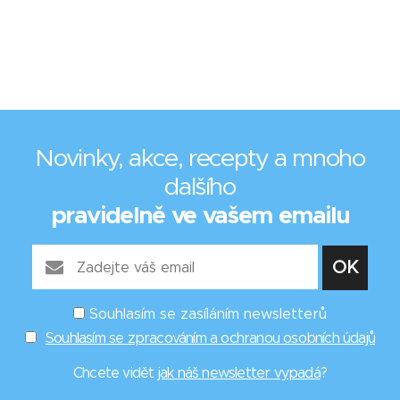
Novinky, akce, recepty a mnoho
dalšího
pravidelně ve vašem emailu
Souhlasím se zasíláním newsletterů
Souhlasím se zpracováním a ochranou osobních údajů
Chcete vidět
jak náš newsletter vypadá
?