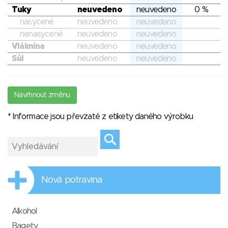
Tuky
neuvedeno
neuvedeno
0 %
nasycené
neuvedeno
neuvedeno
nenasycené
neuvedeno
neuvedeno
Vláknina
neuvedeno
neuvedeno
Sůl
neuvedeno
neuvedeno
Navrhnout změnu
* Informace jsou převzaté z etikety daného výrobku
Nová potravina
Alkohol
Bagety