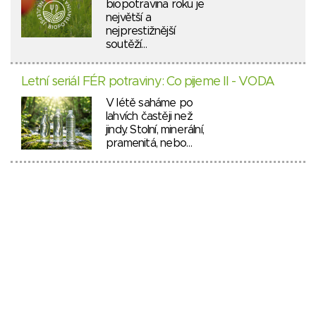
biopotravina roku je
největší a
nejprestižnější
soutěží…
Letní seriál FÉR potraviny: Co pijeme II - VODA
V létě saháme po
lahvích častěji než
jindy. Stolní, minerální,
pramenitá, nebo…