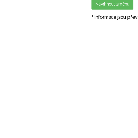
Navrhnout změnu
* Informace jsou pře