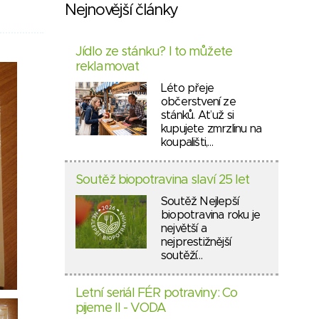
Nejnovější články
Jídlo ze stánku? I to můžete
reklamovat
Léto přeje
občerstvení ze
stánků. Ať už si
kupujete zmrzlinu na
koupališti,…
Soutěž biopotravina slaví 25 let
Soutěž Nejlepší
biopotravina roku je
největší a
nejprestižnější
soutěží…
Letní seriál FÉR potraviny: Co
pijeme II - VODA