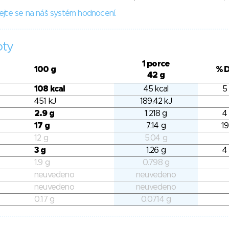
ejte se na náš systém hodnocení.
oty
1 porce
100 g
% 
42 g
108 kcal
45 kcal
5
451 kJ
189.42 kJ
2.9 g
1.218 g
4
17 g
7.14 g
19
12 g
5.04 g
3 g
1.26 g
4
1.9 g
0.798 g
neuvedeno
neuvedeno
neuvedeno
neuvedeno
0.17 g
0.0714 g