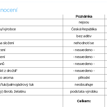
nocení
Poznámka
nejsou
du/výrobce
Česká Republika
bez aditiv
a složení
nehodnotí se
zení
- neuvedeno -
ení
- neuvedeno -
anů
- neuvedeno -
kt z droždí"
- neuvedeno -
ho aroma
přírodní
/tuk/palmojádrový tuk
neobsahuje
) škrob, želatinu
podstata výrobku
Celkem: