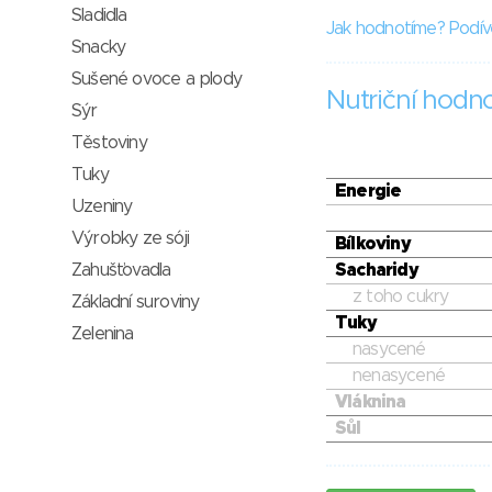
Sladidla
Jak hodnotíme? Podív
Snacky
Sušené ovoce a plody
Nutriční hodn
Sýr
Těstoviny
Tuky
Energie
Uzeniny
Výrobky ze sóji
Bílkoviny
Zahušťovadla
Sacharidy
z toho cukry
Základní suroviny
Tuky
Zelenina
nasycené
nenasycené
Vláknina
Sůl