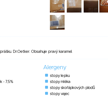
prášku. Dr.Oetker. Obsahuje pravý karamel.
Alergeny
stopy lepku
k - 7,5%
stopy mléka
stopy skořápkových plodů
stopy vajec