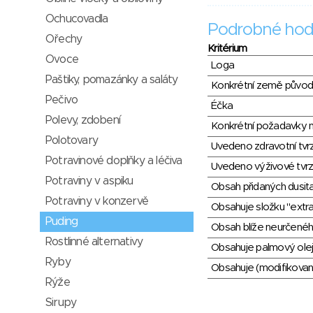
Ochucovadla
Podrobné hod
Ořechy
Kritérium
Ovoce
Loga
Paštiky, pomazánky a saláty
Konkrétní země půvo
Pečivo
Éčka
Polevy, zdobení
Konkrétní požadavky n
Polotovary
Uvedeno zdravotní tvr
Potravinové doplňky a léčiva
Uvedeno výživové tvrz
Potraviny v aspiku
Obsah přidaných dusit
Potraviny v konzervě
Obsahuje složku "extra
Puding
Obsah blíže neurčené
Rostlinné alternativy
Obsahuje palmový olej
Ryby
Obsahuje (modifikovaný
Rýže
Sirupy