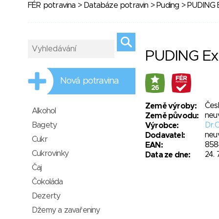
FÉR potravina
>
Databáze potravin
>
Puding
> PUDING E
PUDING Ext
Nová potravina
26
Čes
Země výroby:
Alkohol
neu
Země původu:
Bagety
Dr.O
Výrobce:
neu
Dodavatel:
Cukr
858
EAN:
Cukrovinky
24. 
Data ze dne:
Čaj
Čokoláda
Dezerty
Džemy a zavařeniny