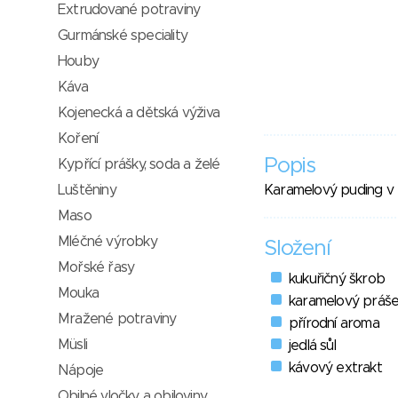
Extrudované potraviny
Gurmánské speciality
Houby
Káva
Kojenecká a dětská výživa
Koření
Popis
Kypřící prášky, soda a želé
Luštěniny
Karamelový puding v 
Maso
Mléčné výrobky
Složení
Mořské řasy
kukuřičný škrob
Mouka
karamelový práše
Mražené potraviny
přírodní aroma
Müsli
jedlá sůl
kávový extrakt
Nápoje
Obilné vločky a obiloviny