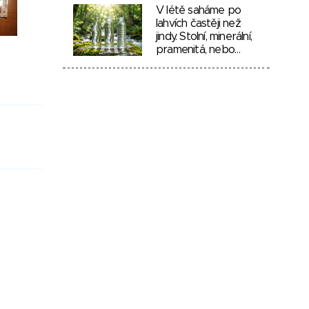
V létě saháme po
lahvích častěji než
jindy. Stolní, minerální,
pramenitá, nebo…