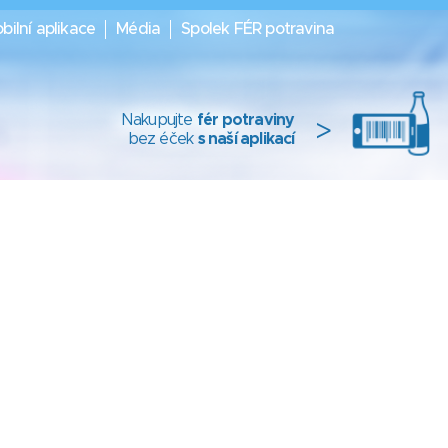
bilní aplikace
Média
Spolek FÉR potravina
Nakupujte
fér potraviny
>
bez éček
s naší aplikací