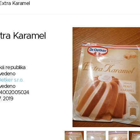
xtra Karamel
ra Karamel
ká republika
vedeno
etker s.r.o.
vedeno
4002005024
7. 2019