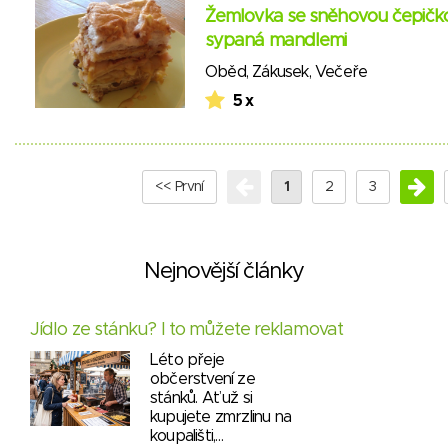
Žemlovka se sněhovou čepičk
sypaná mandlemi
Oběd
,
Zákusek
,
Večeře
5 x
<< První
1
2
3
Nejnovější články
Jídlo ze stánku? I to můžete reklamovat
Léto přeje
občerstvení ze
stánků. Ať už si
kupujete zmrzlinu na
koupališti,…