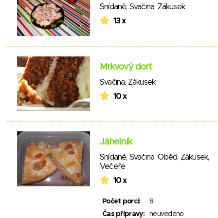
Snídaně
,
Svačina
,
Zákusek
13 x
Mrkvový dort
Svačina
,
Zákusek
10 x
Jáhelník
Snídaně
,
Svačina
,
Oběd
,
Zákusek
,
Večeře
10 x
Počet porcí:
8
Čas přípravy:
neuvedeno