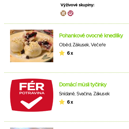
Výživové skupiny:
Pohankové ovocné knedlíky
Oběd
,
Zákusek
,
Večeře
6 x
Domácí müsli tyčinky
Snídaně
,
Svačina
,
Zákusek
6 x