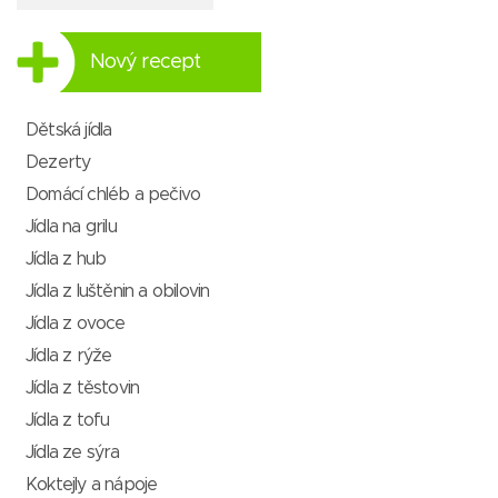
Nový recept
Dětská jídla
Dezerty
Domácí chléb a pečivo
Jídla na grilu
Jídla z hub
Jídla z luštěnin a obilovin
Jídla z ovoce
Jídla z rýže
Jídla z těstovin
Jídla z tofu
Jídla ze sýra
Koktejly a nápoje