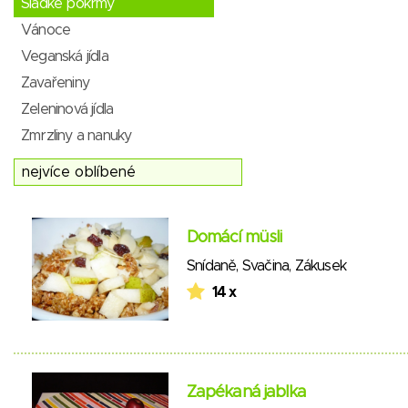
Sladké pokrmy
Vánoce
Veganská jídla
Zavařeniny
Zeleninová jídla
Zmrzliny a nanuky
Domácí müsli
Snídaně
,
Svačina
,
Zákusek
14 x
Zapékaná jablka