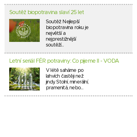
Soutěž biopotravina slaví 25 let
Soutěž Nejlepší
biopotravina roku je
největší a
nejprestižnější
soutěží…
Letní seriál FÉR potraviny: Co pijeme II - VODA
V létě saháme po
lahvích častěji než
jindy. Stolní, minerální,
pramenitá, nebo…