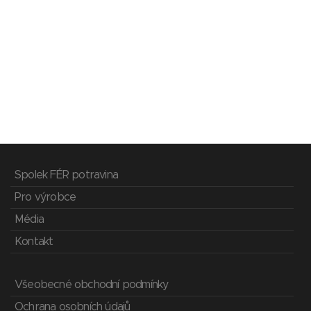
Spolek FÉR potravina
Pro výrobce
Média
Kontakt
Všeobecné obchodní podmínky
Ochrana osobních údajů