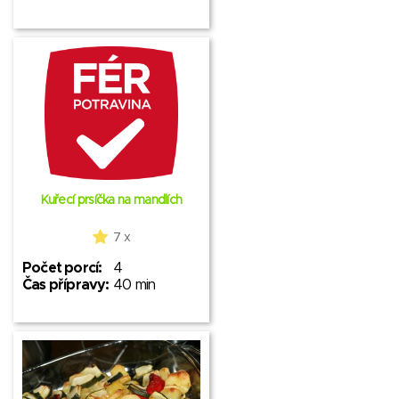
Kuřecí prsíčka na mandlích
7 x
Počet porcí:
4
Čas přípravy:
40 min