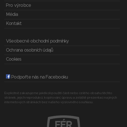
Pro výrobce
Média
Kontakt
Všeobecné obchodní podmínky
Ochrana osobních údajů
Cookies
Podpořte nás na Facebooku
Explicitně zakazujeme jakékoli použití části nebo celého obsahu těchto
stránek, jejich reprodukci, kopírování, úpravu a zvláště prezentaci na jiných
internetových stránkách bez našeho výslovného souhlasu.