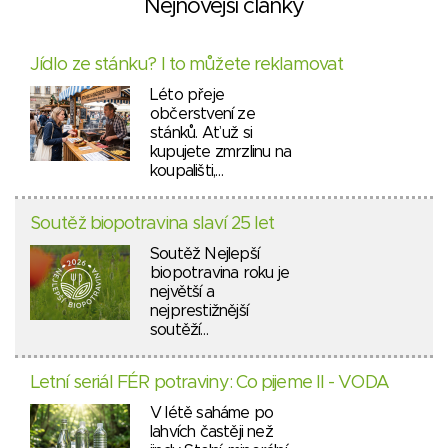
Nejnovější články
Jídlo ze stánku? I to můžete reklamovat
Léto přeje
občerstvení ze
stánků. Ať už si
kupujete zmrzlinu na
koupališti,…
Soutěž biopotravina slaví 25 let
Soutěž Nejlepší
biopotravina roku je
největší a
nejprestižnější
soutěží…
Letní seriál FÉR potraviny: Co pijeme II - VODA
V létě saháme po
lahvích častěji než