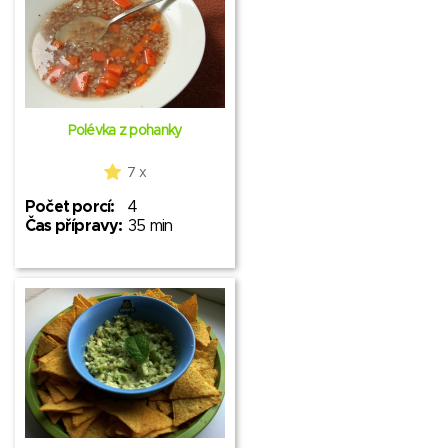
Polévka z pohanky
7 x
Počet porcí:
4
Čas přípravy:
35 min