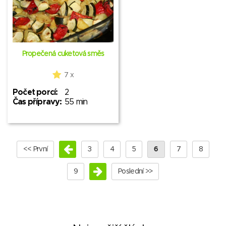
Propečená cuketová směs
7 x
Počet porcí:
2
Čas přípravy:
55 min
<< První
3
4
5
6
7
8
9
Poslední >>