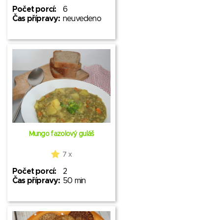
Počet porcí:
6
Čas přípravy:
neuvedeno
Mungo fazolový guláš
7 x
Počet porcí:
2
Čas přípravy:
50 min