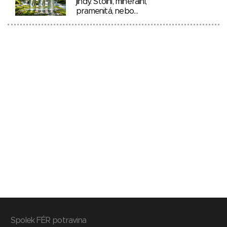
jindy. Stolní, minerální,
pramenitá, nebo…
Spolek FÉR potravina