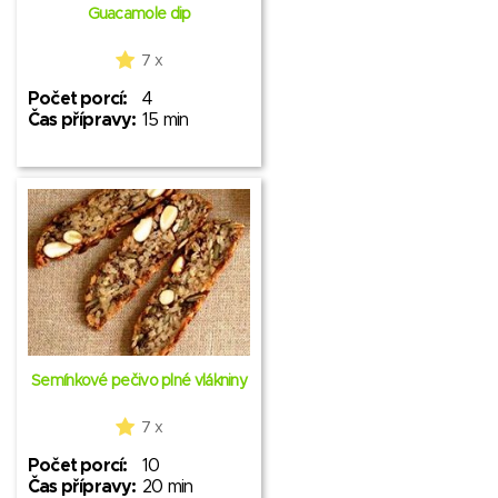
Guacamole dip
7 x
Počet porcí:
4
Čas přípravy:
15 min
Semínkové pečivo plné vlákniny
7 x
Počet porcí:
10
Čas přípravy:
20 min