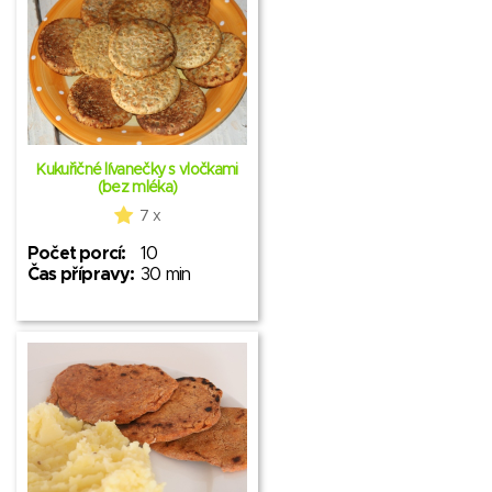
Kukuřičné lívanečky s vločkami
(bez mléka)
7 x
Počet porcí:
10
Čas přípravy:
30 min