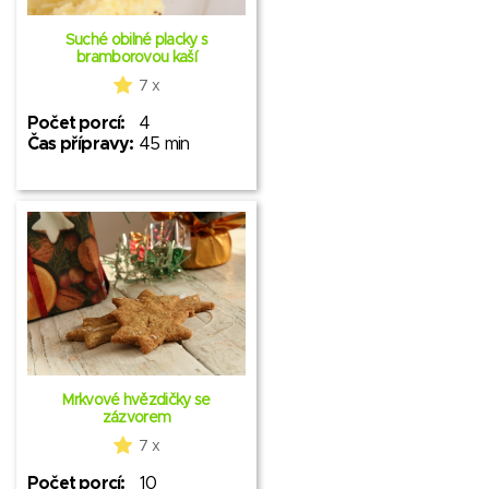
Suché obilné placky s
bramborovou kaší
7 x
Počet porcí:
4
Čas přípravy:
45 min
Mrkvové hvězdičky se
zázvorem
7 x
Počet porcí:
10