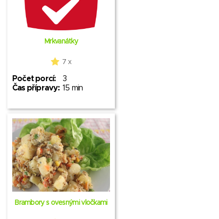
Mrkvanátky
7 x
Počet porcí:
3
Čas přípravy:
15 min
Brambory s ovesnými vločkami