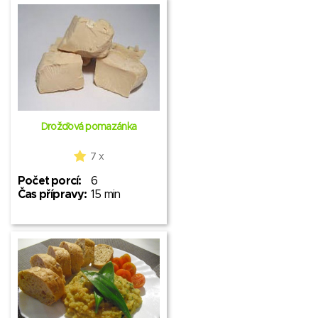
Drožďová pomazánka
7 x
Počet porcí:
6
Čas přípravy:
15 min