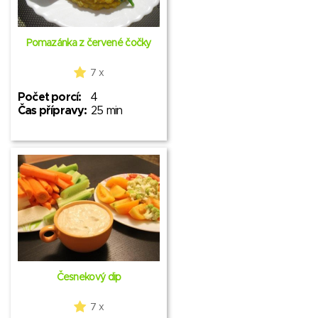
Pomazánka z červené čočky
7 x
Počet porcí:
4
Čas přípravy:
25 min
Česnekový dip
7 x