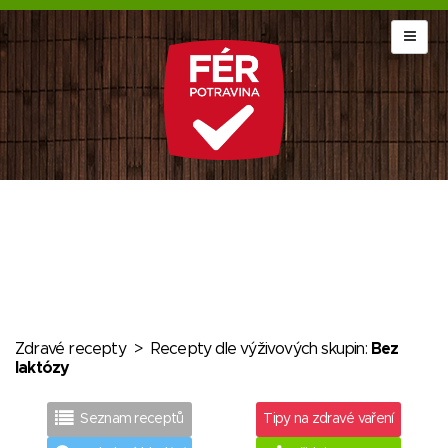
Zdravé recepty
>
Recepty dle výživových skupin:
Bez
laktózy
Seznam receptů
Tipy na zdravé vaření