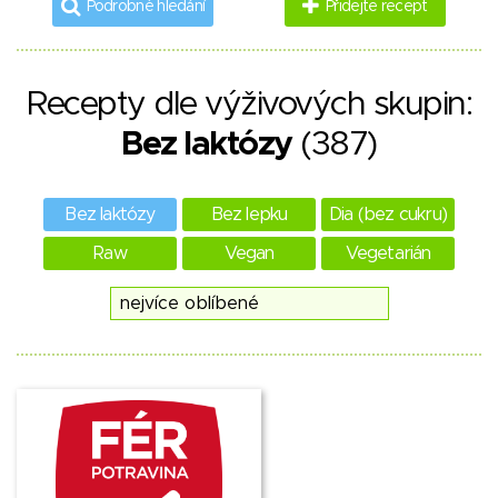
Podrobné hledání
Přidejte recept
Recepty dle výživových skupin:
Bez laktózy
(387)
Bez laktózy
Bez lepku
Dia (bez cukru)
Raw
Vegan
Vegetarián