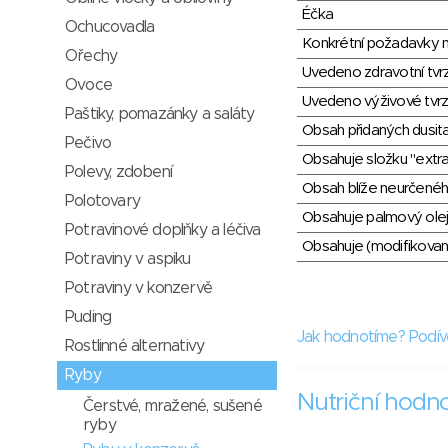
Éčka
Ochucovadla
Konkrétní požadavky n
Ořechy
Uvedeno zdravotní tvr
Ovoce
Uvedeno výživové tvrz
Paštiky, pomazánky a saláty
Obsah přidaných dusit
Pečivo
Obsahuje složku "extra
Polevy, zdobení
Obsah blíže neurčené
Polotovary
Obsahuje palmový olej
Potravinové doplňky a léčiva
Obsahuje (modifikovaný
Potraviny v aspiku
Potraviny v konzervě
Puding
Jak hodnotíme? Podív
Rostlinné alternativy
Ryby
Nutriční hodn
Čerstvé, mražené, sušené
ryby