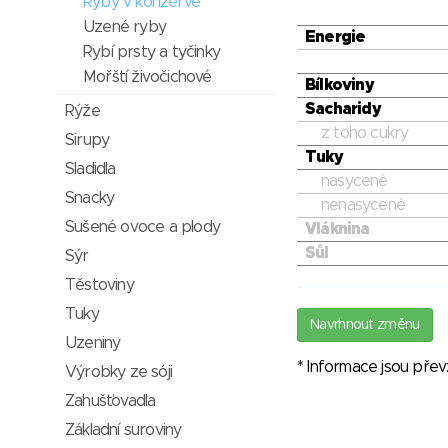
Ryby v konzervě
Uzené ryby
Energie
Rybí prsty a tyčinky
Mořští živočichové
Bílkoviny
Sacharidy
Rýže
z toho cukry
Sirupy
Tuky
Sladidla
nasycené
Snacky
nenasycené
Sušené ovoce a plody
Vláknina
Sůl
Sýr
Těstoviny
Tuky
Navrhnout změnu
Uzeniny
* Informace jsou pře
Výrobky ze sóji
Zahušťovadla
Základní suroviny