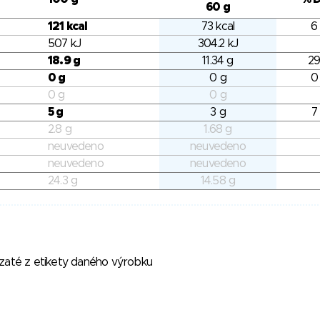
60 g
121 kcal
73 kcal
6
507 kJ
304.2 kJ
18.9 g
11.34 g
29
0 g
0 g
0
0 g
0 g
5 g
3 g
7
2.8 g
1.68 g
neuvedeno
neuvedeno
neuvedeno
neuvedeno
24.3 g
14.58 g
vzaté z etikety daného výrobku