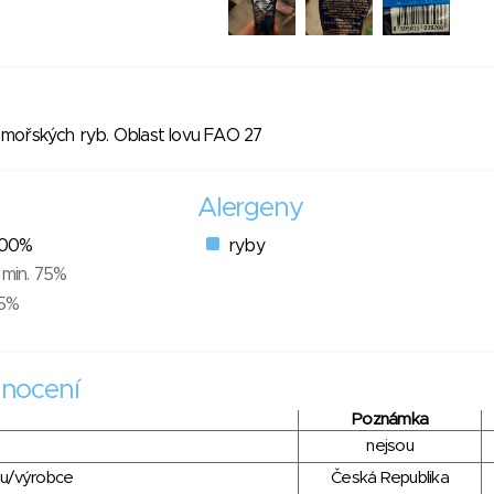
mořských ryb. Oblast lovu FAO 27
Alergeny
 100%
ryby
 min. 75%
25%
nocení
Poznámka
nejsou
du/výrobce
Česká Republika