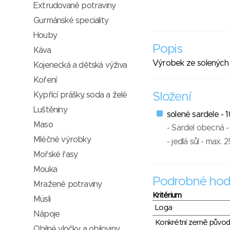
Extrudované potraviny
Gurmánské speciality
Houby
Popis
Káva
Výrobek ze solených 
Kojenecká a dětská výživa
Koření
Kypřící prášky, soda a želé
Složení
Luštěniny
solené sardele -
Maso
- Sardel obecná -
Mléčné výrobky
- jedlá sůl - max. 
Mořské řasy
Mouka
Podrobné hod
Mražené potraviny
Kritérium
Müsli
Loga
Nápoje
Konkrétní země půvo
Obilné vločky a obiloviny