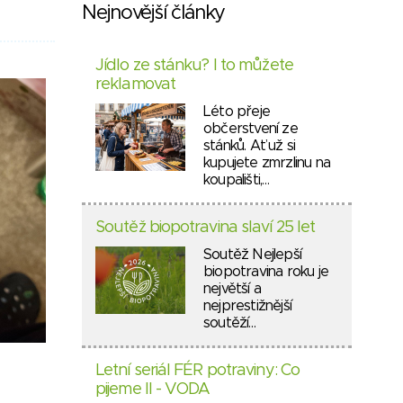
Nejnovější články
Jídlo ze stánku? I to můžete
reklamovat
Léto přeje
občerstvení ze
stánků. Ať už si
kupujete zmrzlinu na
koupališti,…
Soutěž biopotravina slaví 25 let
Soutěž Nejlepší
biopotravina roku je
největší a
nejprestižnější
soutěží…
Letní seriál FÉR potraviny: Co
pijeme II - VODA