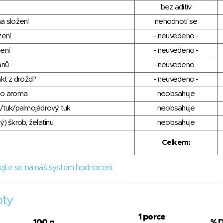
bez aditiv
a složení
nehodnotí se
zení
- neuvedeno -
ení
- neuvedeno -
anů
- neuvedeno -
kt z droždí"
- neuvedeno -
ho aroma
neobsahuje
/tuk/palmojádrový tuk
neobsahuje
) škrob, želatinu
neobsahuje
Celkem:
ejte se na náš systém hodnocení.
oty
1 porce
100 g
% 