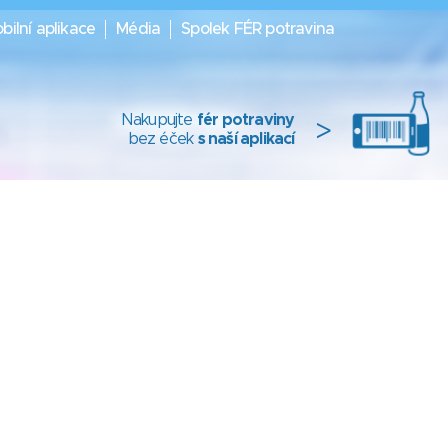
bilní aplikace
Média
Spolek FÉR potravina
Nakupujte
fér potraviny
>
bez éček
s naší aplikací