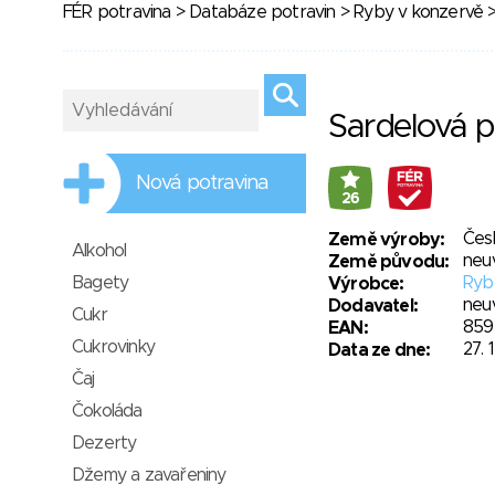
FÉR potravina
>
Databáze potravin
>
Ryby v konzervě
>
Sardelová p
Nová potravina
26
Čes
Země výroby:
Alkohol
neu
Země původu:
Bagety
Rybe
Výrobce:
neu
Dodavatel:
Cukr
859
EAN:
Cukrovinky
27. 
Data ze dne:
Čaj
Čokoláda
Dezerty
Džemy a zavařeniny