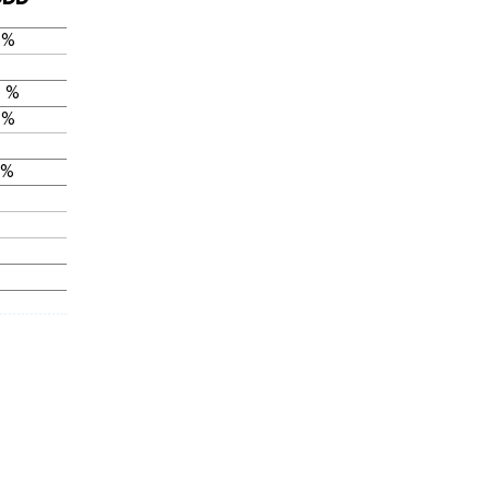
 %
 %
 %
 %