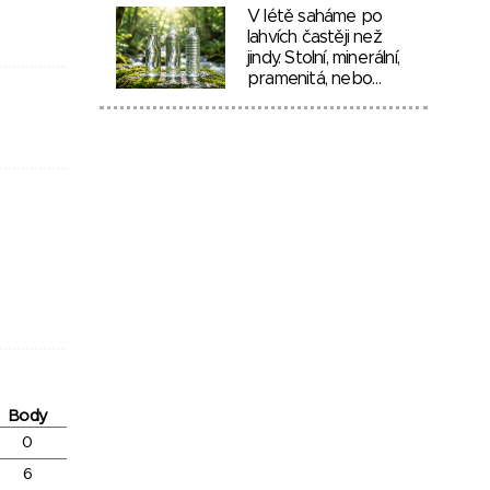
V létě saháme po
lahvích častěji než
jindy. Stolní, minerální,
pramenitá, nebo…
Body
0
6