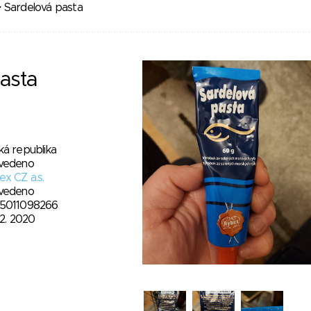
 Sardelová pasta
asta
ká republika
vedeno
x CZ a.s.
vedeno
5011098266
12. 2020