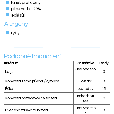
tuňák pruhovaný
pitná voda - 29%
jedlá sůl
Alergeny
ryby
Podrobné hodnocení
Kritérium
Poznámka
Body
- neuvedeno
Loga
0
-
Konkrétní země původu/výrobce
Ekvádor
0
Éčka
bez aditiv
15
nehodnotí
Konkrétní požadavky na složení
2
se
- neuvedeno
Uvedeno zdravotní tvrzení
0
-