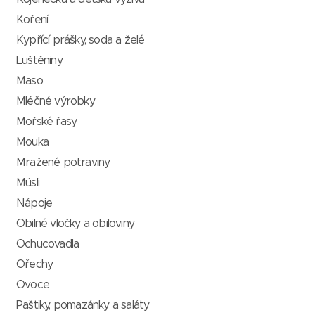
Koření
Kypřící prášky, soda a želé
Luštěniny
Maso
Mléčné výrobky
Mořské řasy
Mouka
Mražené potraviny
Müsli
Nápoje
Obilné vločky a obiloviny
Ochucovadla
Ořechy
Ovoce
Paštiky, pomazánky a saláty