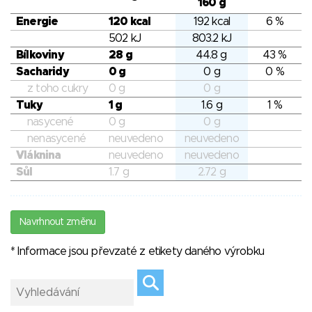
160 g
Energie
120 kcal
192 kcal
6 %
502 kJ
803.2 kJ
Bílkoviny
28 g
44.8 g
43 %
Sacharidy
0 g
0 g
0 %
z toho cukry
0 g
0 g
Tuky
1 g
1.6 g
1 %
nasycené
0 g
0 g
nenasycené
neuvedeno
neuvedeno
Vláknina
neuvedeno
neuvedeno
Sůl
1.7 g
2.72 g
Navrhnout změnu
* Informace jsou převzaté z etikety daného výrobku