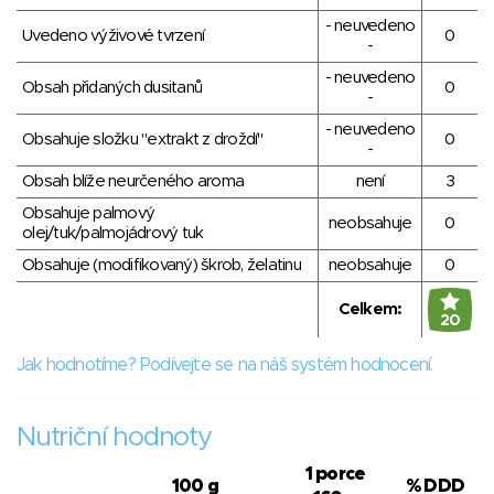
- neuvedeno
Uvedeno výživové tvrzení
0
-
- neuvedeno
Obsah přidaných dusitanů
0
-
- neuvedeno
Obsahuje složku "extrakt z droždí"
0
-
Obsah blíže neurčeného aroma
není
3
Obsahuje palmový
neobsahuje
0
olej/tuk/palmojádrový tuk
Obsahuje (modifikovaný) škrob, želatinu
neobsahuje
0
Celkem:
20
Jak hodnotíme? Podívejte se na náš systém hodnocení.
Nutriční hodnoty
1 porce
100 g
% DDD