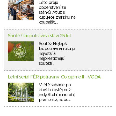
Léto přeje
občerstvení ze
stánků. Ať už si
kupujete zmrzlinu na
koupališti,…
Soutěž biopotravina slaví 25 let
Soutěž Nejlepší
biopotravina roku je
největší a
nejprestižnější
soutěží…
Letní seriál FÉR potraviny: Co pijeme II - VODA
V létě saháme po
lahvích častěji než
jindy. Stolní, minerální,
pramenitá, nebo…