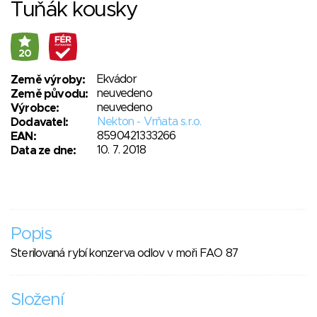
Tuňák kousky
20
Ekvádor
Země výroby:
neuvedeno
Země původu:
neuvedeno
Výrobce:
Nekton - Vrňata s.r.o.
Dodavatel:
8590421333266
EAN:
10. 7. 2018
Data ze dne:
Popis
Sterilovaná rybí konzerva odlov v moři FAO 87
Složení