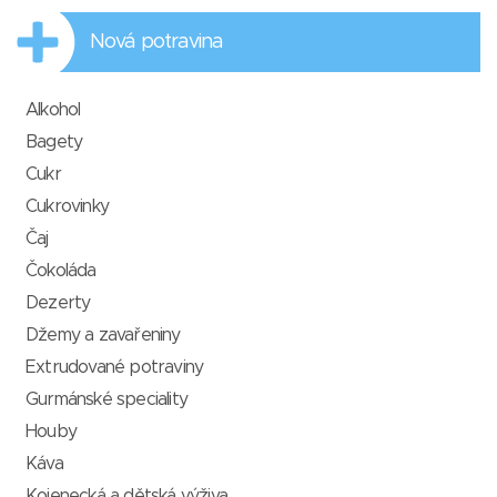
Nová potravina
Alkohol
Bagety
Cukr
Cukrovinky
Čaj
Čokoláda
Dezerty
Džemy a zavařeniny
Extrudované potraviny
Gurmánské speciality
Houby
Káva
Kojenecká a dětská výživa