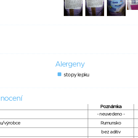
Alergeny
stopy lepku
nocení
Poznámka
- neuvedeno -
du/výrobce
Rumunsko
bez aditiv