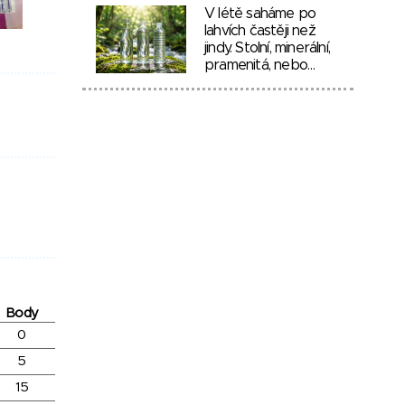
V létě saháme po
lahvích častěji než
jindy. Stolní, minerální,
pramenitá, nebo…
Body
0
5
15