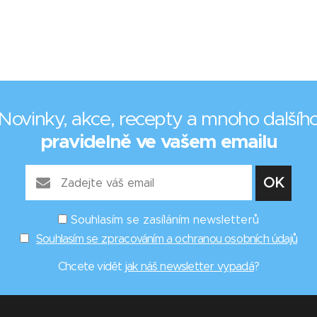
Novinky, akce, recepty a mnoho dalšíh
pravidelně ve vašem emailu
Souhlasím se zasíláním newsletterů
Souhlasím se zpracováním a ochranou osobních údajů
Chcete vidět
jak náš newsletter vypadá
?