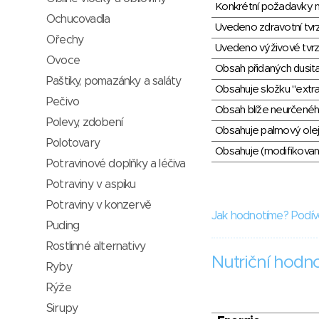
Konkrétní požadavky n
Ochucovadla
Uvedeno zdravotní tvr
Ořechy
Uvedeno výživové tvrz
Ovoce
Obsah přidaných dusit
Paštiky, pomazánky a saláty
Obsahuje složku "extra
Pečivo
Obsah blíže neurčené
Polevy, zdobení
Obsahuje palmový olej
Polotovary
Obsahuje (modifikovaný
Potravinové doplňky a léčiva
Potraviny v aspiku
Potraviny v konzervě
Jak hodnotíme? Podív
Puding
Rostlinné alternativy
Nutriční hodn
Ryby
Rýže
Sirupy