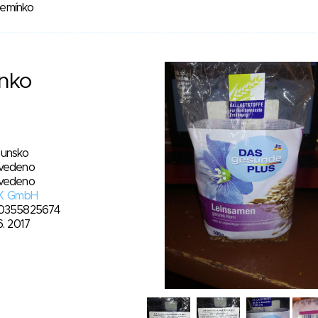
emínko
nko
unsko
vedeno
vedeno
K GmbH
0355825674
6. 2017