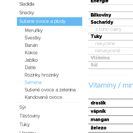
Energie
Sladidla
Snacky
Bílkoviny
Sušené ovoce a plody
Sacharidy
z toho cukry
Meruňky
Tuky
Švestky
nasycené
Banán
nenasycené
Kokos
Vláknina
Jablko
Sůl
Datle
Rozinky, hrozinky
Semena
Vitamíny / min
Sušené ovoce a zelenina
Kandované ovoce
draslík
Sýr
vápník
Těstoviny
mangan
Tuky
železo