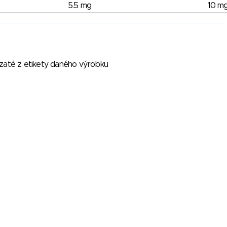
5.5 mg
10 m
vzaté z etikety daného výrobku