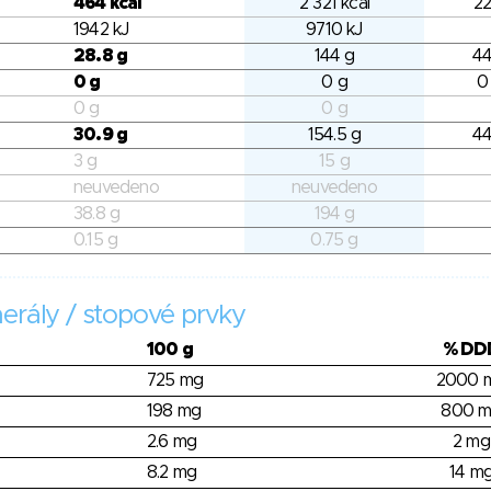
464 kcal
2 321 kcal
22
1942 kJ
9710 kJ
28.8 g
144 g
44
0 g
0 g
0
0 g
0 g
30.9 g
154.5 g
44
3 g
15 g
neuvedeno
neuvedeno
38.8 g
194 g
0.15 g
0.75 g
erály / stopové prvky
100 g
% DD
725 mg
2000 
198 mg
800 
2.6 mg
2 mg
8.2 mg
14 m