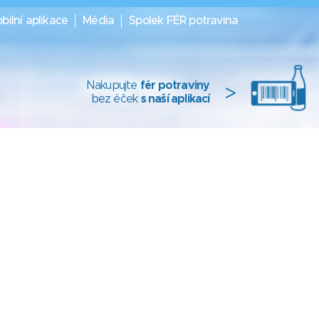
bilní aplikace
Média
Spolek FÉR potravina
Nakupujte
fér potraviny
>
bez éček
s naší aplikací