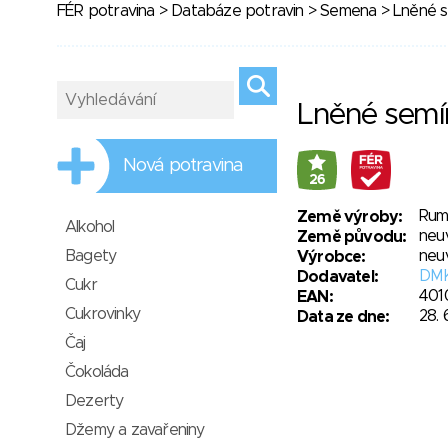
FÉR potravina
>
Databáze potravin
>
Semena
> Lněné s
Lněné semí
Nová potravina
26
Rum
Země výroby:
Alkohol
neu
Země původu:
Bagety
neu
Výrobce:
DM
Dodavatel:
Cukr
401
EAN:
Cukrovinky
28. 
Data ze dne:
Čaj
Čokoláda
Dezerty
Džemy a zavařeniny