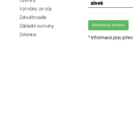
Uzeniny
zinek
Výrobky ze sóji
Zahušťovadla
Navrhnout změnu
Základní suroviny
Zelenina
* Informace jsou pře