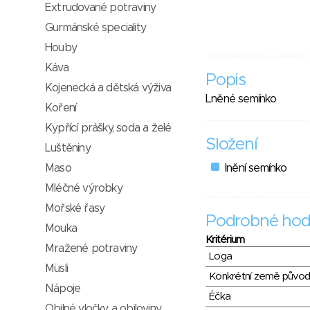
Extrudované potraviny
Gurmánské speciality
Houby
Káva
Popis
Kojenecká a dětská výživa
Lněné semínko
Koření
Kypřící prášky, soda a želé
Složení
Luštěniny
Maso
lnění semínko
Mléčné výrobky
Mořské řasy
Podrobné hod
Mouka
Kritérium
Mražené potraviny
Loga
Müsli
Konkrétní země půvo
Nápoje
Éčka
Obilné vločky a obiloviny