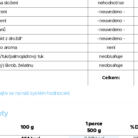
a složení
nehodnotí se
zení
- neuvedeno -
ení
- neuvedeno -
anů
- neuvedeno -
kt z droždí"
- neuvedeno -
ho aroma
není
/tuk/palmojádrový tuk
neobsahuje
) škrob, želatinu
neobsahuje
Celkem:
ejte se na náš systém hodnocení.
oty
1 porce
100 g
% 
500 g