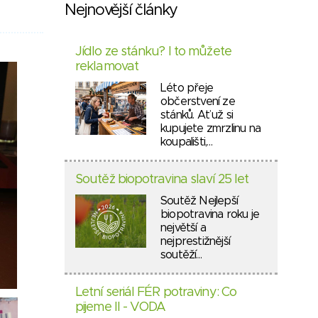
Nejnovější články
Jídlo ze stánku? I to můžete
reklamovat
Léto přeje
občerstvení ze
stánků. Ať už si
kupujete zmrzlinu na
koupališti,…
Soutěž biopotravina slaví 25 let
Soutěž Nejlepší
biopotravina roku je
největší a
nejprestižnější
soutěží…
Letní seriál FÉR potraviny: Co
pijeme II - VODA