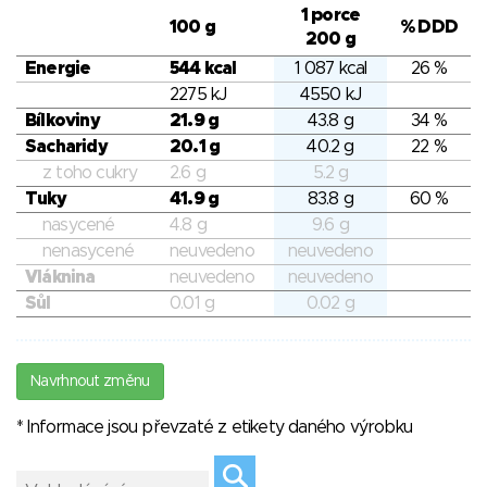
1 porce
100 g
% DDD
200 g
Energie
544 kcal
1 087 kcal
26 %
2275 kJ
4550 kJ
Bílkoviny
21.9 g
43.8 g
34 %
Sacharidy
20.1 g
40.2 g
22 %
z toho cukry
2.6 g
5.2 g
Tuky
41.9 g
83.8 g
60 %
nasycené
4.8 g
9.6 g
nenasycené
neuvedeno
neuvedeno
Vláknina
neuvedeno
neuvedeno
Sůl
0.01 g
0.02 g
Navrhnout změnu
* Informace jsou převzaté z etikety daného výrobku