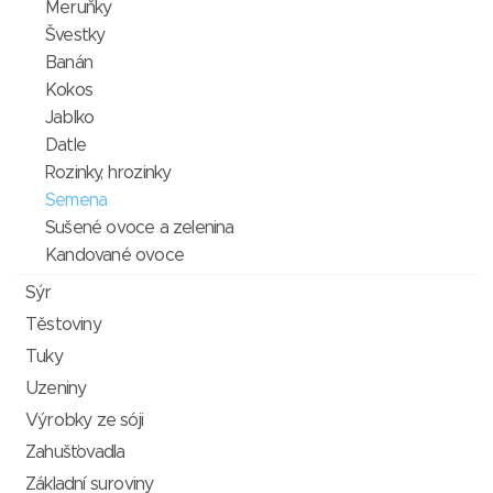
Meruňky
Švestky
Banán
Kokos
Jablko
Datle
Rozinky, hrozinky
Semena
Sušené ovoce a zelenina
Kandované ovoce
Sýr
Těstoviny
Tuky
Uzeniny
Výrobky ze sóji
Zahušťovadla
Základní suroviny