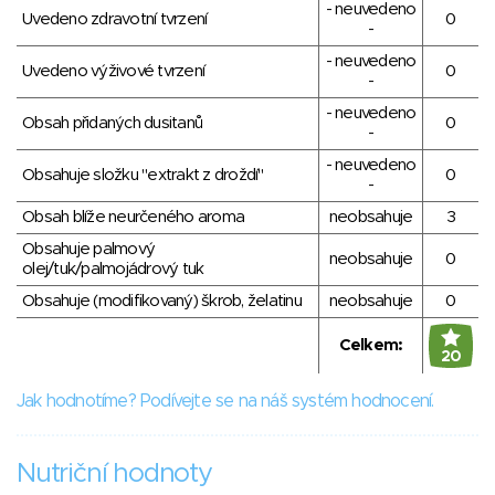
- neuvedeno
Uvedeno zdravotní tvrzení
0
-
- neuvedeno
Uvedeno výživové tvrzení
0
-
- neuvedeno
Obsah přidaných dusitanů
0
-
- neuvedeno
Obsahuje složku "extrakt z droždí"
0
-
Obsah blíže neurčeného aroma
neobsahuje
3
Obsahuje palmový
neobsahuje
0
olej/tuk/palmojádrový tuk
Obsahuje (modifikovaný) škrob, želatinu
neobsahuje
0
Celkem:
20
Jak hodnotíme? Podívejte se na náš systém hodnocení.
Nutriční hodnoty