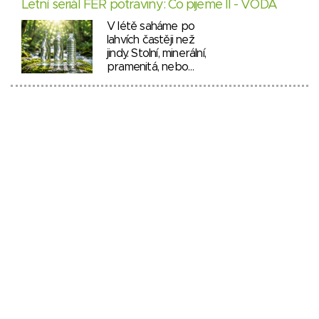
Letní seriál FÉR potraviny: Co pijeme II - VODA
V létě saháme po
lahvích častěji než
jindy. Stolní, minerální,
pramenitá, nebo…