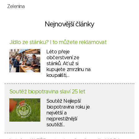
Zelenina
Nejnovější články
Jídlo ze stánku? I to můžete reklamovat
Léto přeje
občerstvení ze
stánků. Ať už si
kupujete zmrzlinu na
koupališti,…
Soutěž biopotravina slaví 25 let
Soutěž Nejlepší
biopotravina roku je
největší a
nejprestižnější
soutěží…