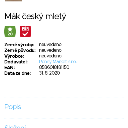
Mák český mletý
20
neuvedeno
Země výroby:
neuvedeno
Země původu:
neuvedeno
Výrobce:
Penny Market s.r.o.
Dodavatel:
8586018181150
EAN:
31. 8. 2020
Data ze dne:
Popis