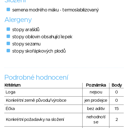
Složení
semena modrého máku - termoslabilizovaný
Alergeny
stopy arašídů
stopy obilovin obsahující lepek
stopy sezamu
stopy skořápkových plodů
Podrobné hodnocení
Kritérium
Poznámka
Body
Loga
nejsou
0
Konkrétní země původu/výrobce
jen prodejce
0
Éčka
bez aditiv
15
nehodnotí
Konkrétní požadavky na složení
2
se