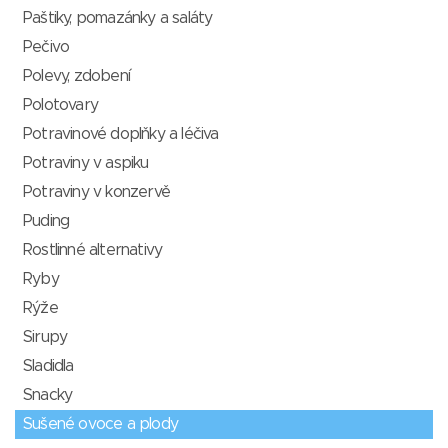
Paštiky, pomazánky a saláty
Pečivo
Polevy, zdobení
Polotovary
Potravinové doplňky a léčiva
Potraviny v aspiku
Potraviny v konzervě
Puding
Rostlinné alternativy
Ryby
Rýže
Sirupy
Sladidla
Snacky
Sušené ovoce a plody