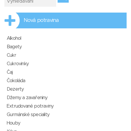
Nová potravina
Alkohol
Bagety
Cukr
Cukrovinky
Čaj
Čokoláda
Dezerty
Džemy a zavařeniny
Extrudované potraviny
Gurmánské speciality
Houby