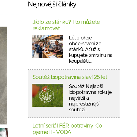
Nejnovější články
Jídlo ze stánku? I to můžete
reklamovat
Léto přeje
občerstvení ze
stánků. Ať už si
kupujete zmrzlinu na
koupališti,…
Soutěž biopotravina slaví 25 let
Soutěž Nejlepší
biopotravina roku je
největší a
nejprestižnější
soutěží…
Letní seriál FÉR potraviny: Co
pijeme II - VODA