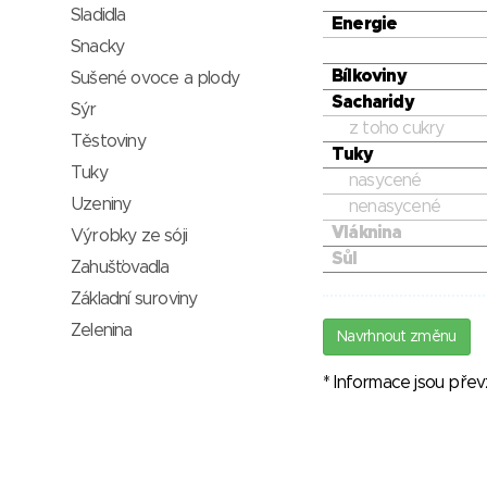
Sladidla
Energie
Snacky
Bílkoviny
Sušené ovoce a plody
Sacharidy
Sýr
z toho cukry
Těstoviny
Tuky
Tuky
nasycené
Uzeniny
nenasycené
Vláknina
Výrobky ze sóji
Sůl
Zahušťovadla
Základní suroviny
Zelenina
Navrhnout změnu
* Informace jsou pře