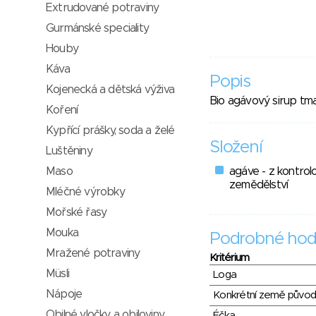
Extrudované potraviny
Gurmánské speciality
Houby
Káva
Popis
Kojenecká a dětská výživa
Bio agávový sirup tma
Koření
Kypřící prášky, soda a želé
Složení
Luštěniny
Maso
agáve - z kontro
zemědělství
Mléčné výrobky
Mořské řasy
Mouka
Podrobné hod
Mražené potraviny
Kritérium
Müsli
Loga
Nápoje
Konkrétní země půvo
Obilné vločky a obiloviny
Éčka