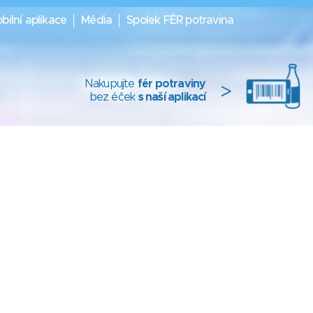
bilní aplikace
Média
Spolek FÉR potravina
Nakupujte
fér potraviny
>
bez éček
s naší aplikací