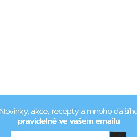
Novinky, akce, recepty a mnoho dalšíh
pravidelně ve vašem emailu