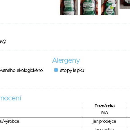
vý.
Alergeny
lovaného ekologického
stopy lepku
nocení
Poznámka
BIO
du/výrobce
jen prodejce
bez aditiv