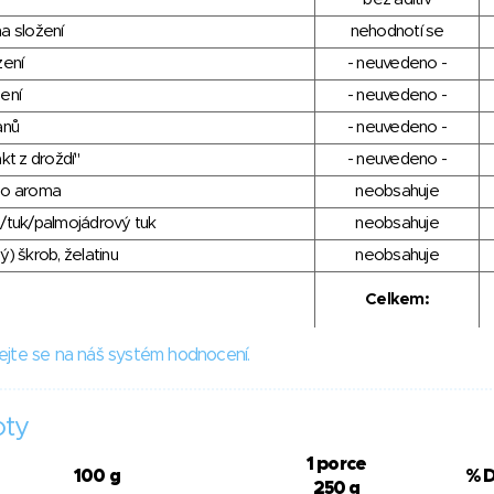
a složení
nehodnotí se
zení
- neuvedeno -
ení
- neuvedeno -
anů
- neuvedeno -
kt z droždí"
- neuvedeno -
ho aroma
neobsahuje
/tuk/palmojádrový tuk
neobsahuje
) škrob, želatinu
neobsahuje
Celkem:
ejte se na náš systém hodnocení.
oty
1 porce
100 g
% 
250 g