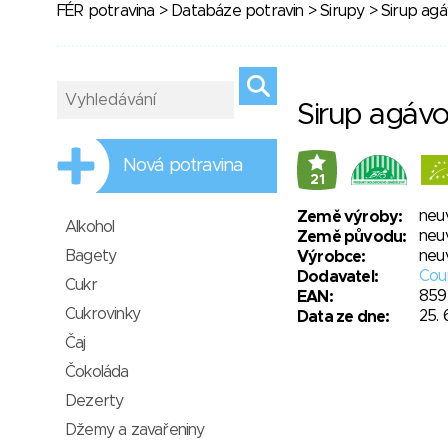
FÉR potravina
>
Databáze potravin
>
Sirupy
> Sirup ag
Sirup agáv
Nová potravina
21
neu
Země výroby:
Alkohol
neu
Země původu:
Bagety
neu
Výrobce:
Coun
Dodavatel:
Cukr
859
EAN:
Cukrovinky
25. 
Data ze dne:
Čaj
Čokoláda
Dezerty
Džemy a zavařeniny