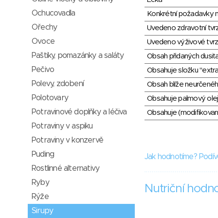
Ochucovadla
Konkrétní požadavky n
Ořechy
Uvedeno zdravotní tvr
Ovoce
Uvedeno výživové tvrz
Paštiky, pomazánky a saláty
Obsah přidaných dusit
Pečivo
Obsahuje složku "extra
Polevy, zdobení
Obsah blíže neurčené
Polotovary
Obsahuje palmový olej
Potravinové doplňky a léčiva
Obsahuje (modifikovaný
Potraviny v aspiku
Potraviny v konzervě
Puding
Jak hodnotíme? Podív
Rostlinné alternativy
Ryby
Nutriční hodn
Rýže
Sirupy