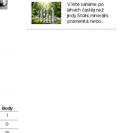
V létě saháme po
lahvích častěji než
jindy. Stolní, minerální,
pramenitá, nebo…
Body
1
0
15