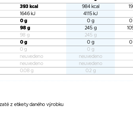
393 kcal
984 kcal
19
1646 kJ
4115 kJ
0 g
0 g
0
98 g
245 g
10
98 g
245 g
0 g
0 g
0
0 g
0 g
neuvedeno
neuvedeno
neuvedeno
neuvedeno
0.08 g
0.2 g
vzaté z etikety daného výrobku