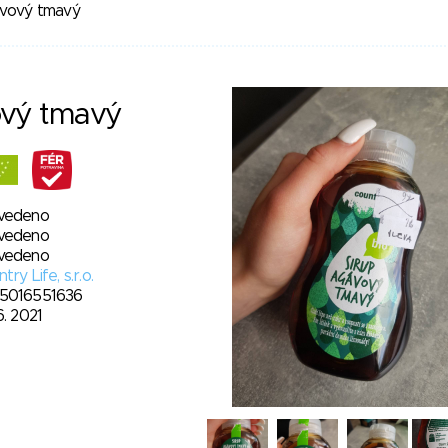
ávový tmavý
ový tmavý
vedeno
vedeno
vedeno
try Life, s.r.o.
5016551636
6. 2021