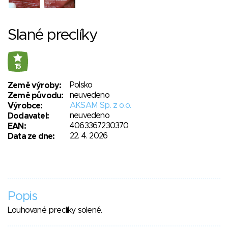
Slané preclíky
15
Polsko
Země výroby:
neuvedeno
Země původu:
AKSAM Sp. z o.o.
Výrobce:
neuvedeno
Dodavatel:
4063367230370
EAN:
22. 4. 2026
Data ze dne:
Popis
Louhované preclíky solené.