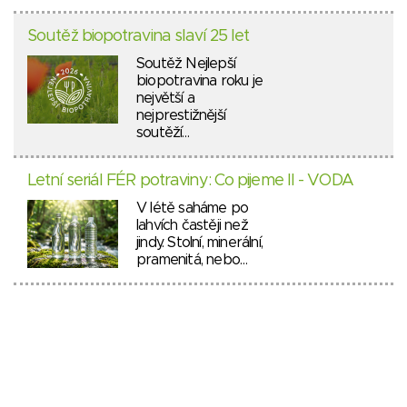
Soutěž biopotravina slaví 25 let
Soutěž Nejlepší
biopotravina roku je
největší a
nejprestižnější
soutěží…
Letní seriál FÉR potraviny: Co pijeme II - VODA
V létě saháme po
lahvích častěji než
jindy. Stolní, minerální,
pramenitá, nebo…