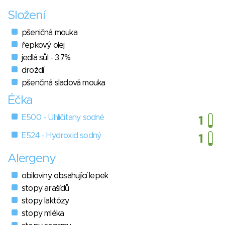
Složení
pšeničná mouka
řepkový olej
jedlá sůl - 3,7%
droždí
pšenčiná sladová mouka
Éčka
E500 - Uhličitany sodné
E524 - Hydroxid sodný
Alergeny
obiloviny obsahující lepek
stopy arašídů
stopy laktózy
stopy mléka