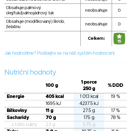
Obsahuje palmový
neobsahuje
0
olej/tuk/palmojádrový tuk
Obsahuje (modifikovaný) škrob,
neobsahuje
0
želatinu
Celkem:
15
Jak hodnotíme? Podívejte se na náš systém hodnocení.
Nutriční hodnoty
1 porce
100 g
% DDD
250 g
Energie
405 kcal
1 013 kcal
19 %
1695 kJ
4237.5 kJ
Bílkoviny
11 g
27.5 g
17 %
Sacharidy
70 g
175 g
78 %
z toho cukry
2.3 g
5.75 g