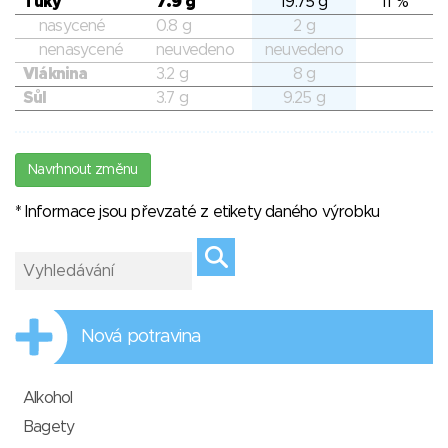
Tuky
7.9 g
19.75 g
11 %
nasycené
0.8 g
2 g
nenasycené
neuvedeno
neuvedeno
Vláknina
3.2 g
8 g
Sůl
3.7 g
9.25 g
Navrhnout změnu
* Informace jsou převzaté z etikety daného výrobku
Nová potravina
Alkohol
Bagety