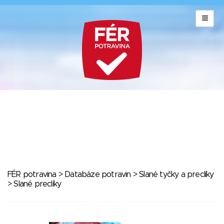
FÉR potravina
>
Databáze potravin
>
Slané tyčky a preclíky
> Slané preclíky