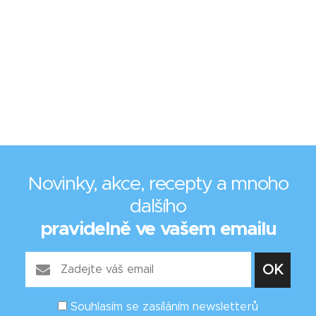
Novinky, akce, recepty a mnoho
dalšího
pravidelně ve vašem emailu
Souhlasím se zasíláním newsletterů