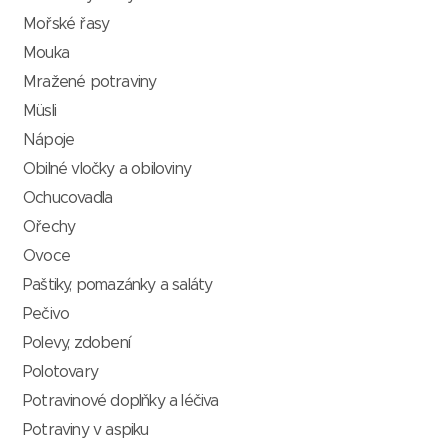
Mořské řasy
Mouka
Mražené potraviny
Müsli
Nápoje
Obilné vločky a obiloviny
Ochucovadla
Ořechy
Ovoce
Paštiky, pomazánky a saláty
Pečivo
Polevy, zdobení
Polotovary
Potravinové doplňky a léčiva
Potraviny v aspiku