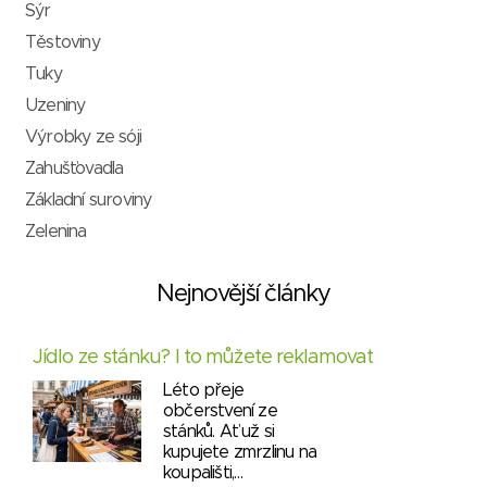
Sýr
Těstoviny
Tuky
Uzeniny
Výrobky ze sóji
Zahušťovadla
Základní suroviny
Zelenina
Nejnovější články
Jídlo ze stánku? I to můžete reklamovat
Léto přeje
občerstvení ze
stánků. Ať už si
kupujete zmrzlinu na
koupališti,…