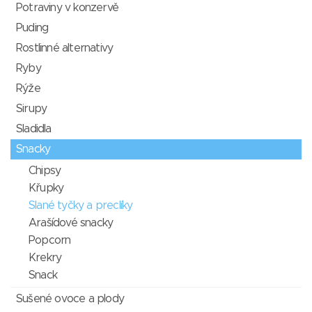
Potraviny v konzervě
Puding
Rostlinné alternativy
Ryby
Rýže
Sirupy
Sladidla
Snacky
Chipsy
Křupky
Slané tyčky a preclíky
Arašídové snacky
Popcorn
Krekry
Snack
Sušené ovoce a plody