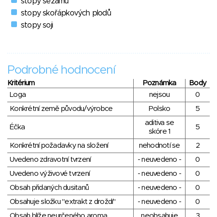
stopy sezamu
stopy skořápkových plodů
stopy soji
Podrobné hodnocení
Kritérium
Poznámka
Body
Loga
nejsou
0
Konkrétní země původu/výrobce
Polsko
5
aditiva se
Éčka
5
skóre 1
Konkrétní požadavky na složení
nehodnotí se
2
Uvedeno zdravotní tvrzení
- neuvedeno -
0
Uvedeno výživové tvrzení
- neuvedeno -
0
Obsah přidaných dusitanů
- neuvedeno -
0
Obsahuje složku "extrakt z droždí"
- neuvedeno -
0
Obsah blíže neurčeného aroma
neobsahuje
3