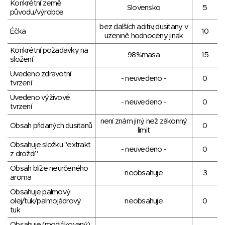
Konkrétní země
Slovensko
5
původu/výrobce
bez dalších aditiv, dusitany v
Éčka
10
uzenině hodnoceny jinak
Konkrétní požadavky na
98%masa
15
složení
Uvedeno zdravotní
- neuvedeno -
0
tvrzení
Uvedeno výživové
- neuvedeno -
0
tvrzení
není znám jiný, než zákonný
Obsah přidaných dusitanů
0
limit
Obsahuje složku "extrakt
- neuvedeno -
0
z droždí"
Obsah blíže neurčeného
neobsahuje
3
aroma
Obsahuje palmový
olej/tuk/palmojádrový
neobsahuje
0
tuk
Obsahuje (modifikovaný)