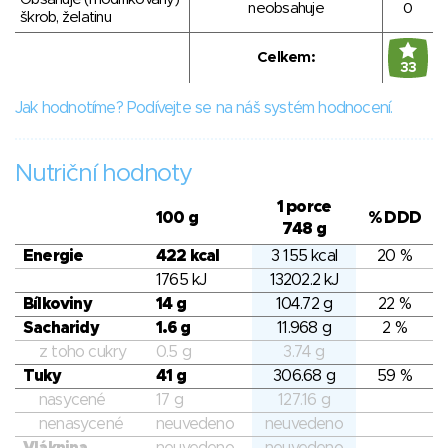
neobsahuje
0
škrob, želatinu
Celkem:
33
Jak hodnotíme? Podívejte se na náš systém hodnocení.
Nutriční hodnoty
1 porce
100 g
% DDD
748 g
Energie
422 kcal
3 155 kcal
20 %
1765 kJ
13202.2 kJ
Bílkoviny
14 g
104.72 g
22 %
Sacharidy
1.6 g
11.968 g
2 %
z toho cukry
0.5 g
3.74 g
Tuky
41 g
306.68 g
59 %
nasycené
17 g
127.16 g
nenasycené
neuvedeno
neuvedeno