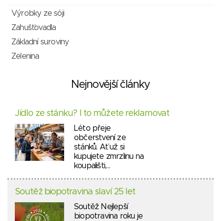
Výrobky ze sóji
Zahušťovadla
Základní suroviny
Zelenina
Nejnovější články
Jídlo ze stánku? I to můžete reklamovat
Léto přeje
občerstvení ze
stánků. Ať už si
kupujete zmrzlinu na
koupališti,…
Soutěž biopotravina slaví 25 let
Soutěž Nejlepší
biopotravina roku je