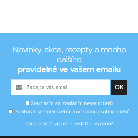
Novinky, akce, recepty a mnoho
dalšího
pravidelně ve vašem emailu
Souhlasím se zasíláním newsletterů
Souhlasím se zpracováním a ochranou osobních údajů
Chcete vidět
jak náš newsletter vypadá
?