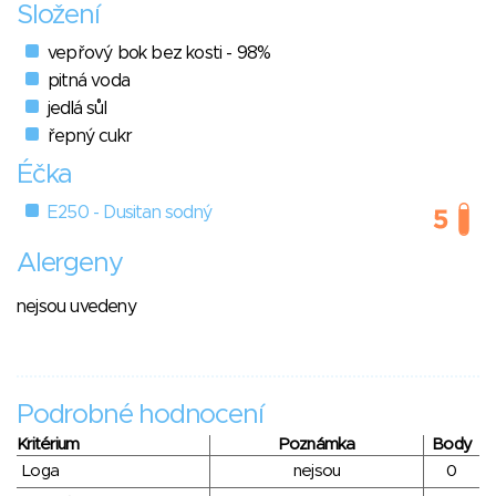
Složení
vepřový bok bez kosti - 98%
pitná voda
jedlá sůl
řepný cukr
Éčka
E250 - Dusitan sodný
Alergeny
nejsou uvedeny
Podrobné hodnocení
Kritérium
Poznámka
Body
Loga
nejsou
0