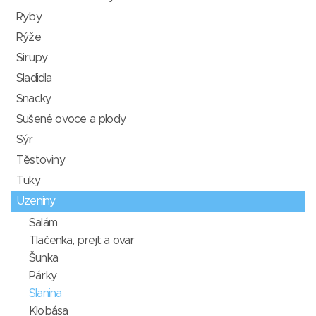
Ryby
Rýže
Sirupy
Sladidla
Snacky
Sušené ovoce a plody
Sýr
Těstoviny
Tuky
Uzeniny
Salám
Tlačenka, prejt a ovar
Šunka
Párky
Slanina
Klobása