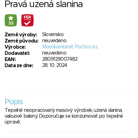
Pravá uzená slanina
33
Slovensko
Země výroby:
neuvedeno
Země původu:
Masokombinát Púchov, a.s.
Výrobce:
neuvedeno
Dodavatel:
2809129007482
EAN:
28. 10. 2024
Data ze dne:
Popis
Tepelně neopracovaný masový výrobek, uzená slanina,
vakuově balený. Doporučuje se konzumovat po tepelné
úpravě.