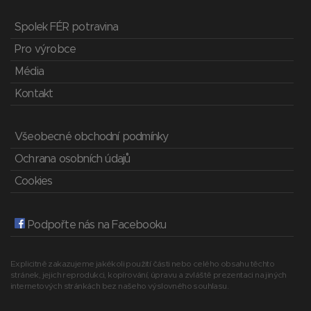
Spolek FÉR potravina
Pro výrobce
Média
Kontakt
Všeobecné obchodní podmínky
Ochrana osobních údajů
Cookies
Podpořte nás na Facebooku
Explicitně zakazujeme jakékoli použití části nebo celého obsahu těchto
stránek, jejich reprodukci, kopírování, úpravu a zvláště prezentaci na jiných
internetových stránkách bez našeho výslovného souhlasu.