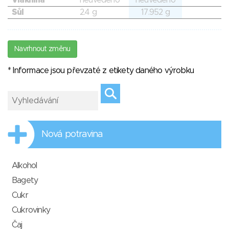
Vláknina
neuvedeno
neuvedeno
Sůl
2.4 g
17.952 g
Navrhnout změnu
* Informace jsou převzaté z etikety daného výrobku
Nová potravina
Alkohol
Bagety
Cukr
Cukrovinky
Čaj