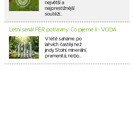
největší a
nejprestižnější
soutěží…
Letní seriál FÉR potraviny: Co pijeme II - VODA
V létě saháme po
lahvích častěji než
jindy. Stolní, minerální,
pramenitá, nebo…