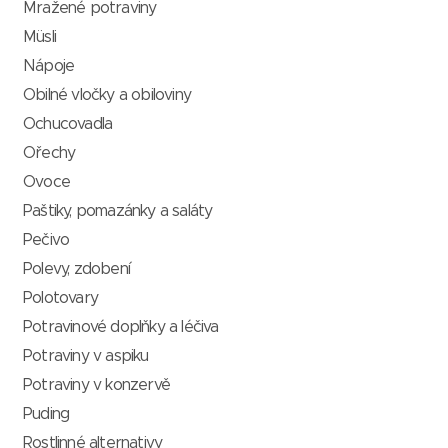
Mražené potraviny
Müsli
Nápoje
Obilné vločky a obiloviny
Ochucovadla
Ořechy
Ovoce
Paštiky, pomazánky a saláty
Pečivo
Polevy, zdobení
Polotovary
Potravinové doplňky a léčiva
Potraviny v aspiku
Potraviny v konzervě
Puding
Rostlinné alternativy