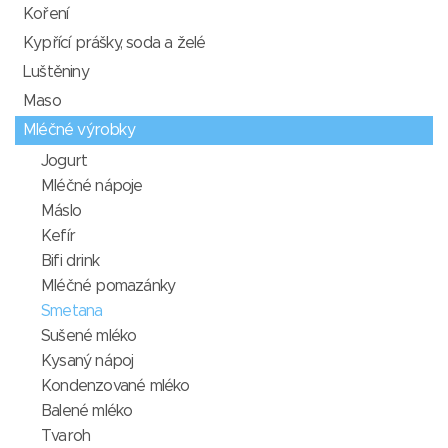
Koření
Kypřící prášky, soda a želé
Luštěniny
Maso
Mléčné výrobky
Jogurt
Mléčné nápoje
Máslo
Kefír
Bifi drink
Mléčné pomazánky
Smetana
Sušené mléko
Kysaný nápoj
Kondenzované mléko
Balené mléko
Tvaroh