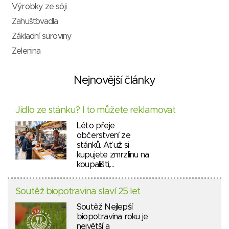
Výrobky ze sóji
Zahušťovadla
Základní suroviny
Zelenina
Nejnovější články
Jídlo ze stánku? I to můžete reklamovat
Léto přeje
občerstvení ze
stánků. Ať už si
kupujete zmrzlinu na
koupališti,…
Soutěž biopotravina slaví 25 let
Soutěž Nejlepší
biopotravina roku je
největší a