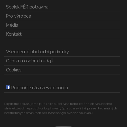
Spolek FÉR potravina
Pro výrobce
Média
Kontakt
Všeobecné obchodní podmínky
Ochrana osobních údajů
Cookies
Podpořte nás na Facebooku
Explicitně zakazujeme jakékoli použití části nebo celého obsahu těchto
stránek, jejich reprodukci, kopírování, úpravu a zvláště prezentaci na jiných
internetových stránkách bez našeho výslovného souhlasu.