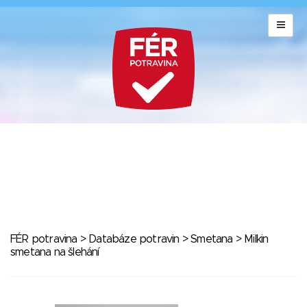
FÉR potravina
>
Databáze potravin
>
Smetana
> Milkin
smetana na šlehání