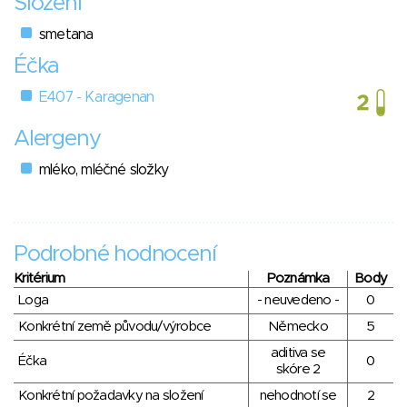
Složení
smetana
Éčka
E407 - Karagenan
Alergeny
mléko, mléčné složky
Podrobné hodnocení
Kritérium
Poznámka
Body
Loga
- neuvedeno -
0
Konkrétní země původu/výrobce
Německo
5
aditiva se
Éčka
0
skóre 2
Konkrétní požadavky na složení
nehodnotí se
2