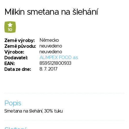
Milkin smetana na šlehání
10
Německo
Země výroby:
neuvedeno
Země původu:
neuvedeno
Výrobce:
ALIMPEX FOOD a.s.
Dodavatel:
8595121800933
EAN:
8. 7. 2017
Data ze dne:
Popis
Smetana na šlehání, 30% tuku