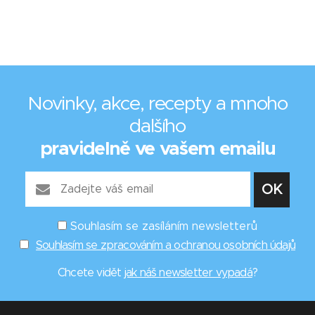
Novinky, akce, recepty a mnoho
dalšího
pravidelně ve vašem emailu
Souhlasím se zasíláním newsletterů
Souhlasím se zpracováním a ochranou osobních údajů
Chcete vidět
jak náš newsletter vypadá
?