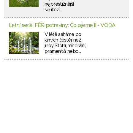
nejprestižnější
soutěží…
Letní seriál FÉR potraviny: Co pijeme II - VODA
V létě saháme po
lahvích častěji než
jindy. Stolní, minerální,
pramenitá, nebo…