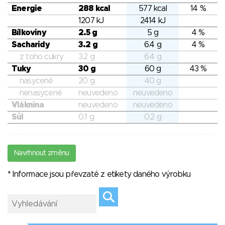
Energie
288 kcal
577 kcal
14 %
1207 kJ
2414 kJ
Bílkoviny
2.5 g
5 g
4 %
Sacharidy
3.2 g
6.4 g
4 %
z toho cukry
3.2 g
6.4 g
Tuky
30 g
60 g
43 %
nasycené
20 g
40 g
nenasycené
neuvedeno
neuvedeno
Vláknina
neuvedeno
neuvedeno
Sůl
0.1 g
0.2 g
Navrhnout změnu
* Informace jsou převzaté z etikety daného výrobku