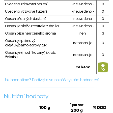
Uvedeno zdravotní tvrzení
- neuvedeno -
0
Uvedeno výživové tvrzení
- neuvedeno -
0
Obsah přidaných dusitanů
- neuvedeno -
0
Obsahuje složku "extrakt z droždí"
- neuvedeno -
0
Obsah blíže neurčeného aroma
není
3
Obsahuje palmový
neobsahuje
0
olej/tuk/palmojádrový tuk
Obsahuje (modifikovaný) škrob,
neobsahuje
0
želatinu
Celkem:
10
Jak hodnotíme? Podívejte se na náš systém hodnocení.
Nutriční hodnoty
1 porce
100 g
% DDD
200 g