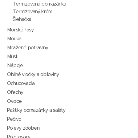
Termizovaná pomazánka
Termizovaný krém
Šlehačka
Mořské řasy
Mouka
Mražené potraviny
Müsli
Nápoje
Obilné vločky a obiloviny
Ochucovadla
Ořechy
Ovoce
Paštiky, pomazánky a saláty
Pečivo
Polevy, zdobení
Polotovary