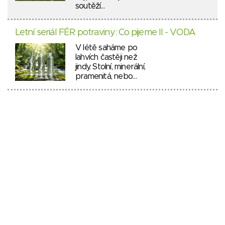
soutěží…
Letní seriál FÉR potraviny: Co pijeme II - VODA
V létě saháme po
lahvích častěji než
jindy. Stolní, minerální,
pramenitá, nebo…