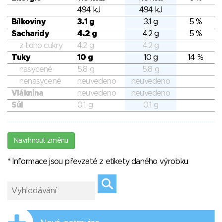
494 kJ
494 kJ
Bílkoviny
3.1 g
3.1 g
5 %
Sacharidy
4.2 g
4.2 g
5 %
z toho cukry
4.2 g
4.2 g
Tuky
10 g
10 g
14 %
nasycené
5.8 g
5.8 g
nenasycené
neuvedeno
neuvedeno
Vláknina
neuvedeno
neuvedeno
Sůl
0.1 g
0.1 g
Navrhnout změnu
* Informace jsou převzaté z etikety daného výrobku