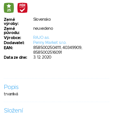
25
Slovensko
Země
výroby:
neuvedeno
Země
původu:
RAJO a.s.
Výrobce:
Penny Market s.r.o.
Dodavatel:
8585002504111, 40349909,
EAN:
8585002516091
3. 12. 2020
Data ze dne:
Popis
trvanlivá
Složení