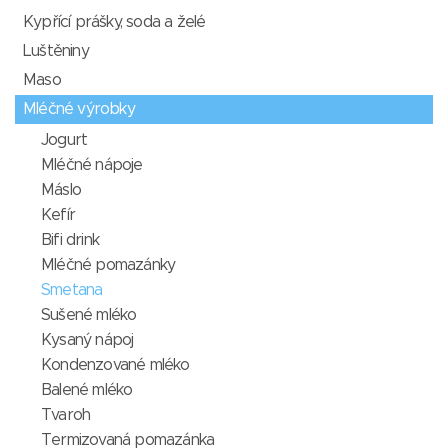
Kypřící prášky, soda a želé
Luštěniny
Maso
Mléčné výrobky
Jogurt
Mléčné nápoje
Máslo
Kefír
Bifi drink
Mléčné pomazánky
Smetana
Sušené mléko
Kysaný nápoj
Kondenzované mléko
Balené mléko
Tvaroh
Termizovaná pomazánka