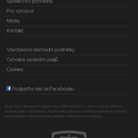
Spolek FÉR potravina
Pro výrobce
Média
Kontakt
Všeobecné obchodní podmínky
Ochrana osobních údajů
Cookies
Podpořte nás na Facebooku
Explicitně zakazujeme jakékoli použití části nebo celého obsahu těchto
stránek, jejich reprodukci, kopírování, úpravu a zvláště prezentaci na jiných
internetových stránkách bez našeho výslovného souhlasu.