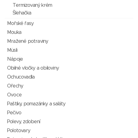
Termizovaný krém
Šlehačka
Mořské řasy
Mouka
Mražené potraviny
Müsli
Nápoje
Obilné vločky a obiloviny
Ochucovadla
Ořechy
Ovoce
Paštiky, pomazánky a saláty
Pečivo
Polevy, zdobení
Polotovary