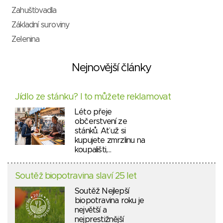
Zahušťovadla
Základní suroviny
Zelenina
Nejnovější články
Jídlo ze stánku? I to můžete reklamovat
Léto přeje
občerstvení ze
stánků. Ať už si
kupujete zmrzlinu na
koupališti,…
Soutěž biopotravina slaví 25 let
Soutěž Nejlepší
biopotravina roku je
největší a
nejprestižnější