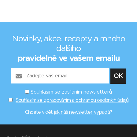
Novinky, akce, recepty a mnoho
dalšího
pravidelně ve vašem emailu
Souhlasím se zasíláním newsletterů
Souhlasím se zpracováním a ochranou osobních údajů
Chcete vidět
jak náš newsletter vypadá
?