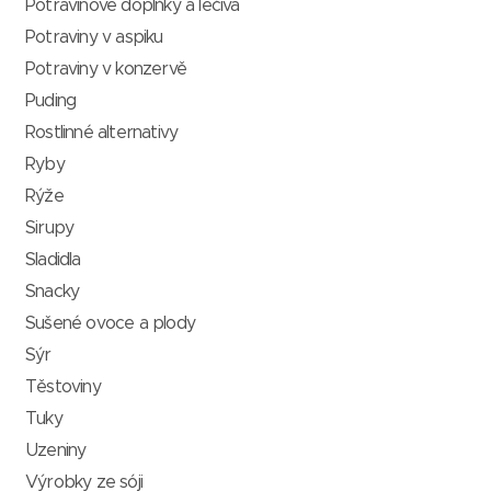
Potravinové doplňky a léčiva
Potraviny v aspiku
Potraviny v konzervě
Puding
Rostlinné alternativy
Ryby
Rýže
Sirupy
Sladidla
Snacky
Sušené ovoce a plody
Sýr
Těstoviny
Tuky
Uzeniny
Výrobky ze sóji