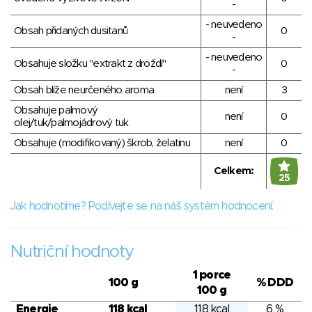
-
- neuvedeno
Obsah přidaných dusitanů
0
-
- neuvedeno
Obsahuje složku "extrakt z droždí"
0
-
Obsah blíže neurčeného aroma
není
3
Obsahuje palmový
není
0
olej/tuk/palmojádrový tuk
Obsahuje (modifikovaný) škrob, želatinu
není
0
Celkem:
25
Jak hodnotíme? Podívejte se na náš systém hodnocení.
Nutriční hodnoty
1 porce
100 g
% DDD
100 g
Energie
118 kcal
118 kcal
6 %