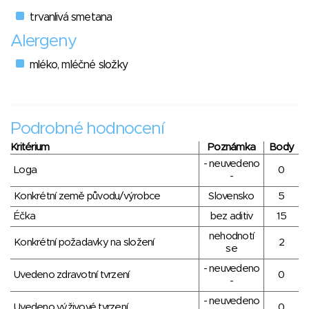
trvanlivá smetana
Alergeny
mléko, mléčné složky
Podrobné hodnocení
Kritérium
Poznámka
Body
- neuvedeno
Loga
0
-
Konkrétní země původu/výrobce
Slovensko
5
Éčka
bez aditiv
15
nehodnotí
Konkrétní požadavky na složení
2
se
- neuvedeno
Uvedeno zdravotní tvrzení
0
-
- neuvedeno
Uvedeno výživové tvrzení
0