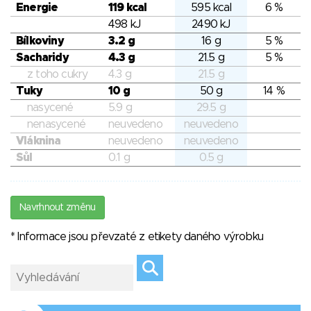
Energie
119 kcal
595 kcal
6 %
498 kJ
2490 kJ
Bílkoviny
3.2 g
16 g
5 %
Sacharidy
4.3 g
21.5 g
5 %
z toho cukry
4.3 g
21.5 g
Tuky
10 g
50 g
14 %
nasycené
5.9 g
29.5 g
nenasycené
neuvedeno
neuvedeno
Vláknina
neuvedeno
neuvedeno
Sůl
0.1 g
0.5 g
Navrhnout změnu
* Informace jsou převzaté z etikety daného výrobku