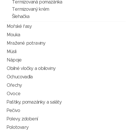
Termizovaná pomazánka
Termizovaný krém
Šlehačka
Mořské řasy
Mouka
Mražené potraviny
Müsli
Nápoje
Obilné vločky a obiloviny
Ochucovadla
Ořechy
Ovoce
Paštiky, pomazánky a saláty
Pečivo
Polevy, zdobení
Polotovary