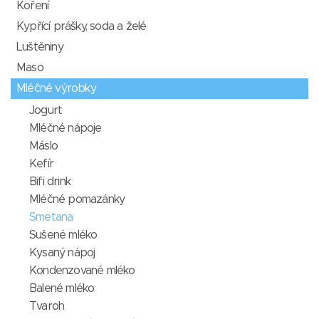
Koření
Kypřící prášky, soda a želé
Luštěniny
Maso
Mléčné výrobky
Jogurt
Mléčné nápoje
Máslo
Kefír
Bifi drink
Mléčné pomazánky
Smetana
Sušené mléko
Kysaný nápoj
Kondenzované mléko
Balené mléko
Tvaroh