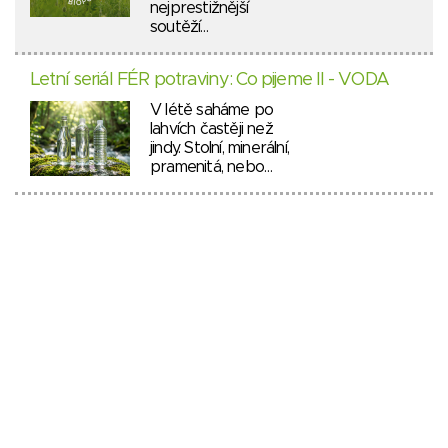
nejprestižnější
soutěží…
Letní seriál FÉR potraviny: Co pijeme II - VODA
V létě saháme po
lahvích častěji než
jindy. Stolní, minerální,
pramenitá, nebo…