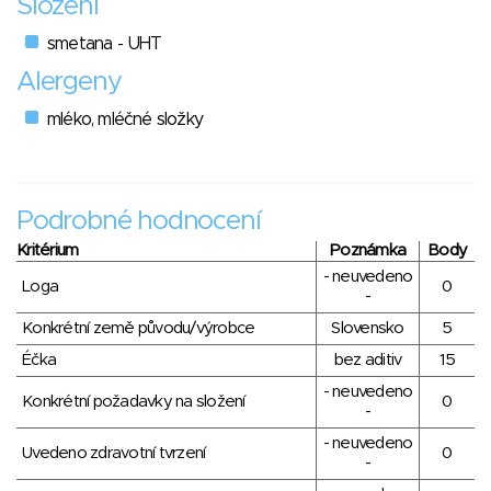
Složení
smetana - UHT
Alergeny
mléko, mléčné složky
Podrobné hodnocení
Kritérium
Poznámka
Body
- neuvedeno
Loga
0
-
Konkrétní země původu/výrobce
Slovensko
5
Éčka
bez aditiv
15
- neuvedeno
Konkrétní požadavky na složení
0
-
- neuvedeno
Uvedeno zdravotní tvrzení
0
-