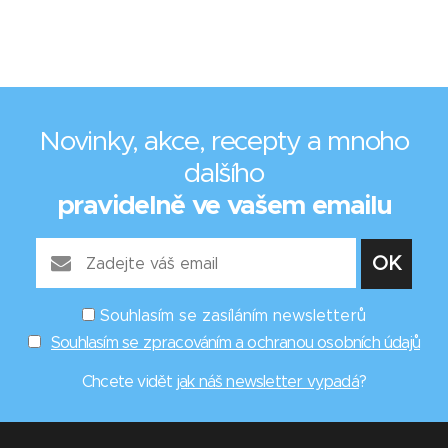
Novinky, akce, recepty a mnoho
dalšího
pravidelně ve vašem emailu
Souhlasím se zasíláním newsletterů
Souhlasím se zpracováním a ochranou osobních údajů
Chcete vidět
jak náš newsletter vypadá
?