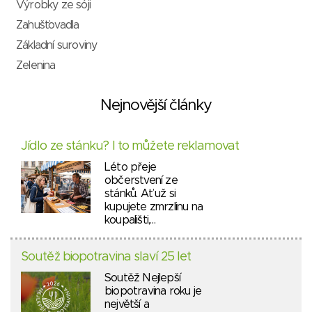
Výrobky ze sóji
Zahušťovadla
Základní suroviny
Zelenina
Nejnovější články
Jídlo ze stánku? I to můžete reklamovat
Léto přeje
občerstvení ze
stánků. Ať už si
kupujete zmrzlinu na
koupališti,…
Soutěž biopotravina slaví 25 let
Soutěž Nejlepší
biopotravina roku je
největší a