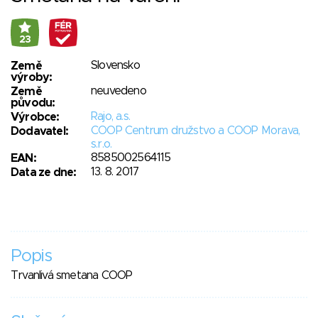
23
Slovensko
Země
výroby:
neuvedeno
Země
původu:
Rajo, a.s.
Výrobce:
COOP Centrum družstvo a COOP Morava,
Dodavatel:
s.r.o.
8585002564115
EAN:
13. 8. 2017
Data ze dne:
Popis
Trvanlivá smetana COOP