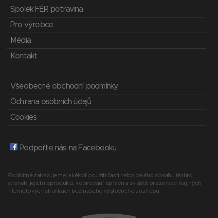
Spolek FÉR potravina
Pro výrobce
Média
Kontakt
Všeobecné obchodní podmínky
Ochrana osobních údajů
Cookies
Podpořte nás na Facebooku
Explicitně zakazujeme jakékoli použití části nebo celého obsahu těchto
stránek, jejich reprodukci, kopírování, úpravu a zvláště prezentaci na jiných
internetových stránkách bez našeho výslovného souhlasu.