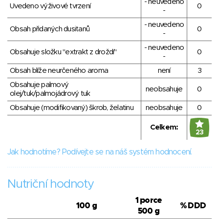
- neuvedeno
Uvedeno výživové tvrzení
0
-
- neuvedeno
Obsah přidaných dusitanů
0
-
- neuvedeno
Obsahuje složku "extrakt z droždí"
0
-
Obsah blíže neurčeného aroma
není
3
Obsahuje palmový
neobsahuje
0
olej/tuk/palmojádrový tuk
Obsahuje (modifikovaný) škrob, želatinu
neobsahuje
0
Celkem:
23
Jak hodnotíme? Podívejte se na náš systém hodnocení.
Nutriční hodnoty
1 porce
100 g
% DDD
500 g