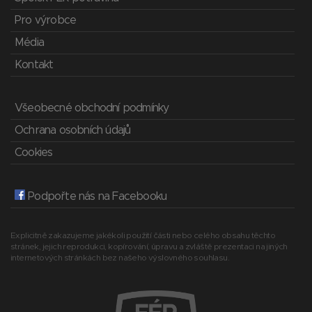
Pro výrobce
Média
Kontakt
Všeobecné obchodní podmínky
Ochrana osobních údajů
Cookies
Podpořte nás na Facebooku
Explicitně zakazujeme jakékoli použití části nebo celého obsahu těchto
stránek, jejich reprodukci, kopírování, úpravu a zvláště prezentaci na jiných
internetových stránkách bez našeho výslovného souhlasu.