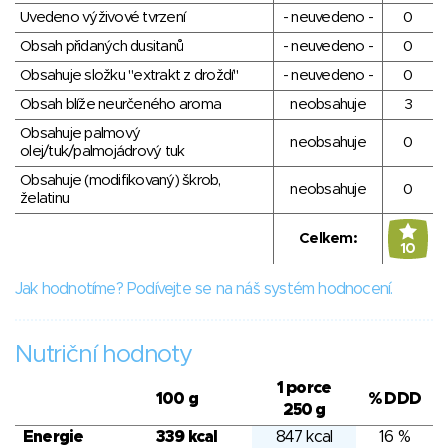
Uvedeno výživové tvrzení
- neuvedeno -
0
Obsah přidaných dusitanů
- neuvedeno -
0
Obsahuje složku "extrakt z droždí"
- neuvedeno -
0
Obsah blíže neurčeného aroma
neobsahuje
3
Obsahuje palmový
neobsahuje
0
olej/tuk/palmojádrový tuk
Obsahuje (modifikovaný) škrob,
neobsahuje
0
želatinu
Celkem:
10
Jak hodnotíme? Podívejte se na náš systém hodnocení.
Nutriční hodnoty
1 porce
100 g
% DDD
250 g
Energie
339 kcal
847 kcal
16 %