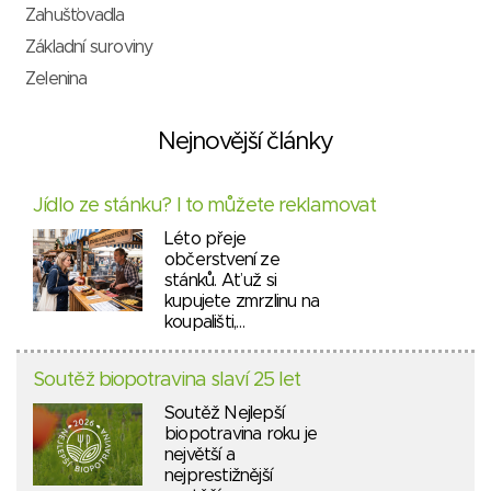
Zahušťovadla
Základní suroviny
Zelenina
Nejnovější články
Jídlo ze stánku? I to můžete reklamovat
Léto přeje
občerstvení ze
stánků. Ať už si
kupujete zmrzlinu na
koupališti,…
Soutěž biopotravina slaví 25 let
Soutěž Nejlepší
biopotravina roku je
největší a
nejprestižnější