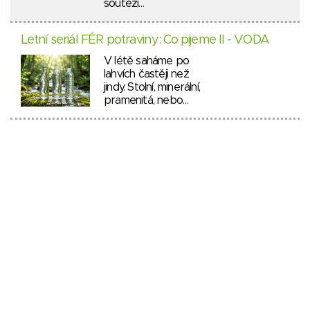
soutěží…
Letní seriál FÉR potraviny: Co pijeme II - VODA
V létě saháme po
lahvích častěji než
jindy. Stolní, minerální,
pramenitá, nebo…