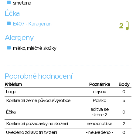
smetana
Éčka
E407 - Karagenan
Alergeny
mléko, mléčné složky
Podrobné hodnocení
Kritérium
Poznámka
Body
Loga
nejsou
0
Konkrétní země původu/výrobce
Polsko
5
aditiva se
Éčka
0
skóre 2
Konkrétní požadavky na složení
nehodnotí se
2
Uvedeno zdravotní tvrzení
- neuvedeno -
0