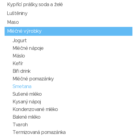
Kypřící prášky, soda a želé
Luštěniny
Maso
Mléčné výrobky
Jogurt
Mléčné nápoje
Máslo
Kefír
Bifi drink
Mléčné pomazánky
Smetana
Sušené mléko
Kysaný nápoj
Kondenzované mléko
Balené mléko
Tvaroh
Termizovaná pomazánka