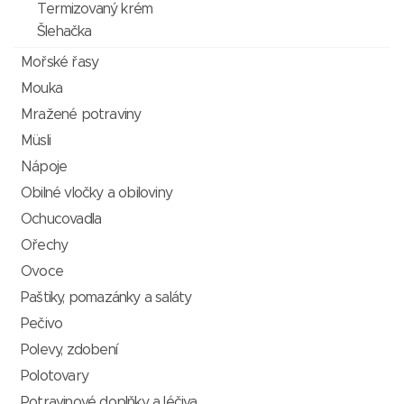
Termizovaný krém
Šlehačka
Mořské řasy
Mouka
Mražené potraviny
Müsli
Nápoje
Obilné vločky a obiloviny
Ochucovadla
Ořechy
Ovoce
Paštiky, pomazánky a saláty
Pečivo
Polevy, zdobení
Polotovary
Potravinové doplňky a léčiva