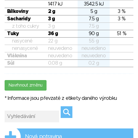
1417 kJ
3542.5 kJ
Bílkoviny
2 g
5 g
3 %
Sacharidy
3 g
7.5 g
3 %
z toho cukry
3 g
7.5 g
Tuky
36 g
90 g
51 %
nasycené
22 g
55 g
nenasycené
neuvedeno
neuvedeno
Vláknina
neuvedeno
neuvedeno
Sůl
0.08 g
0.2 g
Navrhnout změnu
* Informace jsou převzaté z etikety daného výrobku
Nová potravina