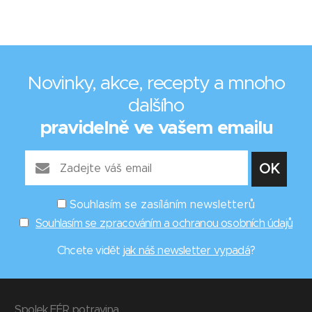
Novinky, akce, recepty a mnoho
dalšího
pravidelně ve vašem emailu
Souhlasím se zasíláním newsletterů
Souhlasím se zpracováním a ochranou osobních údajů
Chcete vidět
jak náš newsletter vypadá
?
Spolek FÉR potravina