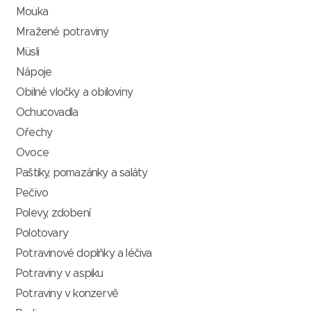
Mouka
Mražené potraviny
Müsli
Nápoje
Obilné vločky a obiloviny
Ochucovadla
Ořechy
Ovoce
Paštiky, pomazánky a saláty
Pečivo
Polevy, zdobení
Polotovary
Potravinové doplňky a léčiva
Potraviny v aspiku
Potraviny v konzervě