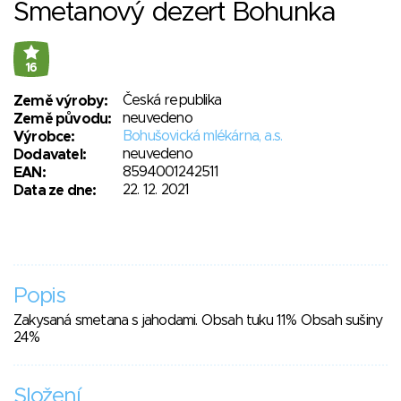
Smetanový dezert Bohunka
16
Česká republika
Země výroby:
neuvedeno
Země původu:
Bohušovická mlékárna, a.s.
Výrobce:
neuvedeno
Dodavatel:
8594001242511
EAN:
22. 12. 2021
Data ze dne:
Popis
Zakysaná smetana s jahodami. Obsah tuku 11% Obsah sušiny
24%
Složení