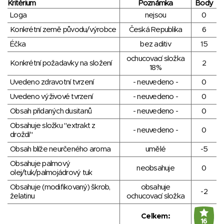
Kritérium
Poznámka
Body
Loga
nejsou
0
Konkrétní země původu/výrobce
Česká Republika
6
Éčka
bez aditiv
15
ochucovací složka
Konkrétní požadavky na složení
2
18%
Uvedeno zdravotní tvrzení
- neuvedeno -
0
Uvedeno výživové tvrzení
- neuvedeno -
0
Obsah přidaných dusitanů
- neuvedeno -
0
Obsahuje složku "extrakt z
- neuvedeno -
0
droždí"
Obsah blíže neurčeného aroma
umělé
-5
Obsahuje palmový
neobsahuje
0
olej/tuk/palmojádrový tuk
Obsahuje (modifikovaný) škrob,
obsahuje
-2
želatinu
ochucovací složka
Celkem:
16