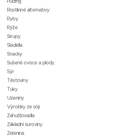
Puding
Rostlinné alternativy
Ryby
Rýže
Sirupy
Sladidla
Snacky
Sušené ovoce a plody
Sýr
Těstoviny
Tuky
Uzeniny
Výrobky ze sóji
Zahušťovadla
Základní suroviny
Zelenina