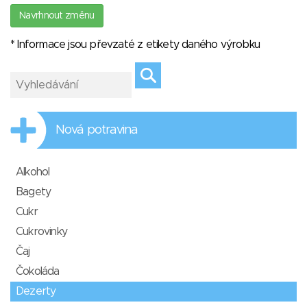
Navrhnout změnu
* Informace jsou převzaté z etikety daného výrobku
Nová potravina
Alkohol
Bagety
Cukr
Cukrovinky
Čaj
Čokoláda
Dezerty