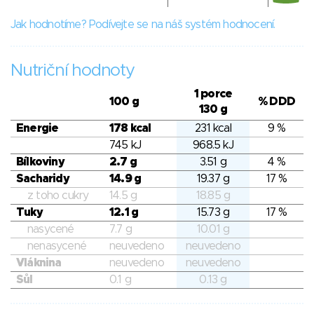
Jak hodnotíme? Podívejte se na náš systém hodnocení.
Nutriční hodnoty
1 porce
100 g
% DDD
130 g
Energie
178 kcal
231 kcal
9 %
745 kJ
968.5 kJ
Bílkoviny
2.7 g
3.51 g
4 %
Sacharidy
14.9 g
19.37 g
17 %
z toho cukry
14.5 g
18.85 g
Tuky
12.1 g
15.73 g
17 %
nasycené
7.7 g
10.01 g
nenasycené
neuvedeno
neuvedeno
Vláknina
neuvedeno
neuvedeno
Sůl
0.1 g
0.13 g