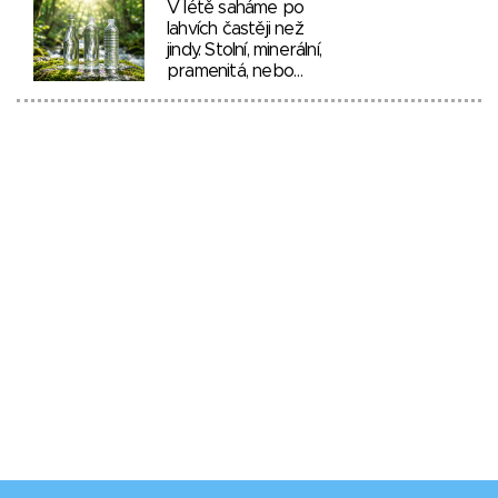
V létě saháme po
lahvích častěji než
jindy. Stolní, minerální,
pramenitá, nebo…