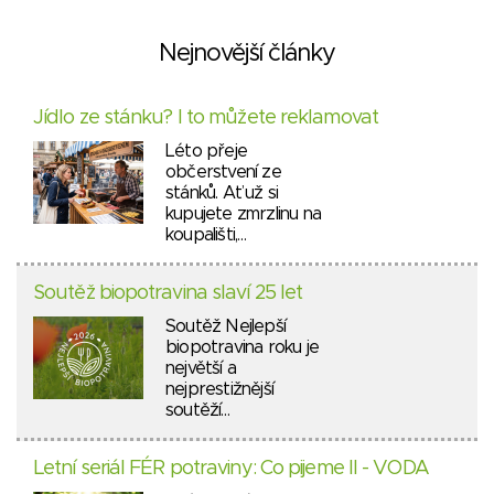
Nejnovější články
Jídlo ze stánku? I to můžete reklamovat
Léto přeje
občerstvení ze
stánků. Ať už si
kupujete zmrzlinu na
koupališti,…
Soutěž biopotravina slaví 25 let
Soutěž Nejlepší
biopotravina roku je
největší a
nejprestižnější
soutěží…
Letní seriál FÉR potraviny: Co pijeme II - VODA