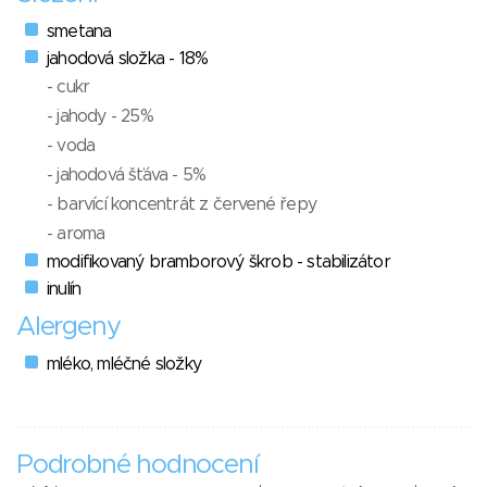
smetana
jahodová složka - 18%
- cukr
- jahody - 25%
- voda
- jahodová šťáva - 5%
- barvící koncentrát z červené řepy
- aroma
modifikovaný bramborový škrob - stabilizátor
inulín
Alergeny
mléko, mléčné složky
Podrobné hodnocení