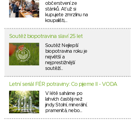
občerstvení ze
stánků. Ať už si
kupujete zmrzlinu na
koupališti,…
Soutěž biopotravina slaví 25 let
Soutěž Nejlepší
biopotravina roku je
největší a
nejprestižnější
soutěží…
Letní seriál FÉR potraviny: Co pijeme II - VODA
V létě saháme po
lahvích častěji než
jindy. Stolní, minerální,
pramenitá, nebo…