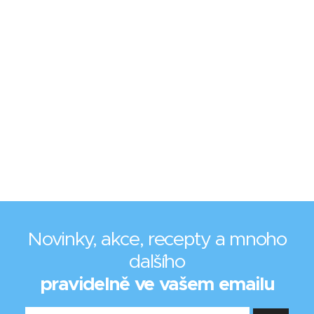
Novinky, akce, recepty a mnoho
dalšího
pravidelně ve vašem emailu