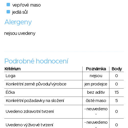
vepřové maso
jedlá sůl
Alergeny
nejsou uvedeny
Podrobné hodnocení
Kritérium
Poznámka
Body
Loga
nejsou
0
Konkrétní země původu/výrobce
jen prodejce
0
Éčka
bez aditiv
15
Konkrétní požadavky na složení
čisté maso
5
- neuvedeno
Uvedeno zdravotní tvrzení
0
-
- neuvedeno
Uvedeno výživové tvrzení
0
-