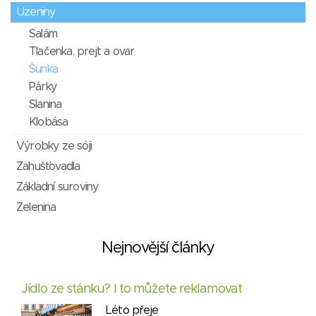
Uzeniny
Salám
Tlačenka, prejt a ovar
Šunka
Párky
Slanina
Klobása
Výrobky ze sóji
Zahušťovadla
Základní suroviny
Zelenina
Nejnovější články
Jídlo ze stánku? I to můžete reklamovat
Léto přeje