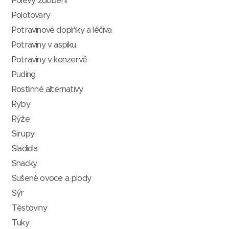
Polevy, zdobení
Polotovary
Potravinové doplňky a léčiva
Potraviny v aspiku
Potraviny v konzervě
Puding
Rostlinné alternativy
Ryby
Rýže
Sirupy
Sladidla
Snacky
Sušené ovoce a plody
Sýr
Těstoviny
Tuky