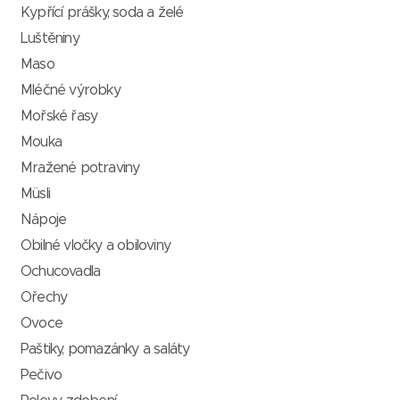
Kypřící prášky, soda a želé
Luštěniny
Maso
Mléčné výrobky
Mořské řasy
Mouka
Mražené potraviny
Müsli
Nápoje
Obilné vločky a obiloviny
Ochucovadla
Ořechy
Ovoce
Paštiky, pomazánky a saláty
Pečivo