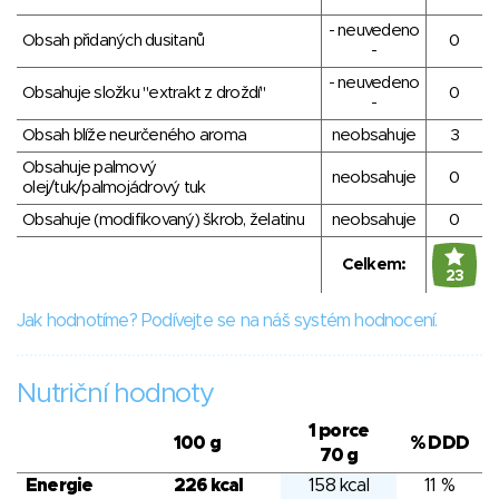
- neuvedeno
Obsah přidaných dusitanů
0
-
- neuvedeno
Obsahuje složku "extrakt z droždí"
0
-
Obsah blíže neurčeného aroma
neobsahuje
3
Obsahuje palmový
neobsahuje
0
olej/tuk/palmojádrový tuk
Obsahuje (modifikovaný) škrob, želatinu
neobsahuje
0
Celkem:
23
Jak hodnotíme? Podívejte se na náš systém hodnocení.
Nutriční hodnoty
1 porce
100 g
% DDD
70 g
Energie
226 kcal
158 kcal
11 %