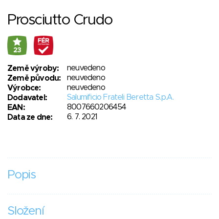
Prosciutto Crudo
23
neuvedeno
Země výroby:
neuvedeno
Země původu:
neuvedeno
Výrobce:
Salumificio Frateli Beretta S.p.A.
Dodavatel:
8007660206454
EAN:
6. 7. 2021
Data ze dne:
Popis
Složení