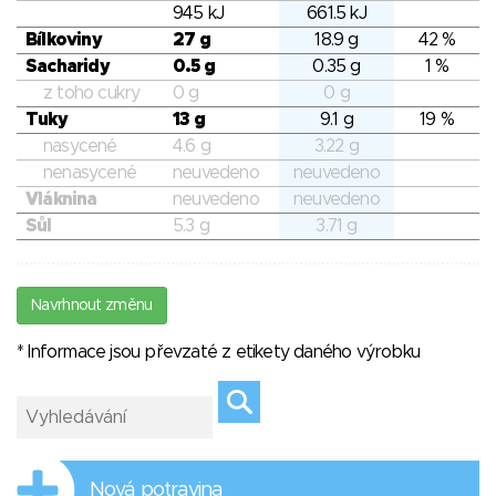
945 kJ
661.5 kJ
Bílkoviny
27 g
18.9 g
42 %
Sacharidy
0.5 g
0.35 g
1 %
z toho cukry
0 g
0 g
Tuky
13 g
9.1 g
19 %
nasycené
4.6 g
3.22 g
nenasycené
neuvedeno
neuvedeno
Vláknina
neuvedeno
neuvedeno
Sůl
5.3 g
3.71 g
Navrhnout změnu
* Informace jsou převzaté z etikety daného výrobku
Nová potravina