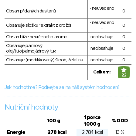
- neuvedeno
Obsah přidaných dusitanů
0
-
- neuvedeno
Obsahuje složku "extrakt z droždí"
0
-
Obsah blíže neurčeného aroma
neobsahuje
0
Obsahuje palmový
neobsahuje
0
olej/tuk/palmojádrový tuk
Obsahuje (modifikovaný) škrob, želatinu
neobsahuje
0
Celkem:
22
Jak hodnotíme? Podívejte se na náš systém hodnocení.
Nutriční hodnoty
1 porce
100 g
% DDD
1000 g
Energie
278 kcal
2 784 kcal
13 %