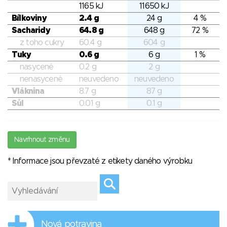
1165 kJ
11650 kJ
Bílkoviny
2.4 g
24 g
4 %
Sacharidy
64.8 g
648 g
72 %
z toho cukry
60.4 g
604 g
Tuky
0.6 g
6 g
1 %
nasycené
0.2 g
2 g
nenasycené
neuvedeno
neuvedeno
Vláknina
8.7 g
87 g
Sůl
0.01 g
0.1 g
Navrhnout změnu
* Informace jsou převzaté z etikety daného výrobku
Nová potravina