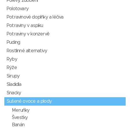
Polevy, zdobení
Polotovary
Potravinové doplňky a léčiva
Potraviny v aspiku
Potraviny v konzervě
Puding
Rostlinné alternativy
Ryby
Rýže
Sirupy
Sladidla
Snacky
Sušené ovoce a plody
Meruňky
Švestky
Banán