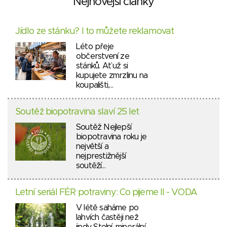
Nejnovější články
Jídlo ze stánku? I to můžete reklamovat
Léto přeje
občerstvení ze
stánků. Ať už si
kupujete zmrzlinu na
koupališti,…
Soutěž biopotravina slaví 25 let
Soutěž Nejlepší
biopotravina roku je
největší a
nejprestižnější
soutěží…
Letní seriál FÉR potraviny: Co pijeme II - VODA
V létě saháme po
lahvích častěji než