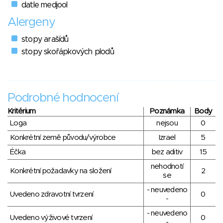
datle medjool
Alergeny
stopy arašídů
stopy skořápkových plodů
Podrobné hodnocení
Kritérium
Poznámka
Body
Loga
nejsou
0
Konkrétní země původu/výrobce
Izrael
5
Éčka
bez aditiv
15
nehodnotí
Konkrétní požadavky na složení
2
se
- neuvedeno
Uvedeno zdravotní tvrzení
0
-
- neuvedeno
Uvedeno výživové tvrzení
0
-