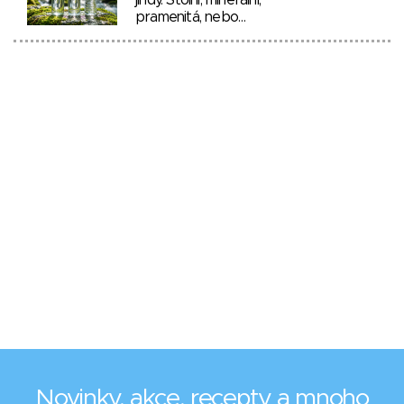
jindy. Stolní, minerální,
pramenitá, nebo…
Novinky, akce, recepty a mnoho