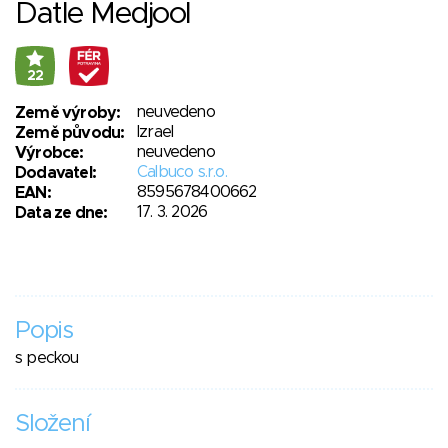
Datle Medjool
22
neuvedeno
Země výroby:
Izrael
Země původu:
neuvedeno
Výrobce:
Calbuco s.r.o.
Dodavatel:
8595678400662
EAN:
17. 3. 2026
Data ze dne:
Popis
s peckou
Složení