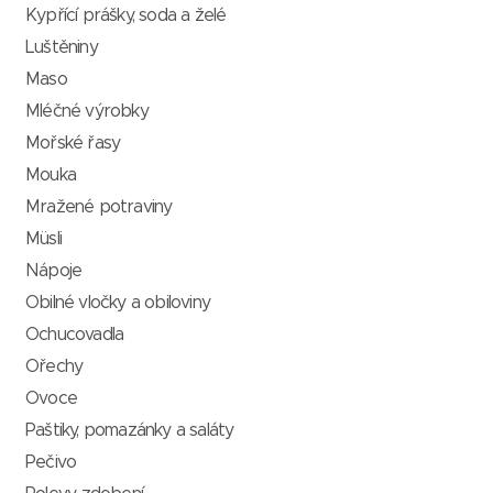
Kypřící prášky, soda a želé
Luštěniny
Maso
Mléčné výrobky
Mořské řasy
Mouka
Mražené potraviny
Müsli
Nápoje
Obilné vločky a obiloviny
Ochucovadla
Ořechy
Ovoce
Paštiky, pomazánky a saláty
Pečivo