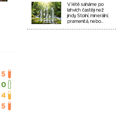
V létě saháme po
lahvích častěji než
jindy. Stolní, minerální,
pramenitá, nebo…