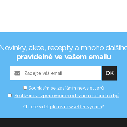
Novinky, akce, recepty a mnoho dalšíh
pravidelně ve vašem emailu
Souhlasím se zasíláním newsletterů
Souhlasím se zpracováním a ochranou osobních údajů
Chcete vidět
jak náš newsletter vypadá
?