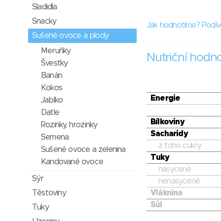
Sladidla
Snacky
Jak hodnotíme? Podív
Sušené ovoce a plody
Meruňky
Nutriční hodn
Švestky
Banán
Kokos
Energie
Jablko
Datle
Bílkoviny
Rozinky, hrozinky
Sacharidy
Semena
z toho cukry
Sušené ovoce a zelenina
Tuky
Kandované ovoce
nasycené
Sýr
nenasycené
Těstoviny
Vláknina
Sůl
Tuky