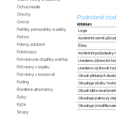
Ochucovadla
Ořechy
Podrobné hod
Ovoce
Kritérium
Paštiky, pomazánky a saláty
Loga
Pečivo
Konkrétní země půvo
Polevy, zdobení
Éčka
Polotovary
Konkrétní požadavky n
Potravinové doplňky a léčiva
Uvedeno zdravotní tvr
Potraviny v aspiku
Uvedeno výživové tvrz
Potraviny v konzervě
Obsah přidaných dusit
Puding
Obsahuje složku "extra
Rostlinné alternativy
Obsah blíže neurčené
Ryby
Obsahuje palmový olej
Rýže
Obsahuje (modifikovaný
Sirupy