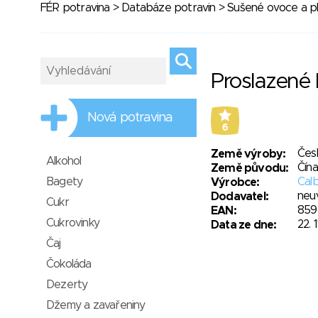
FÉR potravina
>
Databáze potravin
>
Sušené ovoce a p
Proslazené 
Nová potravina
6
Čes
Země výroby:
Alkohol
Čína
Země původu:
Bagety
Calb
Výrobce:
neu
Dodavatel:
Cukr
859
EAN:
Cukrovinky
22. 
Data ze dne:
Čaj
Čokoláda
Dezerty
Džemy a zavařeniny