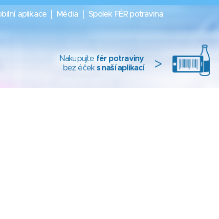
bilní aplikace
Média
Spolek FÉR potravina
Nakupujte
fér potraviny
>
bez éček
s naší aplikací