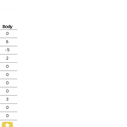
Body
0
6
-5
2
0
0
0
0
3
0
0