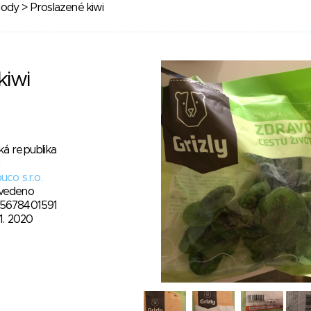
lody
> Proslazené kiwi
kiwi
ká republika
uco s.r.o.
vedeno
5678401591
11. 2020