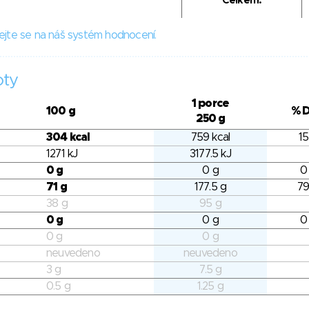
Celkem:
ejte se na náš systém hodnocení.
oty
1 porce
100 g
% 
250 g
304 kcal
759 kcal
15
1271 kJ
3177.5 kJ
0 g
0 g
0
71 g
177.5 g
79
38 g
95 g
0 g
0 g
0
0 g
0 g
neuvedeno
neuvedeno
3 g
7.5 g
0.5 g
1.25 g