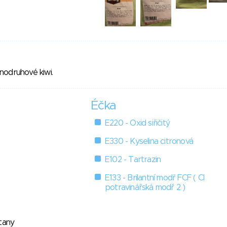
nodruhové kiwi.
Éčka
E220 - Oxid siřičitý
E330 - Kyselina citronová
E102 - Tartrazin
E133 - Brilantní modř FCF ( Cl
potravinářská modř 2 )
itany