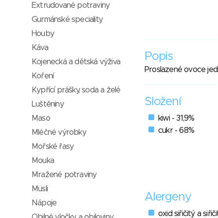
Extrudované potraviny
Gurmánské speciality
Houby
Káva
Popis
Kojenecká a dětská výživa
Proslazené ovoce jed
Koření
Kypřící prášky, soda a želé
Složení
Luštěniny
Maso
kiwi - 31,9%
cukr - 68%
Mléčné výrobky
Mořské řasy
Mouka
Mražené potraviny
Müsli
Alergeny
Nápoje
oxid siřičitý a siřič
Obilné vločky a obiloviny