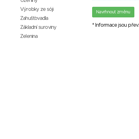
Uzeniny
Výrobky ze sóji
Navrhnout změnu
Zahušťovadla
* Informace jsou pře
Základní suroviny
Zelenina