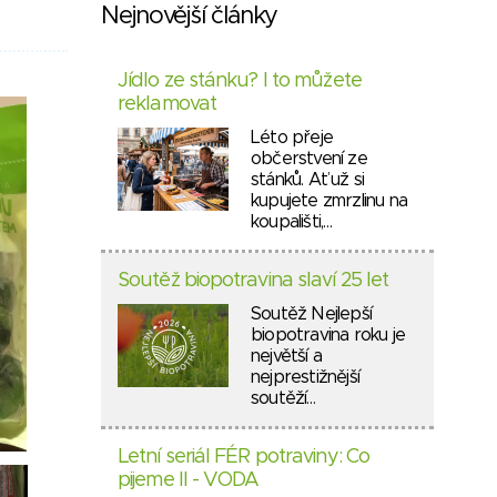
Nejnovější články
Jídlo ze stánku? I to můžete
reklamovat
Léto přeje
občerstvení ze
stánků. Ať už si
kupujete zmrzlinu na
koupališti,…
Soutěž biopotravina slaví 25 let
Soutěž Nejlepší
biopotravina roku je
největší a
nejprestižnější
soutěží…
Letní seriál FÉR potraviny: Co
pijeme II - VODA