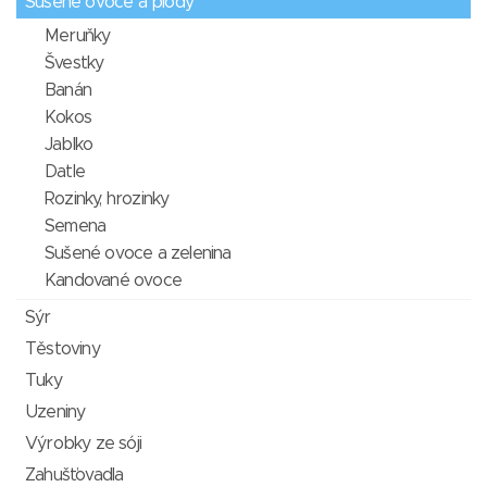
Sušené ovoce a plody
Meruňky
Švestky
Banán
Kokos
Jablko
Datle
Rozinky, hrozinky
Semena
Sušené ovoce a zelenina
Kandované ovoce
Sýr
Těstoviny
Tuky
Uzeniny
Výrobky ze sóji
Zahušťovadla