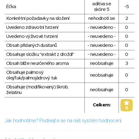
aditiva se
Éčka
-5
skóre 5
Konkrétní požadavky na složení
nehodnotí se
2
Uvedeno zdravotní tvrzení
- neuvedeno -
0
Uvedeno výživové tvrzení
- neuvedeno -
0
Obsah přidaných dusitanů
- neuvedeno -
0
Obsahuje složku "extrakt z droždí"
- neuvedeno -
0
Obsah blíže neurčeného aroma
neobsahuje
3
Obsahuje palmový
neobsahuje
0
olej/tuk/palmojádrový tuk
Obsahuje (modifikovaný) škrob,
neobsahuje
0
želatinu
Celkem:
5
Jak hodnotíme? Podívejte se na náš systém hodnocení.