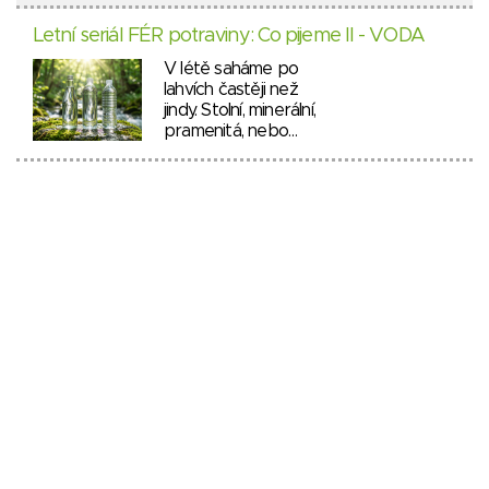
Letní seriál FÉR potraviny: Co pijeme II - VODA
V létě saháme po
lahvích častěji než
jindy. Stolní, minerální,
pramenitá, nebo…