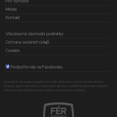
Pro výrobce
Média
Kontakt
Všeobecné obchodní podmínky
Ochrana osobních údajů
Cookies
Podpořte nás na Facebooku
Explicitně zakazujeme jakékoli použití části nebo celého obsahu těchto
stránek, jejich reprodukci, kopírování, úpravu a zvláště prezentaci na jiných
internetových stránkách bez našeho výslovného souhlasu.