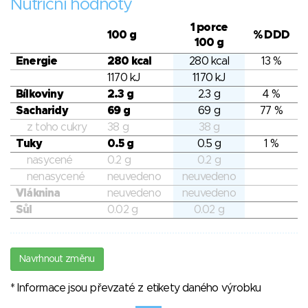
Nutriční hodnoty
1 porce
100 g
% DDD
100 g
Energie
280 kcal
280 kcal
13 %
1170 kJ
1170 kJ
Bílkoviny
2.3 g
2.3 g
4 %
Sacharidy
69 g
69 g
77 %
z toho cukry
38 g
38 g
Tuky
0.5 g
0.5 g
1 %
nasycené
0.2 g
0.2 g
nenasycené
neuvedeno
neuvedeno
Vláknina
neuvedeno
neuvedeno
Sůl
0.02 g
0.02 g
Navrhnout změnu
* Informace jsou převzaté z etikety daného výrobku