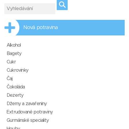
Nová potravina
Alkohol
Bagety
Cukr
Cukrovinky
Čaj
Čokoláda
Dezerty
Džemy a zavařeniny
Extrudované potraviny
Gurmánské speciality
Houby