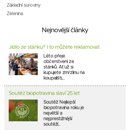
Základní suroviny
Zelenina
Nejnovější články
Jídlo ze stánku? I to můžete reklamovat
Léto přeje
občerstvení ze
stánků. Ať už si
kupujete zmrzlinu na
koupališti,…
Soutěž biopotravina slaví 25 let
Soutěž Nejlepší
biopotravina roku je
největší a
nejprestižnější
soutěží…