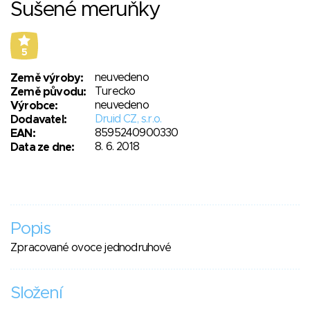
Sušené meruňky
5
neuvedeno
Země výroby:
Turecko
Země původu:
neuvedeno
Výrobce:
Druid CZ, s.r.o.
Dodavatel:
8595240900330
EAN:
8. 6. 2018
Data ze dne:
Popis
Zpracované ovoce jednodruhové
Složení