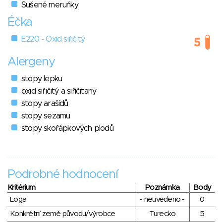
Sušené meruňky
Éčka
E220 - Oxid siřičitý
Alergeny
stopy lepku
oxid siřičitý a siřičitany
stopy arašídů
stopy sezamu
stopy skořápkových plodů
Podrobné hodnocení
Kritérium
Poznámka
Body
Loga
- neuvedeno -
0
Konkrétní země původu/výrobce
Turecko
5