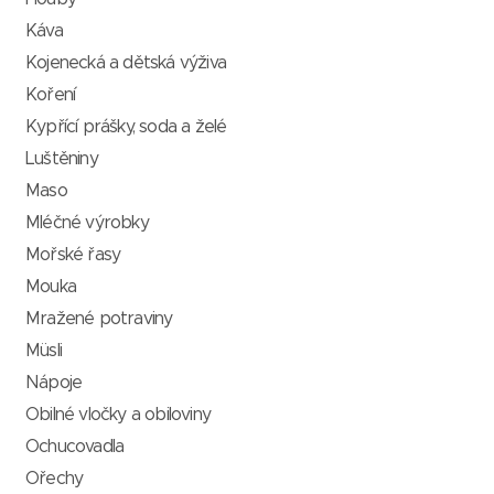
Káva
Kojenecká a dětská výživa
Koření
Kypřící prášky, soda a želé
Luštěniny
Maso
Mléčné výrobky
Mořské řasy
Mouka
Mražené potraviny
Müsli
Nápoje
Obilné vločky a obiloviny
Ochucovadla
Ořechy