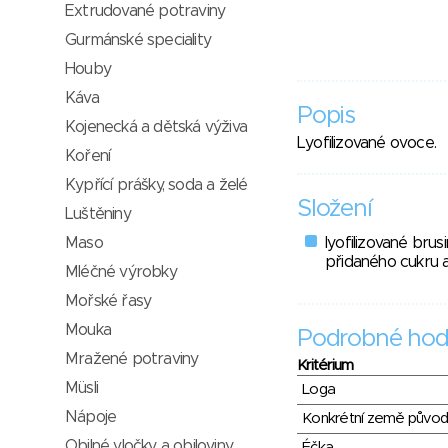
Extrudované potraviny
Gurmánské speciality
Houby
Káva
Popis
Kojenecká a dětská výživa
Lyofilizované ovoce.
Koření
Kypřící prášky, soda a želé
Složení
Luštěniny
Maso
lyofilizované brusi
přidaného cukru a
Mléčné výrobky
Mořské řasy
Mouka
Podrobné hod
Mražené potraviny
Kritérium
Müsli
Loga
Nápoje
Konkrétní země půvo
Obilné vločky a obiloviny
Éčka