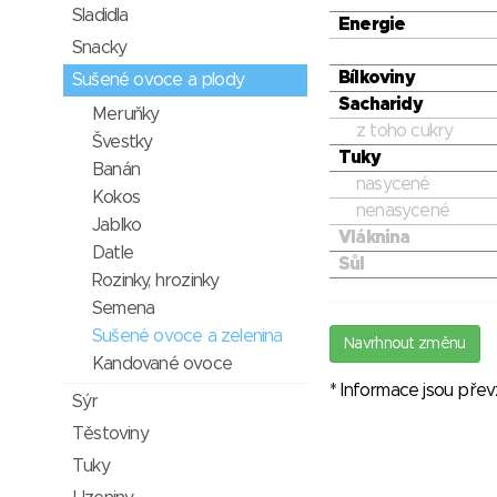
Sladidla
Energie
Snacky
Bílkoviny
Sušené ovoce a plody
Sacharidy
Meruňky
z toho cukry
Švestky
Tuky
Banán
nasycené
Kokos
nenasycené
Jablko
Vláknina
Datle
Sůl
Rozinky, hrozinky
Semena
Sušené ovoce a zelenina
Navrhnout změnu
Kandované ovoce
* Informace jsou pře
Sýr
Těstoviny
Tuky