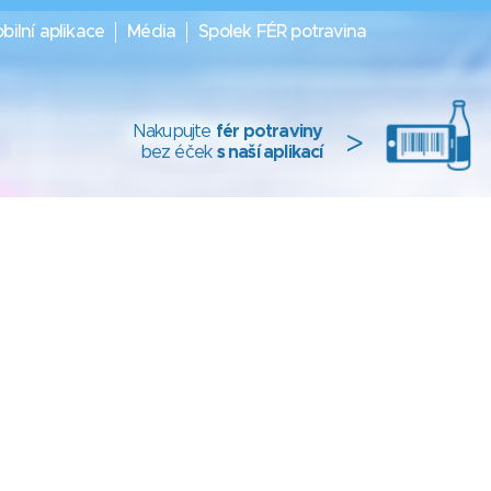
bilní aplikace
Média
Spolek FÉR potravina
Nakupujte
fér potraviny
>
bez éček
s naší aplikací