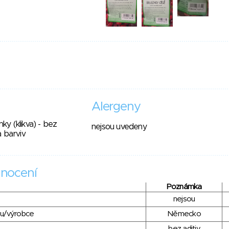
Alergeny
nky (klikva) - bez
nejsou uvedeny
 barviv
nocení
Poznámka
nejsou
du/výrobce
Německo
bez aditiv