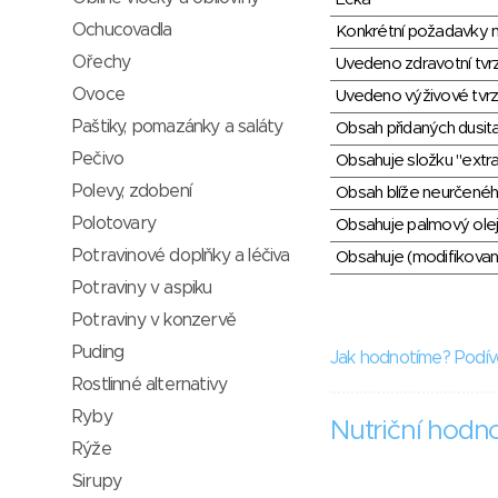
Ochucovadla
Konkrétní požadavky n
Ořechy
Uvedeno zdravotní tvr
Ovoce
Uvedeno výživové tvrz
Paštiky, pomazánky a saláty
Obsah přidaných dusit
Pečivo
Obsahuje složku "extra
Polevy, zdobení
Obsah blíže neurčené
Polotovary
Obsahuje palmový olej
Potravinové doplňky a léčiva
Obsahuje (modifikovaný
Potraviny v aspiku
Potraviny v konzervě
Puding
Jak hodnotíme? Podív
Rostlinné alternativy
Ryby
Nutriční hodn
Rýže
Sirupy