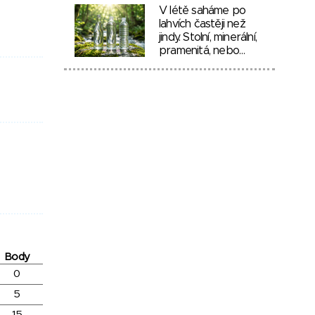
V létě saháme po
lahvích častěji než
jindy. Stolní, minerální,
pramenitá, nebo…
Body
0
5
15