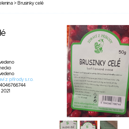
lenina
> Brusinky celé
lé
vedeno
ecko
vedeno
ví z přírody s.r.o.
4046766744
1. 2021