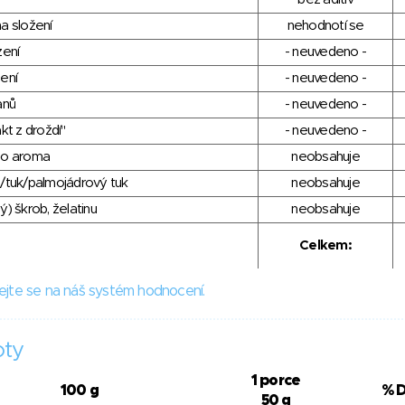
a složení
nehodnotí se
zení
- neuvedeno -
ení
- neuvedeno -
anů
- neuvedeno -
kt z droždí"
- neuvedeno -
ho aroma
neobsahuje
/tuk/palmojádrový tuk
neobsahuje
) škrob, želatinu
neobsahuje
Celkem:
ejte se na náš systém hodnocení.
oty
1 porce
100 g
% 
50 g