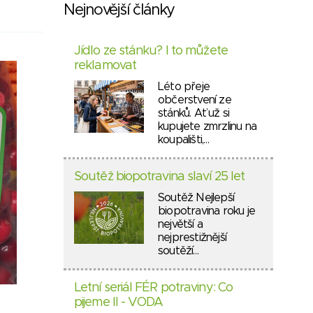
Nejnovější články
Jídlo ze stánku? I to můžete
reklamovat
Léto přeje
občerstvení ze
stánků. Ať už si
kupujete zmrzlinu na
koupališti,…
Soutěž biopotravina slaví 25 let
Soutěž Nejlepší
biopotravina roku je
největší a
nejprestižnější
soutěží…
Letní seriál FÉR potraviny: Co
pijeme II - VODA