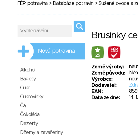
FÉR potravina
>
Databáze potravin
>
Sušené ovoce a ze
Brusinky ce
Nová potravina
25
neu
Země výroby:
Alkohol
Něm
Země původu:
Bagety
neu
Výrobce:
Zdra
Dodavatel:
Cukr
859
EAN:
Cukrovinky
14. 
Data ze dne:
Čaj
Čokoláda
Dezerty
Džemy a zavařeniny