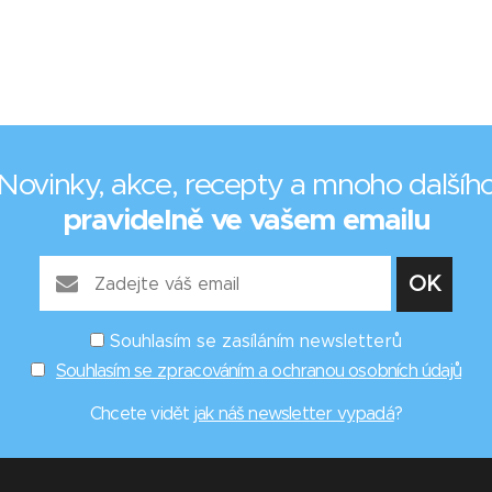
Novinky, akce, recepty a mnoho dalšíh
pravidelně ve vašem emailu
Souhlasím se zasíláním newsletterů
Souhlasím se zpracováním a ochranou osobních údajů
Chcete vidět
jak náš newsletter vypadá
?