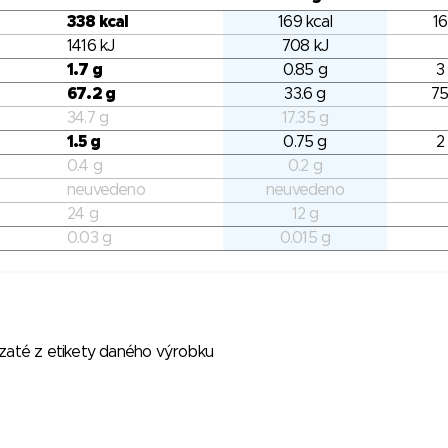
338 kcal
169 kcal
16
1416 kJ
708 kJ
1.7 g
0.85 g
3
67.2 g
33.6 g
75
34.7 g
17.35 g
1.5 g
0.75 g
2
0.4 g
0.2 g
neuvedeno
neuvedeno
24 g
12 g
0.03 g
0.015 g
vzaté z etikety daného výrobku