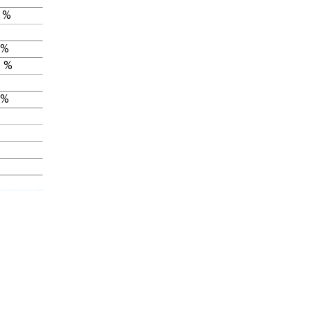
 %
 %
 %
 %