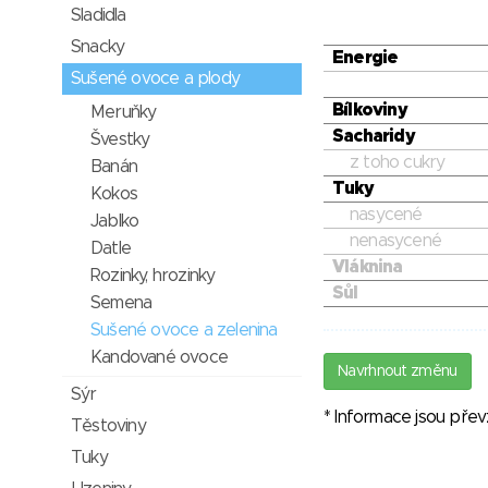
Sladidla
Snacky
Energie
Sušené ovoce a plody
Bílkoviny
Meruňky
Sacharidy
Švestky
z toho cukry
Banán
Tuky
Kokos
nasycené
Jablko
nenasycené
Datle
Vláknina
Rozinky, hrozinky
Sůl
Semena
Sušené ovoce a zelenina
Kandované ovoce
Navrhnout změnu
Sýr
* Informace jsou pře
Těstoviny
Tuky