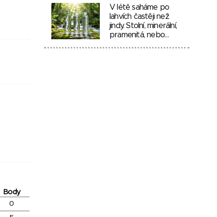
V létě saháme po
lahvích častěji než
jindy. Stolní, minerální,
pramenitá, nebo…
Body
0