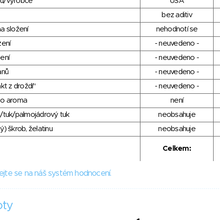
du/výrobce
USA
bez aditiv
a složení
nehodnotí se
zení
- neuvedeno -
ení
- neuvedeno -
anů
- neuvedeno -
kt z droždí"
- neuvedeno -
ho aroma
není
/tuk/palmojádrový tuk
neobsahuje
) škrob, želatinu
neobsahuje
Celkem:
ejte se na náš systém hodnocení.
oty