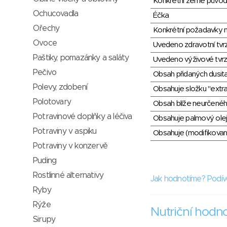
Konkrétní země půvo
Ochucovadla
Éčka
Ořechy
Konkrétní požadavky n
Ovoce
Uvedeno zdravotní tvr
Paštiky, pomazánky a saláty
Uvedeno výživové tvrz
Pečivo
Obsah přidaných dusit
Polevy, zdobení
Obsahuje složku "extra
Polotovary
Obsah blíže neurčené
Potravinové doplňky a léčiva
Obsahuje palmový olej
Potraviny v aspiku
Obsahuje (modifikovaný
Potraviny v konzervě
Puding
Rostlinné alternativy
Jak hodnotíme? Podív
Ryby
Rýže
Nutriční hodn
Sirupy