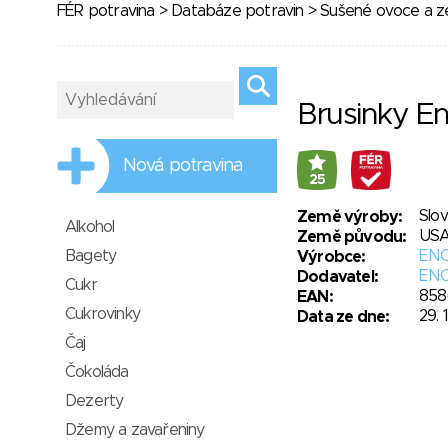
FÉR potravina
>
Databáze potravin
>
Sušené ovoce a ze
Brusinky E
Nová potravina
25
Slo
Země výroby:
Alkohol
US
Země původu:
Bagety
ENCI
Výrobce:
ENCI
Dodavatel:
Cukr
858
EAN:
Cukrovinky
29. 
Data ze dne:
Čaj
Čokoláda
Dezerty
Džemy a zavařeniny