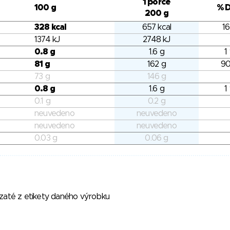
1 porce
100 g
% 
200 g
328 kcal
657 kcal
16
1374 kJ
2748 kJ
0.8 g
1.6 g
1
81 g
162 g
90
73 g
146 g
0.8 g
1.6 g
1
0.1 g
0.2 g
neuvedeno
neuvedeno
neuvedeno
neuvedeno
0.03 g
0.06 g
vzaté z etikety daného výrobku