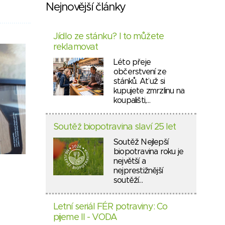
Nejnovější články
Jídlo ze stánku? I to můžete
reklamovat
Léto přeje
občerstvení ze
stánků. Ať už si
kupujete zmrzlinu na
koupališti,…
Soutěž biopotravina slaví 25 let
Soutěž Nejlepší
biopotravina roku je
největší a
nejprestižnější
soutěží…
Letní seriál FÉR potraviny: Co
pijeme II - VODA