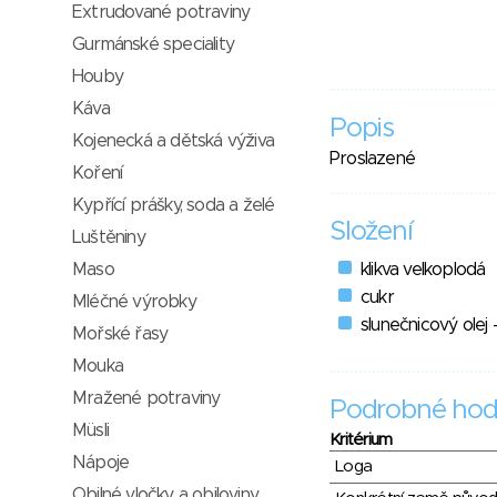
Extrudované potraviny
Gurmánské speciality
Houby
Káva
Popis
Kojenecká a dětská výživa
Proslazené
Koření
Kypřící prášky, soda a želé
Složení
Luštěniny
Maso
klikva velkoplodá
cukr
Mléčné výrobky
slunečnicový olej 
Mořské řasy
Mouka
Mražené potraviny
Podrobné hod
Müsli
Kritérium
Nápoje
Loga
Obilné vločky a obiloviny