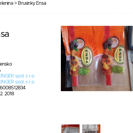
lenina
> Brusinky Ensa
nsa
vensko
A
NGER spol. s r.o.
NGER spol. s r.o.
6008512834
12. 2018