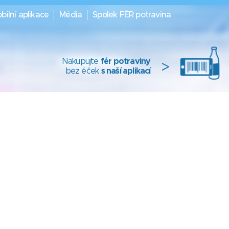
bilní aplikace
Média
Spolek FÉR potravina
Nakupujte
fér potraviny
>
bez éček
s naší aplikací