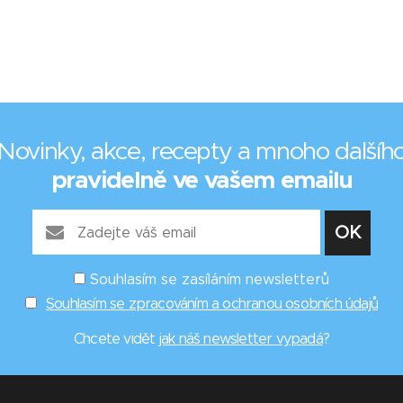
Novinky, akce, recepty a mnoho dalšíh
pravidelně ve vašem emailu
Souhlasím se zasíláním newsletterů
Souhlasím se zpracováním a ochranou osobních údajů
Chcete vidět
jak náš newsletter vypadá
?