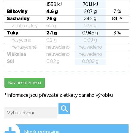
1558 kJ
701.1 kJ
Bílkoviny
4.6 g
2.07 g
7 %
Sacharidy
76 g
34.2 g
84 %
z toho cukry
62 g
27.9 g
Tuky
2.1 g
0.945 g
3 %
nasycené
0.2 g
0.09 g
nenasycené
neuvedeno
neuvedeno
Vláknina
neuvedeno
neuvedeno
Sůl
0.02 g
0.009 g
Navrhnout změnu
* Informace jsou převzaté z etikety daného výrobku
Nová potravina