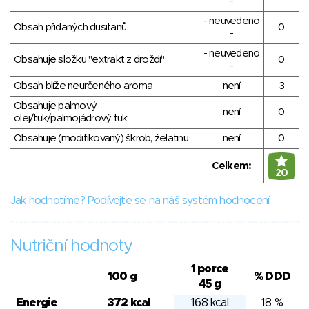
-
- neuvedeno
Obsah přidaných dusitanů
0
-
- neuvedeno
Obsahuje složku "extrakt z droždí"
0
-
Obsah blíže neurčeného aroma
není
3
Obsahuje palmový
není
0
olej/tuk/palmojádrový tuk
Obsahuje (modifikovaný) škrob, želatinu
není
0
Celkem:
20
Jak hodnotíme? Podívejte se na náš systém hodnocení.
Nutriční hodnoty
1 porce
100 g
% DDD
45 g
Energie
372 kcal
168 kcal
18 %