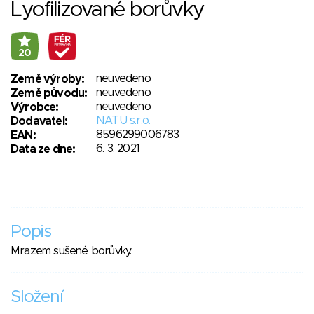
Lyofilizované borůvky
20
neuvedeno
Země výroby:
neuvedeno
Země původu:
neuvedeno
Výrobce:
NATU s.r.o.
Dodavatel:
8596299006783
EAN:
6. 3. 2021
Data ze dne:
Popis
Mrazem sušené borůvky.
Složení