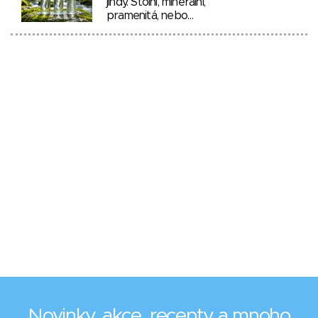
jindy. Stolní, minerální,
pramenitá, nebo…
Novinky, akce, recepty a mnoho