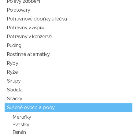
Polevy, zdobení
Polotovary
Potravinové doplňky a léčiva
Potraviny v aspiku
Potraviny v konzervě
Puding
Rostlinné alternativy
Ryby
Rýže
Sirupy
Sladidla
Snacky
Sušené ovoce a plody
Meruňky
Švestky
Banán