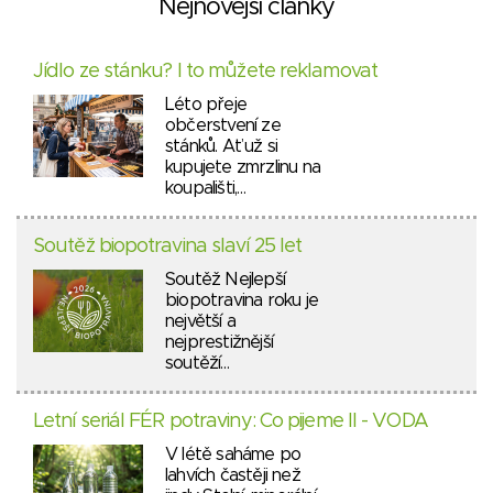
Nejnovější články
Jídlo ze stánku? I to můžete reklamovat
Léto přeje
občerstvení ze
stánků. Ať už si
kupujete zmrzlinu na
koupališti,…
Soutěž biopotravina slaví 25 let
Soutěž Nejlepší
biopotravina roku je
největší a
nejprestižnější
soutěží…
Letní seriál FÉR potraviny: Co pijeme II - VODA
V létě saháme po
lahvích častěji než