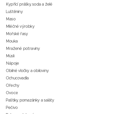
Kypřící prášky, soda a želé
Luštěniny
Maso
Mléčné výrobky
Mořské řasy
Mouka
Mražené potraviny
Müsli
Nápoje
Obilné vločky a obiloviny
Ochucovadla
Ořechy
Ovoce
Paštiky, pomazánky a saláty
Pečivo