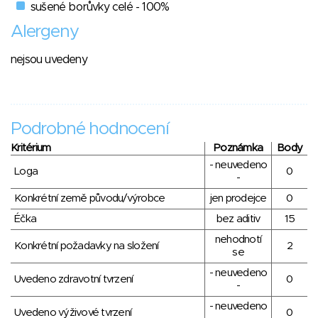
sušené borůvky celé - 100%
Alergeny
nejsou uvedeny
Podrobné hodnocení
Kritérium
Poznámka
Body
- neuvedeno
Loga
0
-
Konkrétní země původu/výrobce
jen prodejce
0
Éčka
bez aditiv
15
nehodnotí
Konkrétní požadavky na složení
2
se
- neuvedeno
Uvedeno zdravotní tvrzení
0
-
- neuvedeno
Uvedeno výživové tvrzení
0