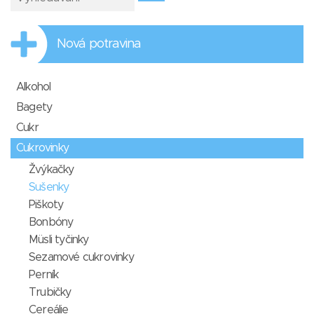
Nová potravina
Alkohol
Bagety
Cukr
Cukrovinky
Žvýkačky
Sušenky
Piškoty
Bonbóny
Müsli tyčinky
Sezamové cukrovinky
Perník
Trubičky
Cereálie