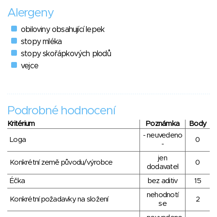
Alergeny
obiloviny obsahující lepek
stopy mléka
stopy skořápkových plodů
vejce
Podrobné hodnocení
Kritérium
Poznámka
Body
- neuvedeno
Loga
0
-
jen
Konkrétní země původu/výrobce
0
dodavatel
Éčka
bez aditiv
15
nehodnotí
Konkrétní požadavky na složení
2
se