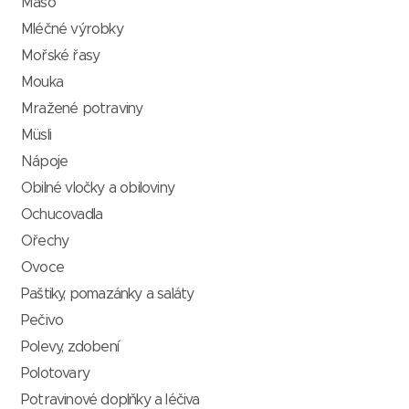
Maso
Mléčné výrobky
Mořské řasy
Mouka
Mražené potraviny
Müsli
Nápoje
Obilné vločky a obiloviny
Ochucovadla
Ořechy
Ovoce
Paštiky, pomazánky a saláty
Pečivo
Polevy, zdobení
Polotovary
Potravinové doplňky a léčiva