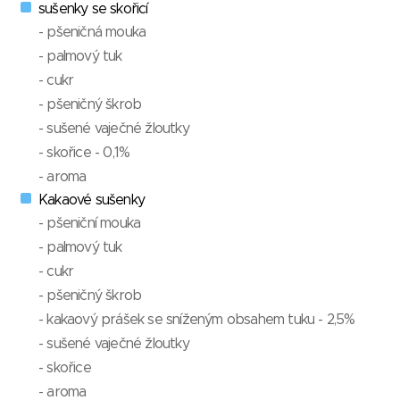
sušenky se skořicí
- pšeničná mouka
- palmový tuk
- cukr
- pšeničný škrob
- sušené vaječné žloutky
- skořice - 0,1%
- aroma
Kakaové sušenky
- pšeniční mouka
- palmový tuk
- cukr
- pšeničný škrob
- kakaový prášek se sníženým obsahem tuku - 2,5%
- sušené vaječné žloutky
- skořice
- aroma