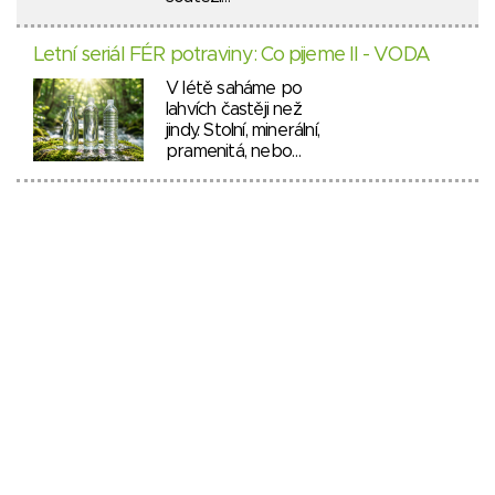
Letní seriál FÉR potraviny: Co pijeme II - VODA
V létě saháme po
lahvích častěji než
jindy. Stolní, minerální,
pramenitá, nebo…