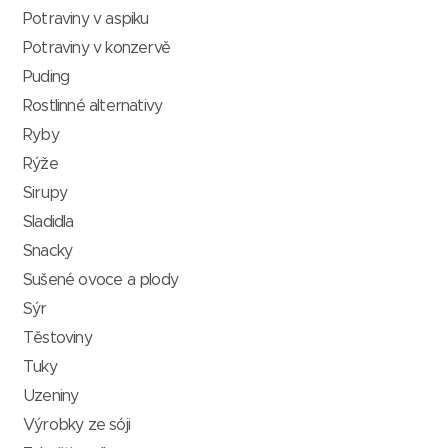
Potraviny v aspiku
Potraviny v konzervě
Puding
Rostlinné alternativy
Ryby
Rýže
Sirupy
Sladidla
Snacky
Sušené ovoce a plody
Sýr
Těstoviny
Tuky
Uzeniny
Výrobky ze sóji