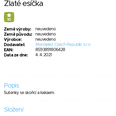
Zlaté esíčka
10
neuvedeno
Země výroby:
neuvedeno
Země původu:
neuvedeno
Výrobce:
Mondelez Czech Republic s.r.o
Dodavatel:
8593891806428
EAN:
4. 4. 2021
Data ze dne:
Popis
Sušenky se skořicí a kakaem.
Složení