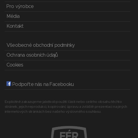
Pro výrobce
Média
Kontakt
Všeobecné obchodní podmínky
Ochrana osobních údajů
Cookies
Podpořte nás na Facebooku
Explicitně zakazujeme jakékoli použití části nebo celého obsahu těchto
stránek, jejich reprodukci, kopírování, úpravu a zvláště prezentaci na jiných
internetových stránkách bez našeho výslovného souhlasu.