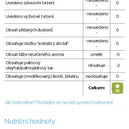
- neuvedeno
Uvedeno zdravotní tvrzení
0
-
- neuvedeno
Uvedeno výživové tvrzení
0
-
- neuvedeno
Obsah přidaných dusitanů
0
-
- neuvedeno
Obsahuje složku "extrakt z droždí"
0
-
Obsah blíže neurčeného aroma
umělé
-5
Obsahuje palmový
obsahuje
-2
olej/tuk/palmojádrový tuk
Obsahuje (modifikovaný) škrob, želatinu
neobsahuje
0
Celkem:
10
Jak hodnotíme? Podívejte se na náš systém hodnocení.
Nutriční hodnoty