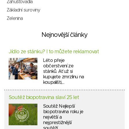
Zahušťovadla
Základní suroviny
Zelenina
Nejnovější články
Jídlo ze stánku? I to můžete reklamovat
Léto přeje
občerstvení ze
stánků. Ať už si
kupujete zmrzlinu na
koupališti,…
Soutěž biopotravina slaví 25 let
Soutěž Nejlepší
biopotravina roku je
největší a
nejprestižnější
soutěží…