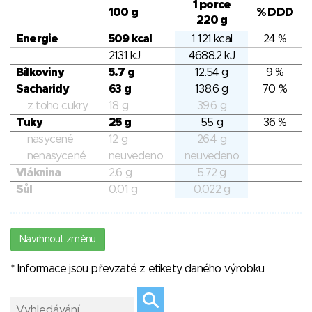
1 porce
100 g
% DDD
220 g
Energie
509 kcal
1 121 kcal
24 %
2131 kJ
4688.2 kJ
Bílkoviny
5.7 g
12.54 g
9 %
Sacharidy
63 g
138.6 g
70 %
z toho cukry
18 g
39.6 g
Tuky
25 g
55 g
36 %
nasycené
12 g
26.4 g
nenasycené
neuvedeno
neuvedeno
Vláknina
2.6 g
5.72 g
Sůl
0.01 g
0.022 g
Navrhnout změnu
* Informace jsou převzaté z etikety daného výrobku