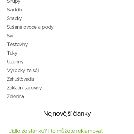
Sirupy
Sladidla
Snacky
Sušené ovoce a plody
Sýr
Těstoviny
Tuky
Uzeniny
Výrobky ze sóji
Zahušťovadla
Základní suroviny
Zelenina
Nejnovější články
Jídlo ze stánku? I to můžete reklamovat