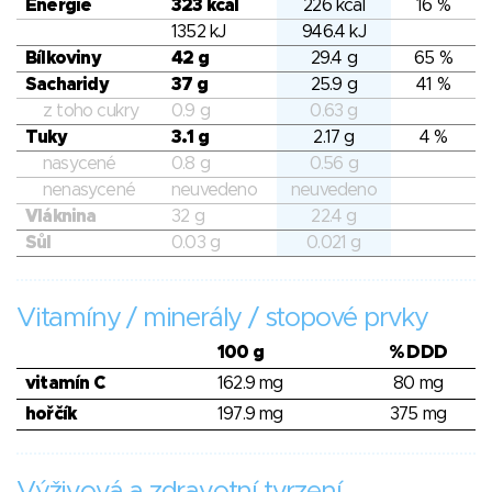
Energie
323 kcal
226 kcal
16 %
1352 kJ
946.4 kJ
Bílkoviny
42 g
29.4 g
65 %
Sacharidy
37 g
25.9 g
41 %
z toho cukry
0.9 g
0.63 g
Tuky
3.1 g
2.17 g
4 %
nasycené
0.8 g
0.56 g
nenasycené
neuvedeno
neuvedeno
Vláknina
32 g
22.4 g
Sůl
0.03 g
0.021 g
Vitamíny / minerály / stopové prvky
100 g
% DDD
vitamín C
162.9 mg
80 mg
hořčík
197.9 mg
375 mg