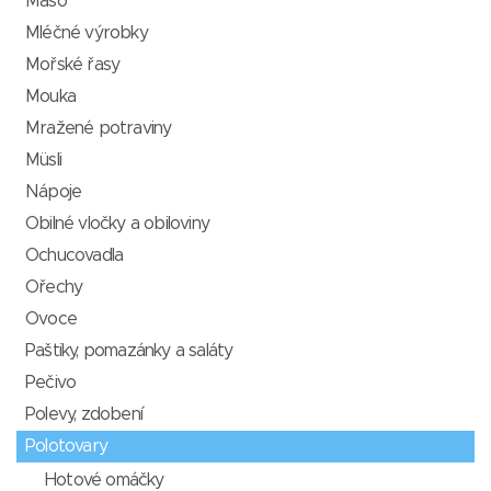
Maso
Mléčné výrobky
Mořské řasy
Mouka
Mražené potraviny
Müsli
Nápoje
Obilné vločky a obiloviny
Ochucovadla
Ořechy
Ovoce
Paštiky, pomazánky a saláty
Pečivo
Polevy, zdobení
Polotovary
Hotové omáčky