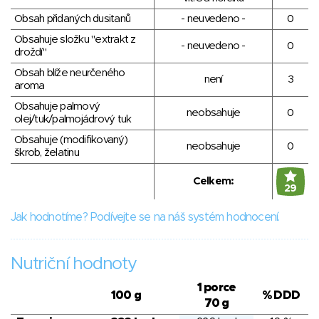
Obsah přidaných dusitanů
- neuvedeno -
0
Obsahuje složku "extrakt z
- neuvedeno -
0
droždí"
Obsah blíže neurčeného
není
3
aroma
Obsahuje palmový
neobsahuje
0
olej/tuk/palmojádrový tuk
Obsahuje (modifikovaný)
neobsahuje
0
škrob, želatinu
Celkem:
29
Jak hodnotíme? Podívejte se na náš systém hodnocení.
Nutriční hodnoty
1 porce
100 g
% DDD
70 g