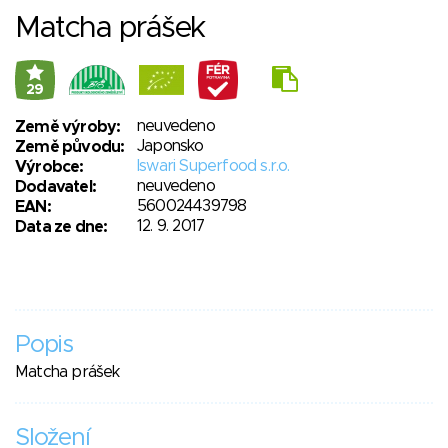
Matcha prášek
29
neuvedeno
Země výroby:
Japonsko
Země původu:
Iswari Superfood s.r.o.
Výrobce:
neuvedeno
Dodavatel:
560024439798
EAN:
12. 9. 2017
Data ze dne:
Popis
Matcha prášek
Složení