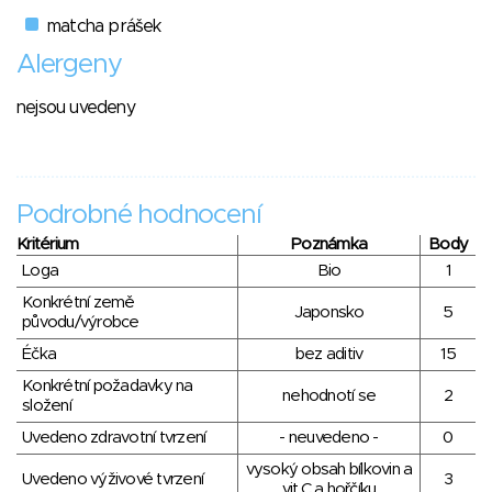
matcha prášek
Alergeny
nejsou uvedeny
Podrobné hodnocení
Kritérium
Poznámka
Body
Loga
Bio
1
Konkrétní země
Japonsko
5
původu/výrobce
Éčka
bez aditiv
15
Konkrétní požadavky na
nehodnotí se
2
složení
Uvedeno zdravotní tvrzení
- neuvedeno -
0
vysoký obsah bílkovin a
Uvedeno výživové tvrzení
3
vit.C a hořčíku