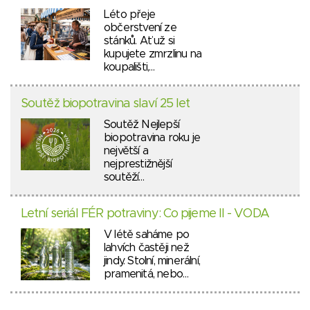
Léto přeje
občerstvení ze
stánků. Ať už si
kupujete zmrzlinu na
koupališti,…
Soutěž biopotravina slaví 25 let
Soutěž Nejlepší
biopotravina roku je
největší a
nejprestižnější
soutěží…
Letní seriál FÉR potraviny: Co pijeme II - VODA
V létě saháme po
lahvích častěji než
jindy. Stolní, minerální,
pramenitá, nebo…