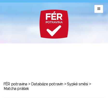
FÉR potravina
>
Databáze potravin
>
Sypké směsi
>
Matcha prášek