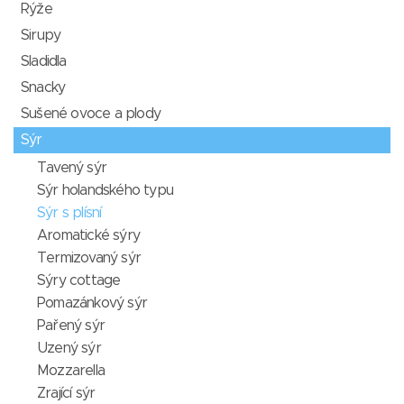
Rýže
Sirupy
Sladidla
Snacky
Sušené ovoce a plody
Sýr
Tavený sýr
Sýr holandského typu
Sýr s plísní
Aromatické sýry
Termizovaný sýr
Sýry cottage
Pomazánkový sýr
Pařený sýr
Uzený sýr
Mozzarella
Zrající sýr