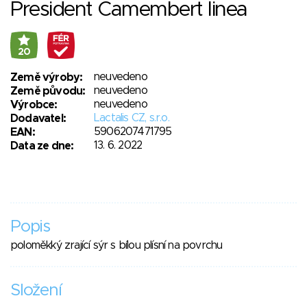
President Camembert linea
20
neuvedeno
Země výroby:
neuvedeno
Země původu:
neuvedeno
Výrobce:
Lactalis CZ, s.r.o.
Dodavatel:
5906207471795
EAN:
13. 6. 2022
Data ze dne:
Popis
poloměkký zrající sýr s bílou plísní na povrchu
Složení