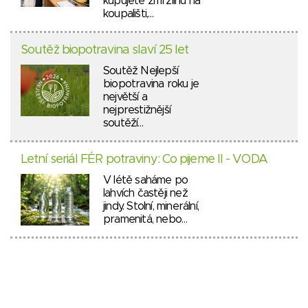
kupujete zmrzlinu na
koupališti,…
Soutěž biopotravina slaví 25 let
Soutěž Nejlepší
biopotravina roku je
největší a
nejprestižnější
soutěží…
Letní seriál FÉR potraviny: Co pijeme II - VODA
V létě saháme po
lahvích častěji než
jindy. Stolní, minerální,
pramenitá, nebo…