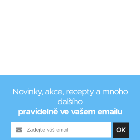
Novinky, akce, recepty a mnoho
dalšího
pravidelně ve vašem emailu