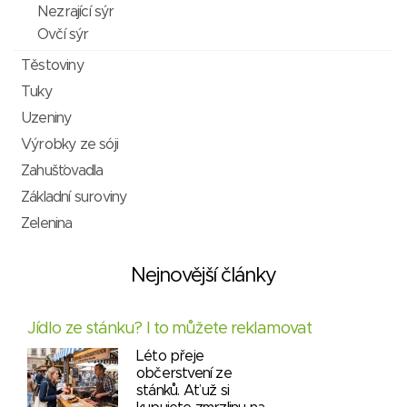
Nezrající sýr
Ovčí sýr
Těstoviny
Tuky
Uzeniny
Výrobky ze sóji
Zahušťovadla
Základní suroviny
Zelenina
Nejnovější články
Jídlo ze stánku? I to můžete reklamovat
Léto přeje
občerstvení ze
stánků. Ať už si