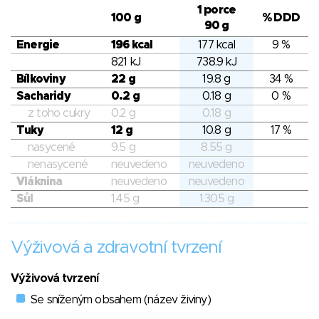
1 porce
100 g
% DDD
90 g
Energie
196 kcal
177 kcal
9 %
821 kJ
738.9 kJ
Bílkoviny
22 g
19.8 g
34 %
Sacharidy
0.2 g
0.18 g
0 %
z toho cukry
0.2 g
0.18 g
Tuky
12 g
10.8 g
17 %
nasycené
9.5 g
8.55 g
nenasycené
neuvedeno
neuvedeno
Vláknina
neuvedeno
neuvedeno
Sůl
1.45 g
1.305 g
Výživová a zdravotní tvrzení
Výživová tvrzení
Se sníženým obsahem (název živiny)