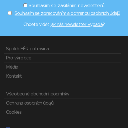
Souhlasím se zasíláním newsletterů
Souhlasím se zpracováním a ochranou osobních údajů
Chcete vidět
jak náš newsletter vypadá
?
Spolek FÉR potravina
Pro výrobce
Média
Kontakt
Všeobecné obchodní podmínky
Ochrana osobních údajů
Cookies