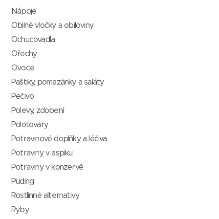
Nápoje
Obilné vločky a obiloviny
Ochucovadla
Ořechy
Ovoce
Paštiky, pomazánky a saláty
Pečivo
Polevy, zdobení
Polotovary
Potravinové doplňky a léčiva
Potraviny v aspiku
Potraviny v konzervě
Puding
Rostlinné alternativy
Ryby