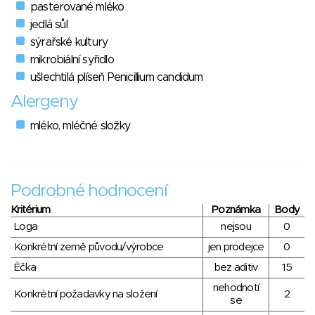
pasterované mléko
jedlá sůl
sýrařské kultury
mikrobiální syřidlo
ušlechtilá plíseň Penicillium candidum
Alergeny
mléko, mléčné složky
Podrobné hodnocení
Kritérium
Poznámka
Body
Loga
nejsou
0
Konkrétní země původu/výrobce
jen prodejce
0
Éčka
bez aditiv
15
nehodnotí
Konkrétní požadavky na složení
2
se