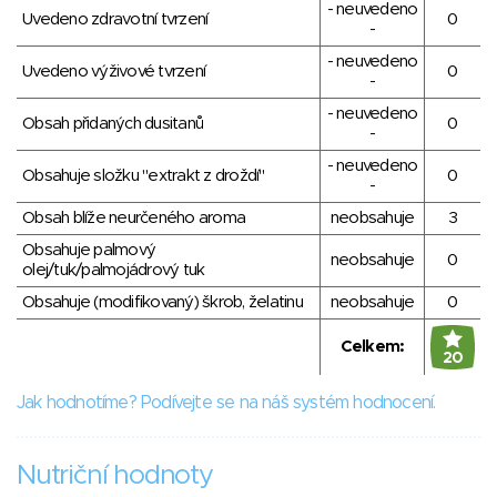
- neuvedeno
Uvedeno zdravotní tvrzení
0
-
- neuvedeno
Uvedeno výživové tvrzení
0
-
- neuvedeno
Obsah přidaných dusitanů
0
-
- neuvedeno
Obsahuje složku "extrakt z droždí"
0
-
Obsah blíže neurčeného aroma
neobsahuje
3
Obsahuje palmový
neobsahuje
0
olej/tuk/palmojádrový tuk
Obsahuje (modifikovaný) škrob, želatinu
neobsahuje
0
Celkem:
20
Jak hodnotíme? Podívejte se na náš systém hodnocení.
Nutriční hodnoty