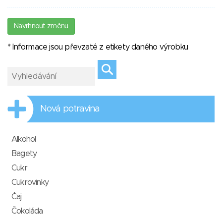
Navrhnout změnu
* Informace jsou převzaté z etikety daného výrobku
Nová potravina
Alkohol
Bagety
Cukr
Cukrovinky
Čaj
Čokoláda