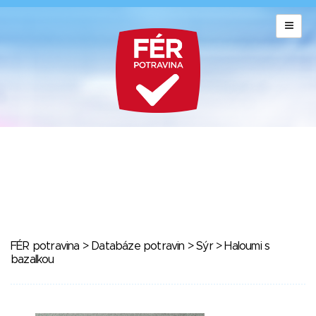
FÉR potravina
>
Databáze potravin
>
Sýr
> Haloumi s
bazalkou