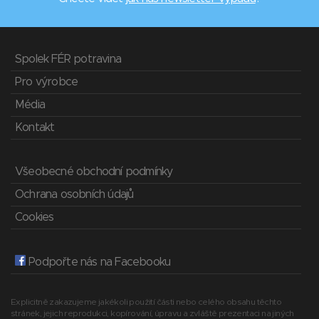
Spolek FÉR potravina
Pro výrobce
Média
Kontakt
Všeobecné obchodní podmínky
Ochrana osobních údajů
Cookies
Podpořte nás na Facebooku
Explicitně zakazujeme jakékoli použití části nebo celého obsahu těchto
stránek, jejich reprodukci, kopírování, úpravu a zvláště prezentaci na jiných