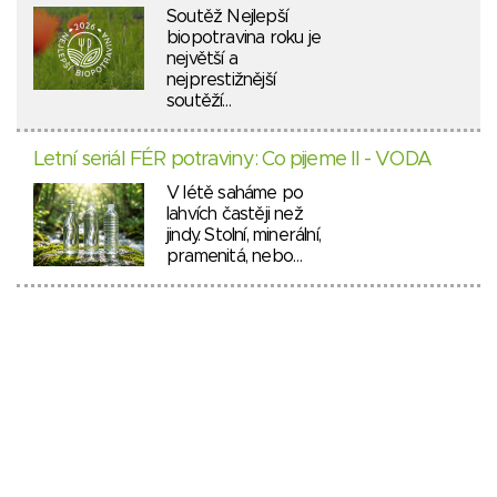
Soutěž Nejlepší
biopotravina roku je
největší a
nejprestižnější
soutěží…
Letní seriál FÉR potraviny: Co pijeme II - VODA
V létě saháme po
lahvích častěji než
jindy. Stolní, minerální,
pramenitá, nebo…