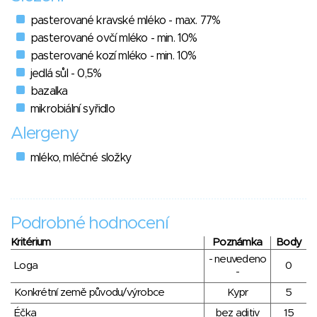
pasterované kravské mléko - max. 77%
pasterované ovčí mléko - min. 10%
pasterované kozí mléko - min. 10%
jedlá sůl - 0,5%
bazalka
mikrobiální syřidlo
Alergeny
mléko, mléčné složky
Podrobné hodnocení
Kritérium
Poznámka
Body
- neuvedeno
Loga
0
-
Konkrétní země původu/výrobce
Kypr
5
Éčka
bez aditiv
15