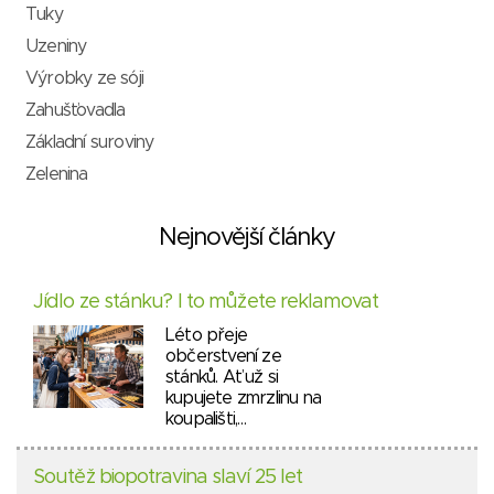
Tuky
Uzeniny
Výrobky ze sóji
Zahušťovadla
Základní suroviny
Zelenina
Nejnovější články
Jídlo ze stánku? I to můžete reklamovat
Léto přeje
občerstvení ze
stánků. Ať už si
kupujete zmrzlinu na
koupališti,…
Soutěž biopotravina slaví 25 let