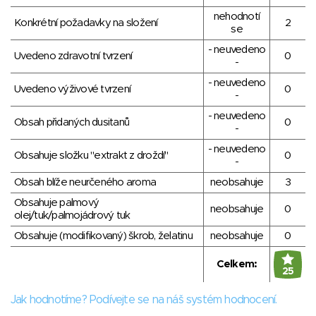
nehodnotí
Konkrétní požadavky na složení
2
se
- neuvedeno
Uvedeno zdravotní tvrzení
0
-
- neuvedeno
Uvedeno výživové tvrzení
0
-
- neuvedeno
Obsah přidaných dusitanů
0
-
- neuvedeno
Obsahuje složku "extrakt z droždí"
0
-
Obsah blíže neurčeného aroma
neobsahuje
3
Obsahuje palmový
neobsahuje
0
olej/tuk/palmojádrový tuk
Obsahuje (modifikovaný) škrob, želatinu
neobsahuje
0
Celkem:
25
Jak hodnotíme? Podívejte se na náš systém hodnocení.