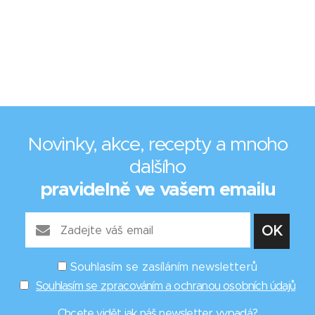
Novinky, akce, recepty a mnoho
dalšího
pravidelně ve vašem emailu
Souhlasím se zasíláním newsletterů
Souhlasím se zpracováním a ochranou osobních údajů
Chcete vidět
jak náš newsletter vypadá
?