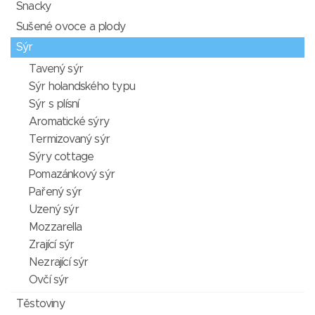
Snacky
Sušené ovoce a plody
Sýr
Tavený sýr
Sýr holandského typu
Sýr s plísní
Aromatické sýry
Termizovaný sýr
Sýry cottage
Pomazánkový sýr
Pařený sýr
Uzený sýr
Mozzarella
Zrající sýr
Nezrající sýr
Ovčí sýr
Těstoviny