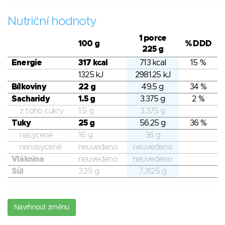
Nutriční hodnoty
1 porce
100 g
% DDD
225 g
Energie
317 kcal
713 kcal
15 %
1325 kJ
2981.25 kJ
Bílkoviny
22 g
49.5 g
34 %
Sacharidy
1.5 g
3.375 g
2 %
z toho cukry
1.5 g
3.375 g
Tuky
25 g
56.25 g
36 %
nasycené
16 g
36 g
nenasycené
neuvedeno
neuvedeno
Vláknina
neuvedeno
neuvedeno
Sůl
3.25 g
7.3125 g
Navrhnout změnu