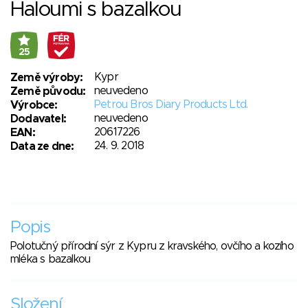
Haloumi s bazalkou
25
Kypr
Země výroby:
neuvedeno
Země původu:
Petrou Bros Diary Products Ltd.
Výrobce:
neuvedeno
Dodavatel:
20617226
EAN:
24. 9. 2018
Data ze dne:
Popis
Polotučný přírodní sýr z Kypru z kravského, ovčího a kozího
mléka s bazalkou
Složení