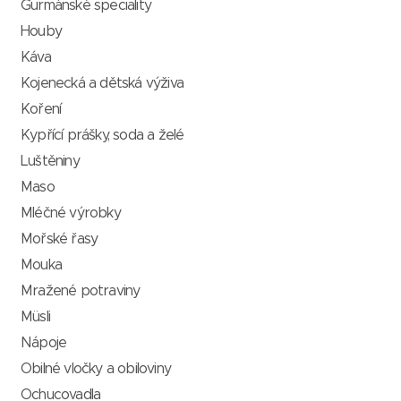
Gurmánské speciality
Houby
Káva
Kojenecká a dětská výživa
Koření
Kypřící prášky, soda a želé
Luštěniny
Maso
Mléčné výrobky
Mořské řasy
Mouka
Mražené potraviny
Müsli
Nápoje
Obilné vločky a obiloviny
Ochucovadla