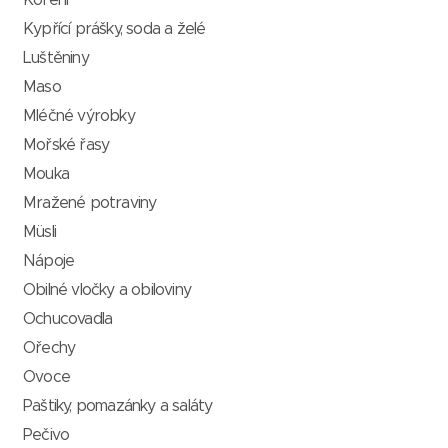
Koření
Kypřící prášky, soda a želé
Luštěniny
Maso
Mléčné výrobky
Mořské řasy
Mouka
Mražené potraviny
Müsli
Nápoje
Obilné vločky a obiloviny
Ochucovadla
Ořechy
Ovoce
Paštiky, pomazánky a saláty
Pečivo