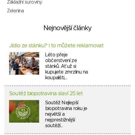
Základní suroviny
Zelenina
Nejnovější články
Jídlo ze stánku? I to můžete reklamovat
Léto přeje
občerstvení ze
stánků. Ať už si
kupujete zmrzlinu na
koupališti,…
Soutěž biopotravina slaví 25 let
Soutěž Nejlepší
biopotravina roku je
největší a
nejprestižnější
soutěží…