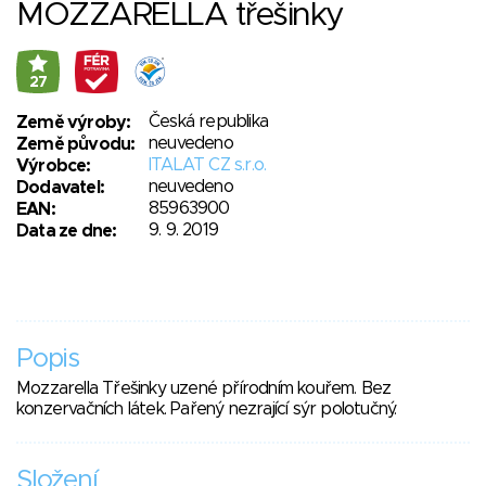
MOZZARELLA třešinky
27
Česká republika
Země výroby:
neuvedeno
Země původu:
ITALAT CZ s.r.o.
Výrobce:
neuvedeno
Dodavatel:
85963900
EAN:
9. 9. 2019
Data ze dne:
Popis
Mozzarella Třešinky uzené přírodním kouřem. Bez
konzervačních látek. Pařený nezrající sýr polotučný.
Složení