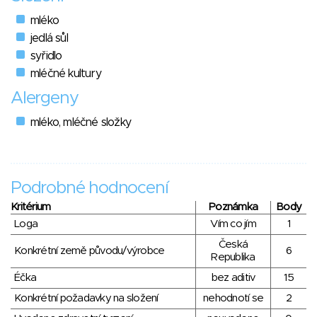
mléko
jedlá sůl
syřidlo
mléčné kultury
Alergeny
mléko, mléčné složky
Podrobné hodnocení
Kritérium
Poznámka
Body
Loga
Vím co jím
1
Česká
Konkrétní země původu/výrobce
6
Republika
Éčka
bez aditiv
15
Konkrétní požadavky na složení
nehodnotí se
2