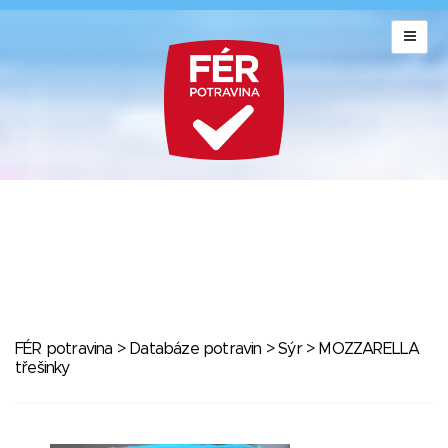
FÉR potravina
>
Databáze potravin
>
Sýr
> MOZZARELLA
třešinky