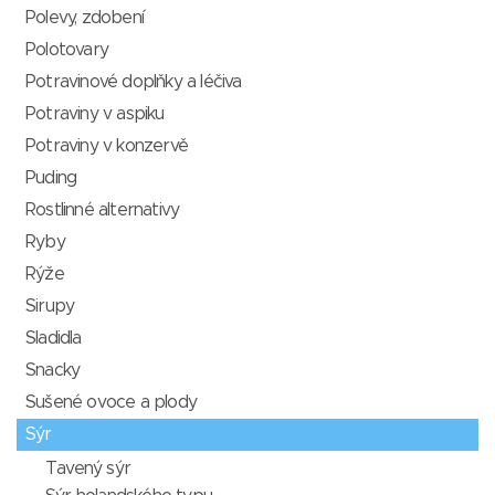
Polevy, zdobení
Polotovary
Potravinové doplňky a léčiva
Potraviny v aspiku
Potraviny v konzervě
Puding
Rostlinné alternativy
Ryby
Rýže
Sirupy
Sladidla
Snacky
Sušené ovoce a plody
Sýr
Tavený sýr