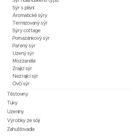
Sýr holandského typu
Sýr s plísní
Aromatické sýry
Termizovaný sýr
Sýry cottage
Pomazánkový sýr
Pařený sýr
Uzený sýr
Mozzarella
Zrající sýr
Nezrající sýr
Ovčí sýr
Těstoviny
Tuky
Uzeniny
Výrobky ze sóji
Zahušťovadla