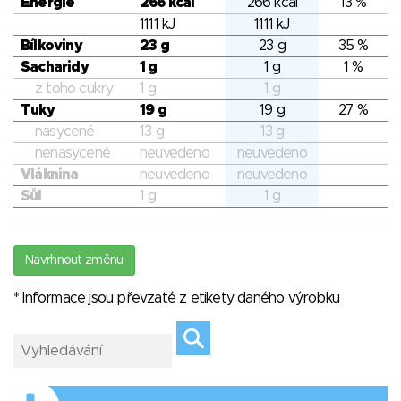
Energie
266 kcal
266 kcal
13 %
1111 kJ
1111 kJ
Bílkoviny
23 g
23 g
35 %
Sacharidy
1 g
1 g
1 %
z toho cukry
1 g
1 g
Tuky
19 g
19 g
27 %
nasycené
13 g
13 g
nenasycené
neuvedeno
neuvedeno
Vláknina
neuvedeno
neuvedeno
Sůl
1 g
1 g
Navrhnout změnu
* Informace jsou převzaté z etikety daného výrobku