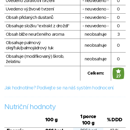
Uvedeno zdravotní tvrzení
- neuvedeno -
0
Uvedeno výživové tvrzení
- neuvedeno -
0
Obsah přidaných dusitanů
- neuvedeno -
0
Obsahuje složku "extrakt z droždí"
- neuvedeno -
0
Obsah blíže neurčeného aroma
neobsahuje
3
Obsahuje palmový
neobsahuje
0
olej/tuk/palmojádrový tuk
Obsahuje (modifikovaný) škrob,
neobsahuje
0
želatinu
Celkem:
27
Jak hodnotíme? Podívejte se na náš systém hodnocení.
Nutriční hodnoty
1 porce
100 g
% DDD
100 g