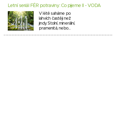
Letní seriál FÉR potraviny: Co pijeme II - VODA
V létě saháme po
lahvích častěji než
jindy. Stolní, minerální,
pramenitá, nebo…