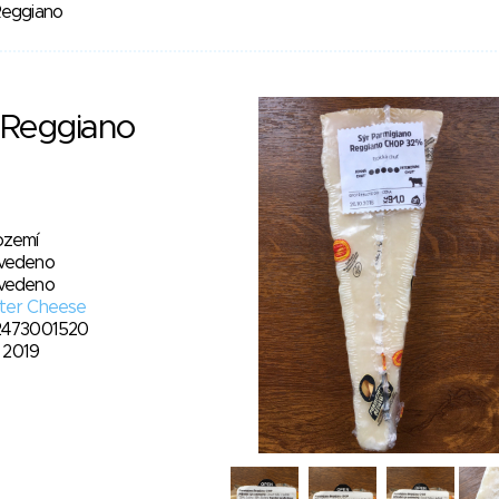
Reggiano
 Reggiano
ozemí
vedeno
vedeno
ter Cheese
2473001520
3. 2019