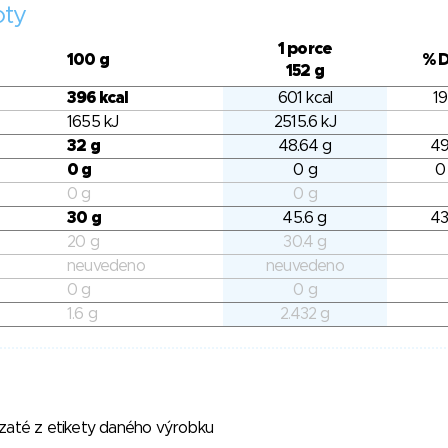
oty
1 porce
100 g
% 
152 g
396 kcal
601 kcal
19
1655 kJ
2515.6 kJ
32 g
48.64 g
49
0 g
0 g
0
0 g
0 g
30 g
45.6 g
43
20 g
30.4 g
neuvedeno
neuvedeno
0 g
0 g
1.6 g
2.432 g
vzaté z etikety daného výrobku