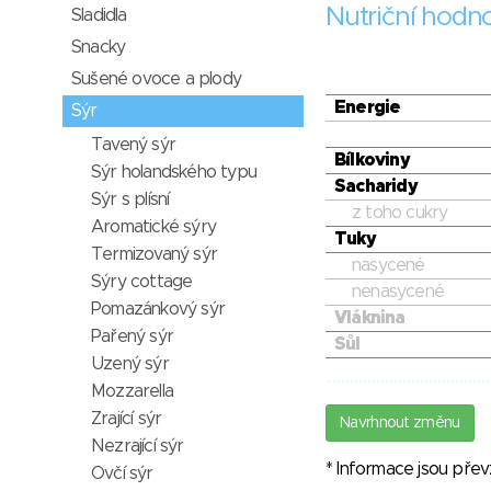
Nutriční hodn
Sladidla
Snacky
Sušené ovoce a plody
Energie
Sýr
Tavený sýr
Bílkoviny
Sýr holandského typu
Sacharidy
Sýr s plísní
z toho cukry
Aromatické sýry
Tuky
Termizovaný sýr
nasycené
Sýry cottage
nenasycené
Pomazánkový sýr
Vláknina
Pařený sýr
Sůl
Uzený sýr
Mozzarella
Zrající sýr
Navrhnout změnu
Nezrající sýr
* Informace jsou pře
Ovčí sýr