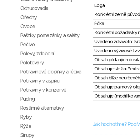
Loga
Ochucovadla
Konkrétní země půvo
Ořechy
Éčka
Ovoce
Konkrétní požadavky n
Paštiky, pomazánky a saláty
Uvedeno zdravotní tvr
Pečivo
Uvedeno výživové tvrz
Polevy, zdobení
Obsah přidaných dusit
Polotovary
Obsahuje složku "extra
Potravinové doplňky a léčiva
Obsah blíže neurčené
Potraviny v aspiku
Obsahuje palmový olej
Potraviny v konzervě
Obsahuje (modifikovaný
Puding
Rostlinné alternativy
Ryby
Jak hodnotíme? Podív
Rýže
Sirupy