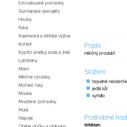
Extrudované potraviny
Gurmánské speciality
Houby
Káva
Kojenecká a dětská výživa
Koření
Popis
Kypřící prášky, soda a želé
mléčný produkt
Luštěniny
Maso
Složení
Mléčné výrobky
tepelně neošetř
Mořské řasy
jedlá sůl
Mouka
syřidlo
Mražené potraviny
Müsli
Podrobné hod
Nápoje
Kritérium
Obilné vločky a obiloviny