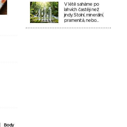
V létě saháme po
lahvích častěji než
jindy. Stolní, minerální,
pramenitá, nebo…
Body