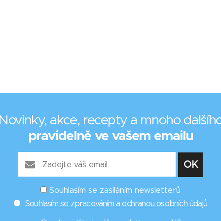
Novinky, akce, recepty a mnoho dalšíh
pravidelně ve vašem emailu
Souhlasím se zasíláním newsletterů
Souhlasím se zpracováním a ochranou osobních údajů