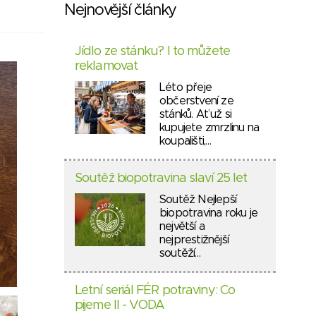
Nejnovější články
Jídlo ze stánku? I to můžete
reklamovat
Léto přeje
občerstvení ze
stánků. Ať už si
kupujete zmrzlinu na
koupališti,…
Soutěž biopotravina slaví 25 let
Soutěž Nejlepší
biopotravina roku je
největší a
nejprestižnější
soutěží…
Letní seriál FÉR potraviny: Co
pijeme II - VODA