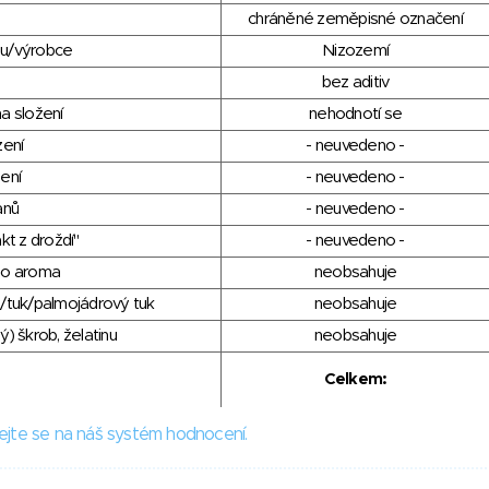
chráněné zeměpisné označení
du/výrobce
Nizozemí
bez aditiv
a složení
nehodnotí se
zení
- neuvedeno -
ení
- neuvedeno -
anů
- neuvedeno -
kt z droždí"
- neuvedeno -
ho aroma
neobsahuje
/tuk/palmojádrový tuk
neobsahuje
) škrob, želatinu
neobsahuje
Celkem:
ejte se na náš systém hodnocení.