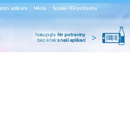
bilní aplikace
Média
Spolek FÉR potravina
Nakupujte
fér potraviny
>
bez éček
s naší aplikací