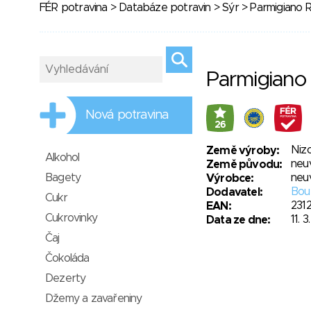
FÉR potravina
>
Databáze potravin
>
Sýr
> Parmigiano 
Parmigiano
Nová potravina
26
Niz
Země výroby:
Alkohol
neu
Země původu:
Bagety
neu
Výrobce:
Bou
Dodavatel:
Cukr
231
EAN:
Cukrovinky
11. 
Data ze dne:
Čaj
Čokoláda
Dezerty
Džemy a zavařeniny