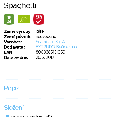
Spaghetti
26
Itálie
Země výroby:
neuvedeno
Země původu:
Scambaro S.p.A.
Výrobce:
EXTRUDO Bečice s.r.o.
Dodavatel:
8009385131059
EAN:
26. 2. 2017
Data ze dne:
Popis
Složení
pšenice semolina - BIO