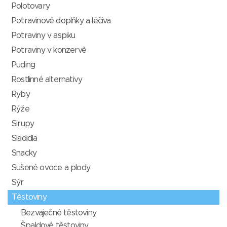
Polotovary
Potravinové doplňky a léčiva
Potraviny v aspiku
Potraviny v konzervě
Puding
Rostlinné alternativy
Ryby
Rýže
Sirupy
Sladidla
Snacky
Sušené ovoce a plody
Sýr
Těstoviny
Bezvaječné těstoviny
Špaldové těstoviny