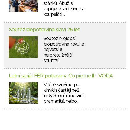
stánků. Ať už si
kupujete zmrzlinu na
koupališti,…
Soutěž biopotravina slaví 25 let
Soutěž Nejlepší
biopotravina roku je
největší a
nejprestižnější
soutěží…
Letní seriál FÉR potraviny: Co pijeme II - VODA
V létě saháme po
lahvích častěji než
jindy. Stolní, minerální,
pramenitá, nebo…