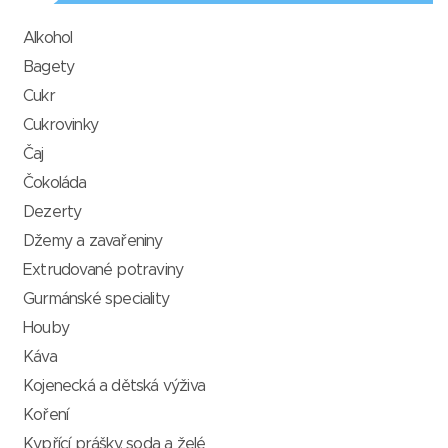
Alkohol
Bagety
Cukr
Cukrovinky
Čaj
Čokoláda
Dezerty
Džemy a zavařeniny
Extrudované potraviny
Gurmánské speciality
Houby
Káva
Kojenecká a dětská výživa
Koření
Kypřící prášky, soda a želé