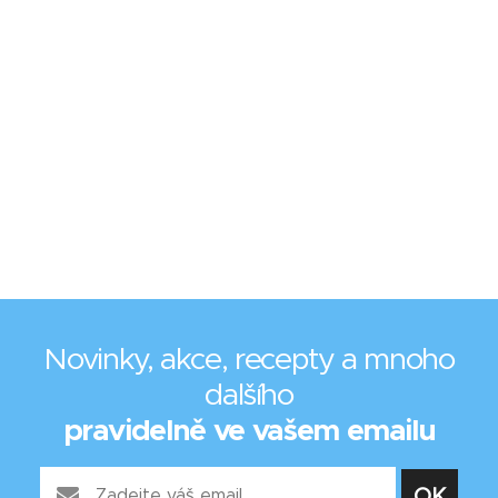
Novinky, akce, recepty a mnoho
dalšího
pravidelně ve vašem emailu