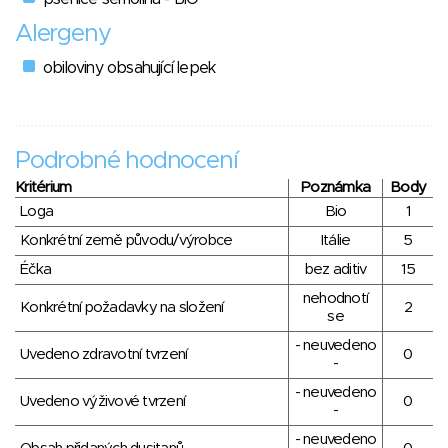
Alergeny
obiloviny obsahující lepek
Podrobné hodnocení
Kritérium
Poznámka
Body
Loga
Bio
1
Konkrétní země původu/výrobce
Itálie
5
Éčka
bez aditiv
15
nehodnotí
Konkrétní požadavky na složení
2
se
- neuvedeno
Uvedeno zdravotní tvrzení
0
-
- neuvedeno
Uvedeno výživové tvrzení
0
-
- neuvedeno