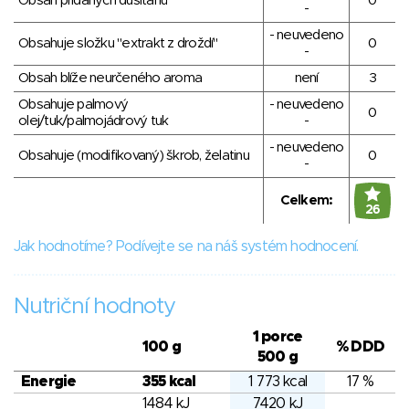
Obsah přidaných dusitanů
0
-
- neuvedeno
Obsahuje složku "extrakt z droždí"
0
-
Obsah blíže neurčeného aroma
není
3
Obsahuje palmový
- neuvedeno
0
olej/tuk/palmojádrový tuk
-
- neuvedeno
Obsahuje (modifikovaný) škrob, želatinu
0
-
Celkem:
26
Jak hodnotíme? Podívejte se na náš systém hodnocení.
Nutriční hodnoty
1 porce
100 g
% DDD
500 g
Energie
355 kcal
1 773 kcal
17 %
1484 kJ
7420 kJ