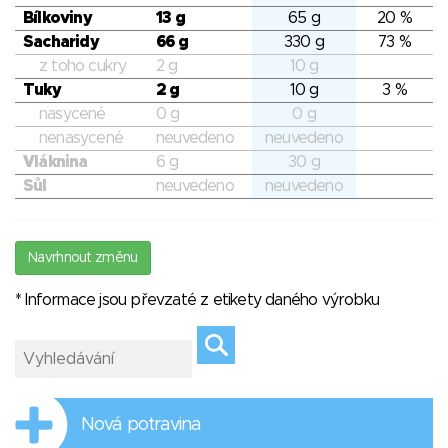
Bílkoviny
13 g
65 g
20 %
Sacharidy
66 g
330 g
73 %
z toho cukry
2 g
10 g
Tuky
2 g
10 g
3 %
nasycené
0 g
0 g
nenasycené
neuvedeno
neuvedeno
Vláknina
6 g
30 g
Sůl
neuvedeno
neuvedeno
Navrhnout změnu
* Informace jsou převzaté z etikety daného výrobku
Nová potravina