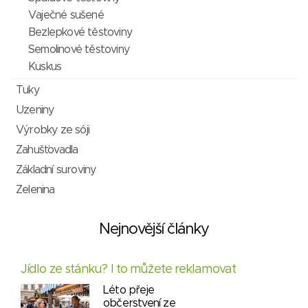
Vaječné sušené
Bezlepkové těstoviny
Semolinové těstoviny
Kuskus
Tuky
Uzeniny
Výrobky ze sóji
Zahušťovadla
Základní suroviny
Zelenina
Nejnovější články
Jídlo ze stánku? I to můžete reklamovat
Léto přeje
občerstvení ze