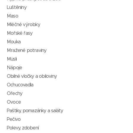
Luštěniny
Maso
Mléčné výrobky
Mořské řasy
Mouka
Mražené potraviny
Müsli
Nápoje
Obilné vločky a obiloviny
Ochucovadla
Ořechy
Ovoce
Paštiky, pomazánky a saláty
Pečivo
Polevy, zdobení