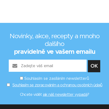
Novinky, akce, recepty a mnoho
dalšího
pravidelně ve vašem emailu
Souhlasím se zasíláním newsletterů
Souhlasím se zpracováním a ochranou osobních údajů
Chcete vidět
jak náš newsletter vypadá
?