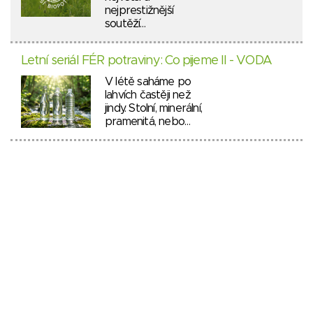
nejprestižnější
soutěží…
Letní seriál FÉR potraviny: Co pijeme II - VODA
V létě saháme po
lahvích častěji než
jindy. Stolní, minerální,
pramenitá, nebo…