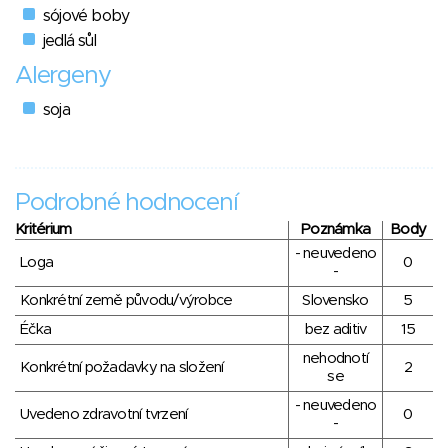
sójové boby
jedlá sůl
Alergeny
soja
Podrobné hodnocení
Kritérium
Poznámka
Body
- neuvedeno
Loga
0
-
Konkrétní země původu/výrobce
Slovensko
5
Éčka
bez aditiv
15
nehodnotí
Konkrétní požadavky na složení
2
se
- neuvedeno
Uvedeno zdravotní tvrzení
0
-