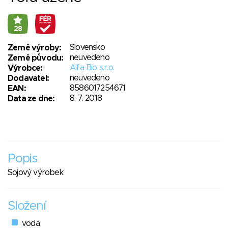
28
Slovensko
Země výroby:
neuvedeno
Země původu:
Alfa Bio s.r.o.
Výrobce:
neuvedeno
Dodavatel:
8586017254671
EAN:
8. 7. 2018
Data ze dne:
Popis
Sojový výrobek
Složení
voda