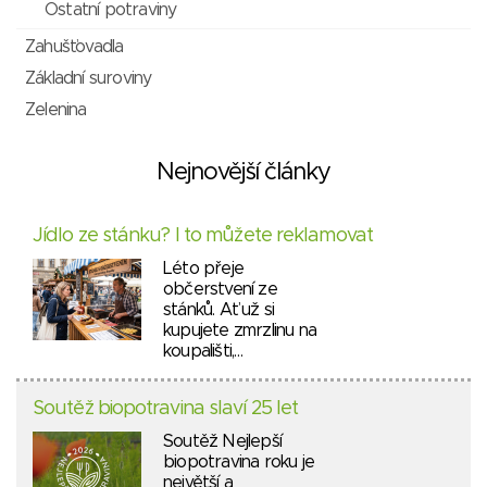
Ostatní potraviny
Zahušťovadla
Základní suroviny
Zelenina
Nejnovější články
Jídlo ze stánku? I to můžete reklamovat
Léto přeje
občerstvení ze
stánků. Ať už si
kupujete zmrzlinu na
koupališti,…
Soutěž biopotravina slaví 25 let
Soutěž Nejlepší
biopotravina roku je
největší a