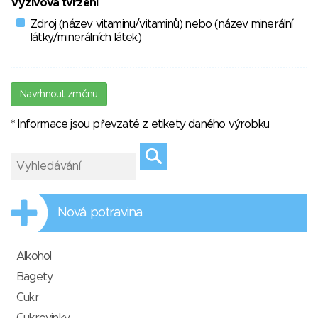
Výživová tvrzení
Zdroj (název vitaminu/vitaminů) nebo (název minerální
látky/minerálních látek)
Navrhnout změnu
* Informace jsou převzaté z etikety daného výrobku
Nová potravina
Alkohol
Bagety
Cukr