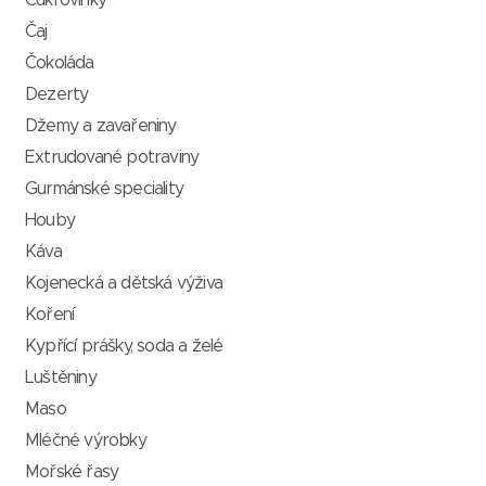
Cukrovinky
Čaj
Čokoláda
Dezerty
Džemy a zavařeniny
Extrudované potraviny
Gurmánské speciality
Houby
Káva
Kojenecká a dětská výživa
Koření
Kypřící prášky, soda a želé
Luštěniny
Maso
Mléčné výrobky
Mořské řasy