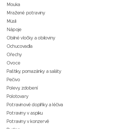
Mouka
Mražené potraviny
Müsli
Nápoje
Obilné vločky a obiloviny
Ochucovadla
Ořechy
Ovoce
Paštiky, pomazánky a saláty
Pečivo
Polevy, zdobení
Polotovary
Potravinové doplňky a léčiva
Potraviny v aspiku
Potraviny v konzervě