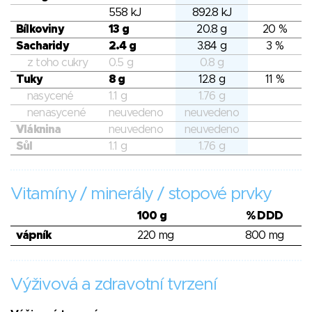
558 kJ
892.8 kJ
Bílkoviny
13 g
20.8 g
20 %
Sacharidy
2.4 g
3.84 g
3 %
z toho cukry
0.5 g
0.8 g
Tuky
8 g
12.8 g
11 %
nasycené
1.1 g
1.76 g
nenasycené
neuvedeno
neuvedeno
Vláknina
neuvedeno
neuvedeno
Sůl
1.1 g
1.76 g
Vitamíny / minerály / stopové prvky
100 g
% DDD
vápník
220 mg
800 mg
Výživová a zdravotní tvrzení