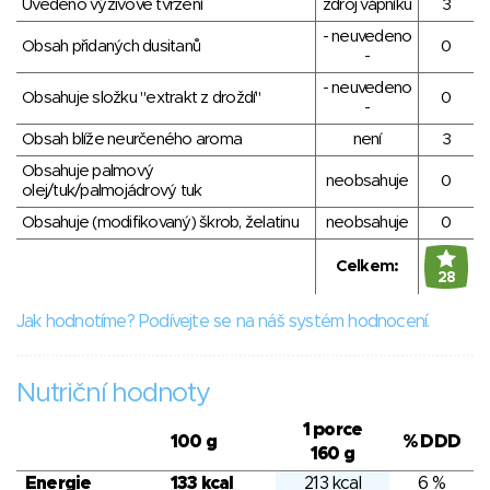
Uvedeno výživové tvrzení
zdroj vápníku
3
- neuvedeno
Obsah přidaných dusitanů
0
-
- neuvedeno
Obsahuje složku "extrakt z droždí"
0
-
Obsah blíže neurčeného aroma
není
3
Obsahuje palmový
neobsahuje
0
olej/tuk/palmojádrový tuk
Obsahuje (modifikovaný) škrob, želatinu
neobsahuje
0
Celkem:
28
Jak hodnotíme? Podívejte se na náš systém hodnocení.
Nutriční hodnoty
1 porce
100 g
% DDD
160 g
Energie
133 kcal
213 kcal
6 %