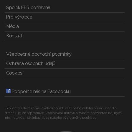
Spolek FÉR potravina
Pro výrobce
Média
Kontakt
Všeobecné obchodní podmínky
Ochrana osobních údajů
Cookies
Podpořte nás na Facebooku
Explicitně zakazujeme jakékoli použití části nebo celého obsahu těchto
stránek, jejich reprodukci, kopírování, úpravu a zvláště prezentaci na jiných
internetových stránkách bez našeho výslovného souhlasu.