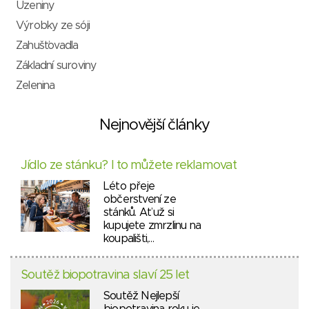
Uzeniny
Výrobky ze sóji
Zahušťovadla
Základní suroviny
Zelenina
Nejnovější články
Jídlo ze stánku? I to můžete reklamovat
Léto přeje
občerstvení ze
stánků. Ať už si
kupujete zmrzlinu na
koupališti,…
Soutěž biopotravina slaví 25 let
Soutěž Nejlepší