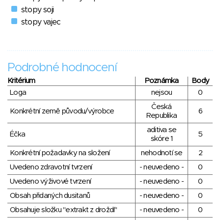
stopy soji
stopy vajec
Podrobné hodnocení
Kritérium
Poznámka
Body
Loga
nejsou
0
Česká
Konkrétní země původu/výrobce
6
Republika
aditiva se
Éčka
5
skóre 1
Konkrétní požadavky na složení
nehodnotí se
2
Uvedeno zdravotní tvrzení
- neuvedeno -
0
Uvedeno výživové tvrzení
- neuvedeno -
0
Obsah přidaných dusitanů
- neuvedeno -
0
Obsahuje složku "extrakt z droždí"
- neuvedeno -
0