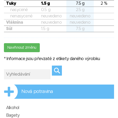
Tuky
1.5 g
7.5 g
2 %
nasycené
0.5 g
2.5 g
nenasycené
neuvedeno
neuvedeno
Vláknina
neuvedeno
neuvedeno
Sůl
1.5 g
7.5 g
Navrhnout změnu
* Informace jsou převzaté z etikety daného výrobku
Nová potravina
Alkohol
Bagety