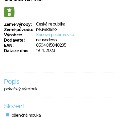
16
Česká republika
Země výroby:
neuvedeno
Země původu:
Karlova pekárna s.r.o.
Výrobce:
neuvedeno
Dodavatel:
8594015848235
EAN:
19. 4. 2023
Data ze dne:
Popis
pekařský výrobek
Složení
pšeničná mouka