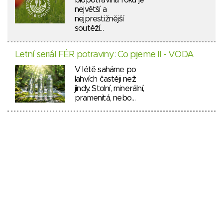
biopotravina roku je
největší a
nejprestižnější
soutěží…
Letní seriál FÉR potraviny: Co pijeme II - VODA
V létě saháme po
lahvích častěji než
jindy. Stolní, minerální,
pramenitá, nebo…