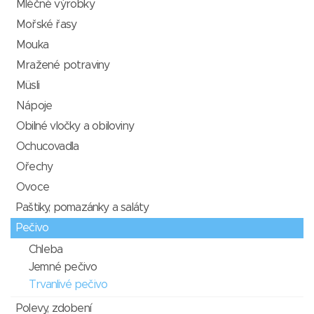
Mléčné výrobky
Mořské řasy
Mouka
Mražené potraviny
Müsli
Nápoje
Obilné vločky a obiloviny
Ochucovadla
Ořechy
Ovoce
Paštiky, pomazánky a saláty
Pečivo
Chleba
Jemné pečivo
Trvanlivé pečivo
Polevy, zdobení