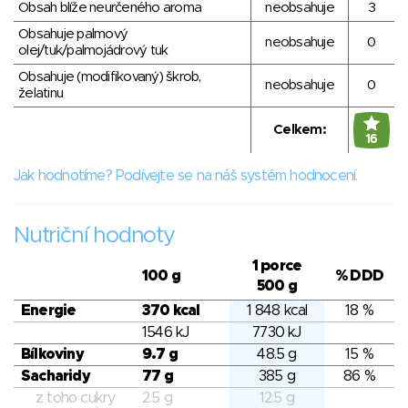
Obsah blíže neurčeného aroma
neobsahuje
3
Obsahuje palmový
neobsahuje
0
olej/tuk/palmojádrový tuk
Obsahuje (modifikovaný) škrob,
neobsahuje
0
želatinu
Celkem:
16
Jak hodnotíme? Podívejte se na náš systém hodnocení.
Nutriční hodnoty
1 porce
100 g
% DDD
500 g
Energie
370 kcal
1 848 kcal
18 %
1546 kJ
7730 kJ
Bílkoviny
9.7 g
48.5 g
15 %
Sacharidy
77 g
385 g
86 %
z toho cukry
2.5 g
12.5 g