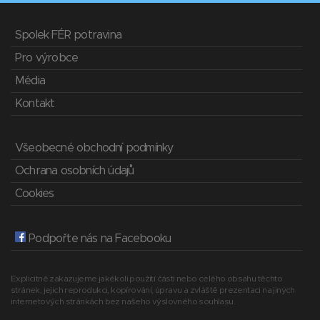
Spolek FÉR potravina
Pro výrobce
Média
Kontakt
Všeobecné obchodní podmínky
Ochrana osobních údajů
Cookies
Podpořte nás na Facebooku
Explicitně zakazujeme jakékoli použití části nebo celého obsahu těchto
stránek, jejich reprodukci, kopírování, úpravu a zvláště prezentaci na jiných
internetových stránkách bez našeho výslovného souhlasu.