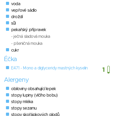
voda
vepřové sádlo
droždí
sůl
pekařský přípravek
- ječná sladová mouka
- pšeničná mouka
cukr
Éčka
E471 - Mono a diglyceridy mastných kyselin
Alergeny
obiloviny obsahující lepek
stopy lupiny (vlčího bobu)
stopy mléka
stopy sezamu
stopy skořápkových plodů