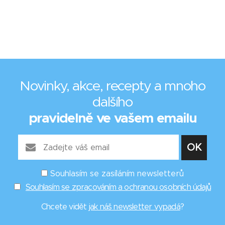
Novinky, akce, recepty a mnoho
dalšího
pravidelně ve vašem emailu
Souhlasím se zasíláním newsletterů
Souhlasím se zpracováním a ochranou osobních údajů
Chcete vidět
jak náš newsletter vypadá
?