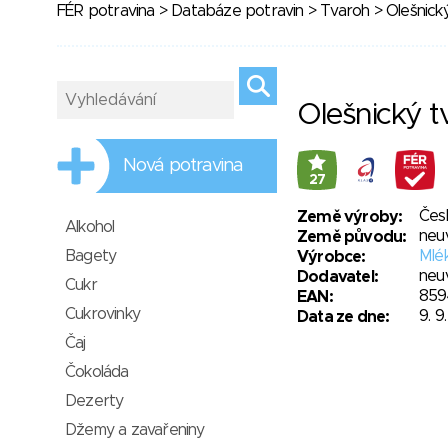
FÉR potravina
>
Databáze potravin
>
Tvaroh
> Olešnick
Olešnický t
Nová potravina
27
Čes
Země výroby:
Alkohol
neu
Země původu:
Bagety
Mlé
Výrobce:
neu
Dodavatel:
Cukr
859
EAN:
Cukrovinky
9. 9
Data ze dne:
Čaj
Čokoláda
Dezerty
Džemy a zavařeniny