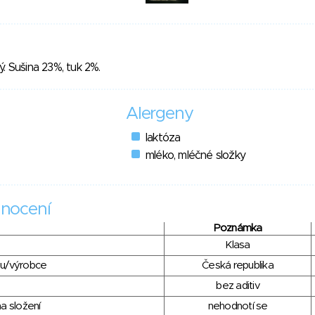
. Sušina 23%, tuk 2%.
Alergeny
laktóza
mléko, mléčné složky
nocení
Poznámka
Klasa
du/výrobce
Česká republika
bez aditiv
a složení
nehodnotí se