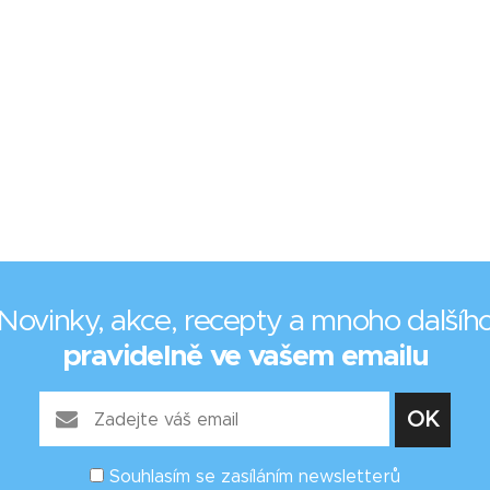
Novinky, akce, recepty a mnoho dalšíh
pravidelně ve vašem emailu
Souhlasím se zasíláním newsletterů