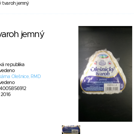
ý tvaroh jemný
varoh jemný
ká republika
vedeno
kárna Olešnice, RMD
vedeno
4005856912
. 2016