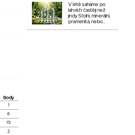
V létě saháme po
lahvích častěji než
jindy. Stolní, minerální,
pramenitá, nebo…
Body
1
6
15
2