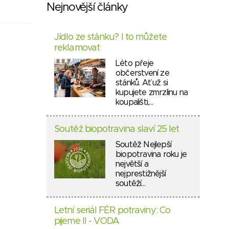
Nejnovější články
Jídlo ze stánku? I to můžete
reklamovat
Léto přeje
občerstvení ze
stánků. Ať už si
kupujete zmrzlinu na
koupališti,…
Soutěž biopotravina slaví 25 let
Soutěž Nejlepší
biopotravina roku je
největší a
nejprestižnější
soutěží…
Letní seriál FÉR potraviny: Co
pijeme II - VODA