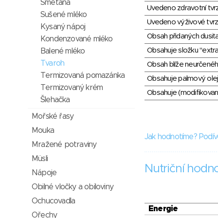
Smetana
Uvedeno zdravotní tvr
Sušené mléko
Uvedeno výživové tvrz
Kysaný nápoj
Obsah přidaných dusit
Kondenzované mléko
Obsahuje složku "extra
Balené mléko
Tvaroh
Obsah blíže neurčené
Termizovaná pomazánka
Obsahuje palmový olej
Termizovaný krém
Obsahuje (modifikovaný
Šlehačka
Mořské řasy
Mouka
Jak hodnotíme? Podív
Mražené potraviny
Müsli
Nutriční hodn
Nápoje
Obilné vločky a obiloviny
Ochucovadla
Energie
Ořechy