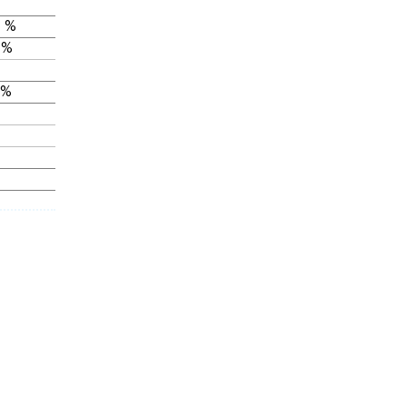
 %
 %
 %