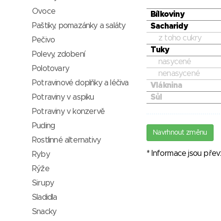
Ovoce
Bílkoviny
Paštiky, pomazánky a saláty
Sacharidy
z toho cukry
Pečivo
Tuky
Polevy, zdobení
nasycené
Polotovary
nenasycené
Potravinové doplňky a léčiva
Vláknina
Potraviny v aspiku
Sůl
Potraviny v konzervě
Puding
Navrhnout změnu
Rostlinné alternativy
* Informace jsou pře
Ryby
Rýže
Sirupy
Sladidla
Snacky