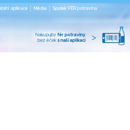
bilní aplikace
Média
Spolek FÉR potravina
Nakupujte
fér potraviny
>
bez éček
s naší aplikací