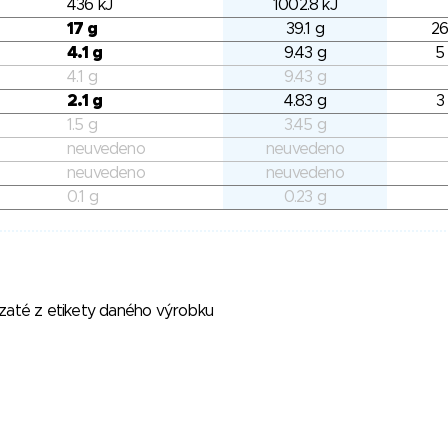
436 kJ
1002.8 kJ
17 g
39.1 g
26
4.1 g
9.43 g
5
4.1 g
9.43 g
2.1 g
4.83 g
3
1.5 g
3.45 g
neuvedeno
neuvedeno
neuvedeno
neuvedeno
0.1 g
0.23 g
vzaté z etikety daného výrobku