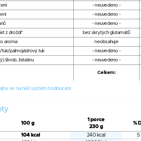
zení
- neuvedeno -
ení
- neuvedeno -
anů
- neuvedeno -
kt z droždí"
bez skrytých glutamátů
ho aroma
neobsahuje
/tuk/palmojádrový tuk
- neuvedeno -
) škrob, želatinu
- neuvedeno -
Celkem:
ejte se na náš systém hodnocení.
oty
1 porce
100 g
% 
230 g
104 kcal
240 kcal
5