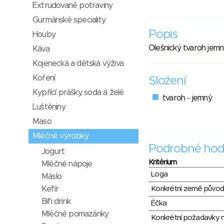
Extrudované potraviny
Gurmánské speciality
Popis
Houby
Olešnický tvaroh jemný
Káva
Kojenecká a dětská výživa
Koření
Složení
Kypřící prášky, soda a želé
tvaroh - jemný
Luštěniny
Maso
Mléčné výrobky
Podrobné hod
Jogurt
Kritérium
Mléčné nápoje
Loga
Máslo
Kefír
Konkrétní země půvo
Bifi drink
Éčka
Mléčné pomazánky
Konkrétní požadavky n