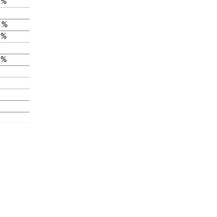
 %
 %
 %
 %