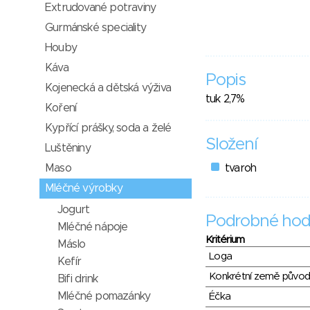
Extrudované potraviny
Gurmánské speciality
Houby
Káva
Popis
Kojenecká a dětská výživa
tuk 2,7%
Koření
Kypřící prášky, soda a želé
Složení
Luštěniny
Maso
tvaroh
Mléčné výrobky
Jogurt
Podrobné hod
Mléčné nápoje
Kritérium
Máslo
Loga
Kefír
Konkrétní země půvo
Bifi drink
Mléčné pomazánky
Éčka