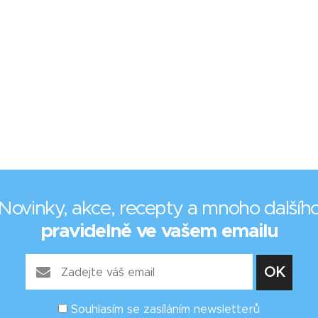
Novinky, akce, recepty a mnoho dalšíh
pravidelně ve vašem emailu
Souhlasím se zasíláním newsletterů