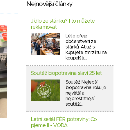
Nejnovější články
Jídlo ze stánku? I to můžete
reklamovat
Léto přeje
občerstvení ze
stánků. Ať už si
kupujete zmrzlinu na
koupališti,…
Soutěž biopotravina slaví 25 let
Soutěž Nejlepší
biopotravina roku je
největší a
nejprestižnější
soutěží…
Letní seriál FÉR potraviny: Co
pijeme II - VODA