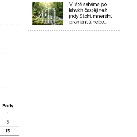
V létě saháme po
lahvích častěji než
jindy. Stolní, minerální,
pramenitá, nebo…
Body
1
6
15