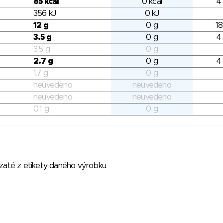
85 kcal
0 kcal
4
356 kJ
0 kJ
12 g
0 g
18
3.5 g
0 g
4
3.5 g
0 g
2.7 g
0 g
4
1.7 g
0 g
neuvedeno
neuvedeno
neuvedeno
neuvedeno
0.1 g
0 g
vzaté z etikety daného výrobku