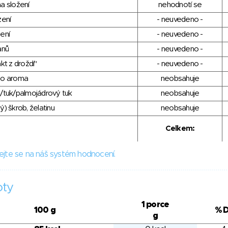
a složení
nehodnotí se
zení
- neuvedeno -
ení
- neuvedeno -
anů
- neuvedeno -
kt z droždí"
- neuvedeno -
ho aroma
neobsahuje
/tuk/palmojádrový tuk
neobsahuje
) škrob, želatinu
neobsahuje
Celkem:
ejte se na náš systém hodnocení.
oty
1 porce
100 g
% 
g