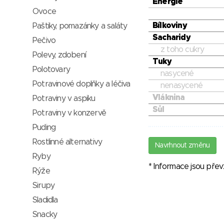
Energie
Ovoce
Bílkoviny
Paštiky, pomazánky a saláty
Sacharidy
Pečivo
z toho cukry
Polevy, zdobení
Tuky
Polotovary
nasycené
Potravinové doplňky a léčiva
nenasycené
Vláknina
Potraviny v aspiku
Sůl
Potraviny v konzervě
Puding
Rostlinné alternativy
Navrhnout změnu
Ryby
* Informace jsou pře
Rýže
Sirupy
Sladidla
Snacky