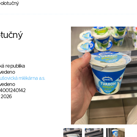
olotučný
otučný
ká republika
vedeno
šovická mlékárna a.s.
vedeno
4001240142
1. 2026