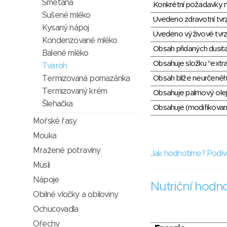
Smetana
Konkrétní požadavky n
Sušené mléko
Uvedeno zdravotní tvr
Kysaný nápoj
Uvedeno výživové tvrz
Kondenzované mléko
Obsah přidaných dusit
Balené mléko
Obsahuje složku "extra
Tvaroh
Termizovaná pomazánka
Obsah blíže neurčené
Termizovaný krém
Obsahuje palmový olej
Šlehačka
Obsahuje (modifikovaný
Mořské řasy
Mouka
Mražené potraviny
Jak hodnotíme? Podív
Müsli
Nápoje
Nutriční hodn
Obilné vločky a obiloviny
Ochucovadla
Ořechy