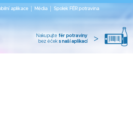
bilní aplikace
Média
Spolek FÉR potravina
Nakupujte
fér potraviny
>
bez éček
s naší aplikací