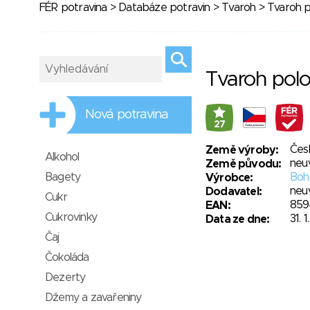
FÉR potravina
>
Databáze potravin
>
Tvaroh
> Tvaroh p
Tvaroh pol
Nová potravina
27
Čes
Země výroby:
Alkohol
neu
Země původu:
Bagety
Bohu
Výrobce:
neu
Dodavatel:
Cukr
859
EAN:
Cukrovinky
31. 
Data ze dne:
Čaj
Čokoláda
Dezerty
Džemy a zavařeniny